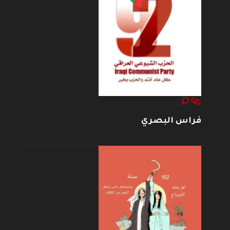
فراس البصري