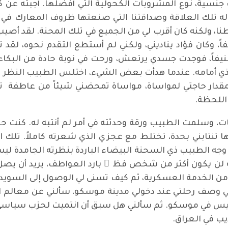
 جنسية، نوع المشروبات الكحولية التي أفضلها. أجبته عن 
 له تلك العلاقة وصداقتنا التي صنعتها ظروف المعارك في 
ربطنا، ولكنه كان أقرب لي من الجميع في تلك المحنة. لقد أص
اً، وكان فؤاد يناديني، ولكني لم أستطع التقدم نحوه، لقد
نيفاً، فوجدت جسدي يرتعش، ورحت في نوبة حادة من البكاء. 
لذي أمامه. عندما هدأت بعض الشيء، اختلس الطبيب النظر ن
ار حاجتي لمواساة، مواساة تمحضني شيئاً من عاطفة تواس
اللحظة.
ت، وسلمت الطبيب ورقة وحدثته في أمر لم أنتبه له. كنت
تنتابني بحدة، تختلط مع عجزي الذي شعرته كاملاً. تلك الم
 وجه الطبيب ذي السحنة البيضاء الباردة بنظرته الجامدة ليسا
 يكون أكثر من شخص فظ ّ بارد العواطف، يريد أن يصل إل
من الخدمة العسكرية، ثم كيف تسنى لي الوصول إلى السويد.
 وصف رحلتي عند دخولي مدينة موسكو، سألني عن معالم ال
س في موسكو. ثم سألني هل سبق أن انتميت لحزب سياسي أ
ب في العراق.