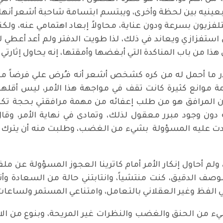
بعينيه بين لحظة وأخرى، ويبتسم ابتسامة شاحبة أشعر أنها تخ
فزيون بسرعة ودون عناية، محاولاً إبعاد اهتمامي عنه، ولكن
اول استفزازي ويعاند في ذلك، لذا طويت الدفتر ولم أعد أعطي
 هذا من باب المناكدة التي أبغضها وأمقتها، إنه يحاول إثارتي 
ر ما أحمل له من كره كشخص أشعر أنه فـُرض علي فرضاً 
 موانع كثيرة كانت تقف في مواجهة هذا الأمر، ليس أقلها أن
ن المرافق هو من طلب إعفائه من مهمة مرافقتي بحجة تكرار
ون وجود مبرر معقول لذلك، وتمادى في نهاية الأمر، وقال
ت عليه المسؤولة بشيء من الغضب، وطلبت منه أن يترك م
 أحاول إنكار الأمر أمام كاترينا العجوز المسؤولة عن ملف
وبالوصف الدقيق، كنت منتشياً، وانتابتني حالة من السعاد
 الفظ وغير العقلاني بالتعامل، وامتناعي المستمر ولساعا
 بشيء من الحنق والغضب والنظرات غير المريحة، وبنوع من ال