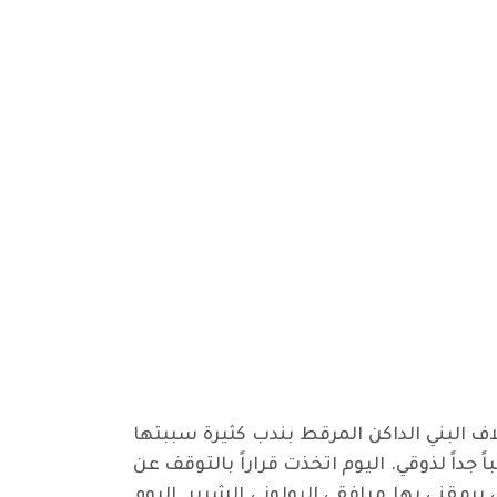
ف البني الداكن المرقط بندب كثيرة سببتها
جداً لذوقي. اليوم اتخذت قراراً بالتوقف عن
يرمقني بها مرافقي البولوني الشرير. اليوم