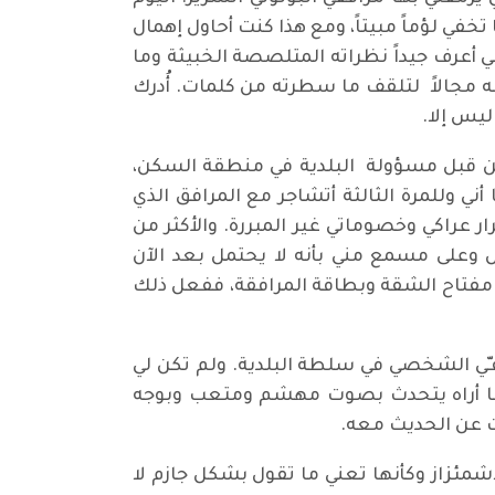
في لؤماً مبيتاً، ومع هذا كنت أحاول إهمال
ي أعرف جيداً نظراته المتلصصة الخبيثة وما
 له مجالاً لتلقف ما سطرته من كلمات. أُدرك
ليس إلا.
من قبل مسؤولة البلدية في منطقة السكن،
ي وللمرة الثالثة أتشاجر مع المرافق الذي
 عراكي وخصوماتي غير المبررة. والأكثر من
 وعلى مسمع مني بأنه لا يحتمل بعد الآن
فتاح الشقة وبطاقة المرافقة، ففعل ذلك
ـّي الشخصي في سلطة البلدية. ولم تكن لي
ة وأنا أراه يتحدث بصوت مهشم ومتعب وبوجه
ت عن الحديث معه.
اشمئزاز وكأنها تعني ما تقول بشكل جازم لا