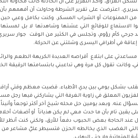
كن العراق. وأكـّد التقرير على أن الحادثة كانت محاولة ا
سريري. اعترضت على تقرير الشرطة وحاولت أن أفهمهم بأن
ع من الممنوعات أو الشراب المسكر. وكنت بكامل وعيي حي
وا الاستماع للوقائع التي عشتها وشاهدتها لا بل لمست
 جرحي كأم رؤوم، وتجلس في الكثير من الوقت جوار سريري 
 إعاقة في أطرافي اليسرى وشلتني عن الحركة.
ل مساعدتي على ابتلاع أقراصه العديدة الكريهة الطعم والرائ
ني، وكانت تقول كل مرة وهي تداعبني بابتسامتها الرقيقة الخج
قلب بشكل يومي بين يدي الأطباء. قضيت معظم وقتي أراقب 
لفزيون المعلق في زاوية الغرفة التي يشاركني فيها رجل مسن 
السؤال عنه. وبعد يومين حل محله شيخ آخر أكثر توجعاً وأنيناً
يقين تام بأن ما حدث معي لم يكن هذياناً أو أضغاث أحلام
 عند الحاجة بعض الحبوب دفعاً للأرق، ولكني كنت أنظر للأ
حالتي الغضب الذي يخالطه الحزن فتسيطر عليَّ مشاعر من 
ة المتواترة ولا حتى الرهاب.