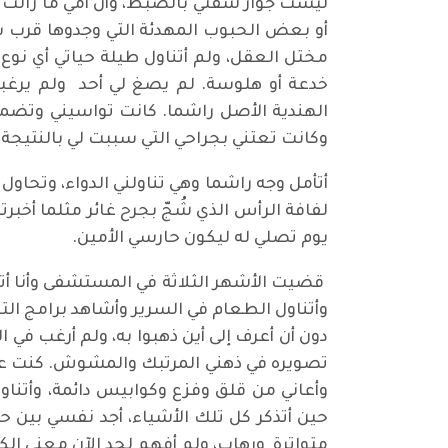
ليست جوار شقتي بالضبط، وأن أمي ما زالت تس
أو بعض الحبوب المهدئة التي وجدوها قرب 
مختل العقل، ولم أتناول طيلة حياتي أي نو
خدعة أو هلوسة. لم يصغ لي أحد ولم يرغب
الهندية الأصل راشما. كانت تواسيني وتضمد
وكانت تعتني بجراحي التي سببت لي بالنتيجة
أتأمل وجه راشما وهي تناولني الدواء، وتحاو
لفافة الرأس الذي شُجّ بجرح غائر مثلما أخبرت
يوم تصلي له ليكون حارسي الأمين.
قضيت الأشهر الثلاثة في المستشفى وأنا أت
وأتناول الطعام في السرير وأشاهد برامج الت
دون أن أعرف إلى أين ذهبوا به، ولم أرغب في 
تصويره في ذهني المرتبك والمشوش. كنت على 
وأعاني من قلق وفزع وكوابيس دائمة، وأتناول
حين أتذكر كل تلك الأشياء، أجد نفسي بين 
متواترة ورهاب، ولم أفهم لحد الآن معنى الكآب