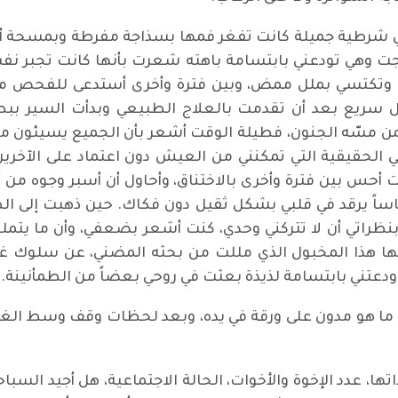
ي شرطية جميلة كانت تفغر فمها بسذاجة مفرطة وبمسحة 
 وهي تودعني بابتسامة باهته شعرت بأنها كانت تجبر نفس
يد، وتكتسي بملل ممض، وبين فترة وأخرى أستدعى للفحص 
ريع بعد أن تقدمت بالعلاج الطبيعي وبدأت السير بب
ن مسّه الجنون، فطيلة الوقت أشعر بأن الجميع يسيئون مع
ي الحقيقية التي تمكنني من العيش دون اعتماد على الآخري
أحس بين فترة وأخرى بالاختناق، وأحاول أن أسبر وجوه من أ
ً يرقد في قلبي بشكل ثقيل دون فكاك. حين ذهبت إلى الطب
ظراتي أن لا تتركني وحدي، كنت أشعر بضعفي، وأن ما يت
ها هذا المخبول الذي مللت من بحثه المضني، عن سلوك غي
ودعتني بابتسامة لذيذة بعثت في روحي بعضاً من الطمأنينة.
ط ما هو مدون على ورقة في يده، وبعد لحظات وقف وسط الغر
تها، عدد الإخوة والأخوات، الحالة الاجتماعية، هل أجيد السباح