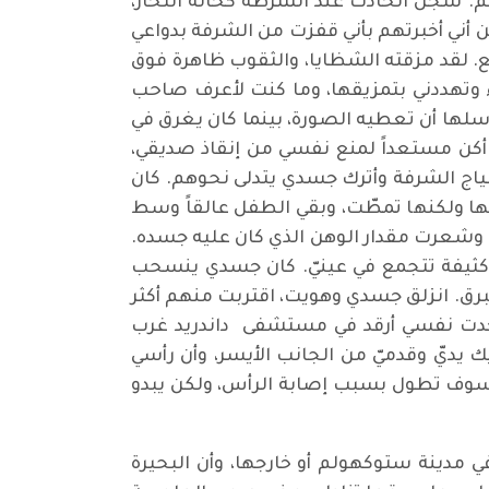
سُجل الحادث عند الشرطة كحالة انتحار،
ن أني أخبرتهم بأني قفزت من الشرفة بدواعي
جع. لقد مزقته الشظايا، والثقوب ظاهرة فوق
اء وتهددني بتمزيقها، وما كنت لأعرف صاحب
لها أن تعطيه الصورة، بينما كان يغرق في
 أكن مستعداً لمنع نفسي من إنقاذ صديقي،
اج الشرفة وأترك جسدي يتدلى نحوهم. كان
ا ولكنها تمطّت، وبقي الطفل عالقاً وسط
عه وشعرت مقدار الوهن الذي كان عليه جسده.
 كثيفة تتجمع في عينيّ. كان جسدي ينسحب
برق. انزلق جسدي وهويت، اقتربت منهم أكثر
 وجدت نفسي أرقد في مستشفى داندريد غرب
يّ وقدميّ من الجانب الأيسر، وأن رأسي
دة سوف تطول بسبب إصابة الرأس، ولكن يبدو
دينة ستوكهولم أو خارجها، وأن البحيرة