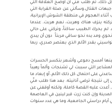
كل ذلك، ثم طلب مني أن أوضح العلاقة التي
جبهات القتال.وسألني عن صلة القرابة التي
يب أثناء الهجوم في منطقة الشوش الإيرانية،
 تركته ينزف هناك وهربت، نعم هربت. عندما
لم يحرك الطبيب ساكناً، وتركني على حالي
حوي ومد يده نحو ساقي مربتاً دون أن يبدي
يني بقدر الألم الذي يعتصر صدري، ربما
 حينها أمسح دموعي وأشعر بتكسر الحسرات
شاعر التي سببت لي تشنجات وألماً رهيباً
عدني على احتمال كل ذلك الألم، أو إبعاد ما
ى نتيجة ترضي أنانيته. بعد هذا طلب منّي
 أعدت عليه القصة كاملة، ولكنه أوقفني عن
مدينة وإن كنت زرت قبر لينين في العاصمة
يام دراستي الجامعية، وما هي عدد سنوات