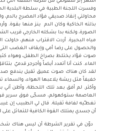
أشهر إثر سقوطي من شرفة الشقة التي كنت
وفسرت اللجنة الطبية في سلطة البلدية الحاد
محاولتي إنقاذ صديقي فؤاد المضرج بالدم، وا
بذلته الخاكية وكان الدم ينز منها بقوة. و
الصورة، ولكنه بدا بشكله الخارجي قريب ال
مياه البحيرة. أردت الاقتراب منهم، حاولت
والحصول على رضا أمي وإيقاف الغضب التي 
صوت فؤاد يختلط بصراخ الطفل، وهواء كثيف
الماء. كنت أنا أتمدد أيضاً وأجرجر قدميّ ب
لقد كان هناك صوت عميق ثقيل يندفع صداه 
خفيفاً مثل ريشة يلاعبها الهواء، والسماء 
وأكثر. لم أفق بعد تلك اللحظة، وأظن أني
العاصمة ستوكهولم، مسجّى فوق سرير قريب
تغطـّيه لفافة ثقيلة. قال لي الطبيب إن غي
أن جسدي يمتلك القوة الكافية للتماثل على
دوّن في تقرير الشرطة أن ليس هناك شخص 