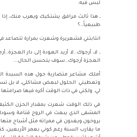
لبس فيه.
ـ هذا ثالث مرافق يشتكيك ويهرب منك، إذا أ
طبيعياً..؟
انتابتني قشعريرة وشعرت بمرارة تتصاعد 
ـ لا، أرجوك..لا أريد العودة إلى دار العج
العجزة أرجوك..سوف يتحسن الحال...
أملك مشاعر متضاربة حول هذه السيدة ال
وتعطيني الحلول لبعض مشاكلي، لا بل تساعد
لي. ولكني في ذات الوقت أكره فيها صرامتها 
في ذلك الوقت شعرت بمقدار الحزن الكثيف الذ
المشفى الذي يبعث في الروح قتامة وسوداوي
يروحون ويغدون في ممراته مثل أشباح متهال
ما يقارب السنة رغم كوني بعمر الأربعين، كن