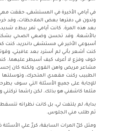
في أيامي الأخيرة في المستشفى، حققت مع
وتدون في دفترها بعض الملاحظات، وقد خرجت
بعد هذه المرة. كانت أيامي تمر ببطء شد
بالأشعة. وقد تحسن وضعي الصحي بشكل س
أسبوعي الأخير في مستشفى داندريد، كنت كم
كنت أشعر بأني لم أسترد بعد عافيتي، وقوت
خوف وفزع لا أعرف كيف أسيطر عليهما. كنت 
مشاعر مريض واهن القوى، ولكنه كان إحساسا
الطبيب ركنت مقعدي المتحرك، وتوسلتها بن
للإجابة على جميع الأسئلة التي سوف يطرح
مثلما كاشفني هو بذلك. لكن راشما تركتني و
بداية، لم يلتفت لي، بل كانت نظراته تتسق
ثم طلب مني الجلوس.
ومثل كلّ المرات السابقة، كررّ علي الأسئلة ذا