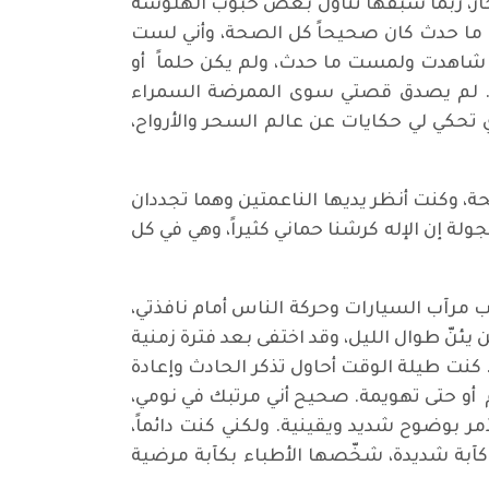
نتحار، ربما سبقها تناول بعض حبوب الهلوسة
 ما حدث كان صحيحاً كل الصحة، وأني لست
ن شاهدت ولمست ما حدث، ولم يكن حلماً أو
ها. لم يصدق قصتي سوى الممرضة السمراء
تحكي لي حكايات عن عالم السحر والأرواح،
حة، وكنت أنظر يديها الناعمتين وهما تجددان
ولة إن الإله كرشنا حماني كثيراً، وهي في كل
مرآب السيارات وحركة الناس أمام نافذتي،
يئنّ طوال الليل، وقد اختفى بعد فترة زمنية
. كنت طيلة الوقت أحاول تذكر الحادث وإعادة
 أو حتى تهويمة. صحيح أني مرتبك في نومي،
مر بوضوح شديد ويقينية. ولكني كنت دائماً،
كآبة شديدة، شخّصها الأطباء بكآبة مرضية