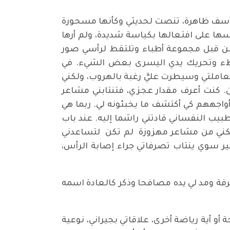
أسف ظاهرة، تنصت لحديثي وكأنها مسحورة
ها على افتعالها بكياسة شديدة، ولم أرها
من قبل مجموعة أطباء وتلتقط لرأسي صور
طء وتحريك يدي اليسرى بعض الشيء. في
املتي وسيطرت عليَّ رغبة بالهروب، ولكني
ن. كنت أعرف مقدار عجزي، فتنتابني مشاعر
واجههم كي أكتشف ما يخبئونه لي. ربما هي
يب النفساني قادتني راشما إليه. عند باب
ملكني من مشاعر مهزوزة لم تكن لتساعدني
ر سوي ينتاب تصرفاتي جراء إصابة الرأس،
فة ومد لي يده مصافحا وذكر كالعادة اسمه
ة أو أية رياضة أخرى، علاقاتي بجيراني، نوعية