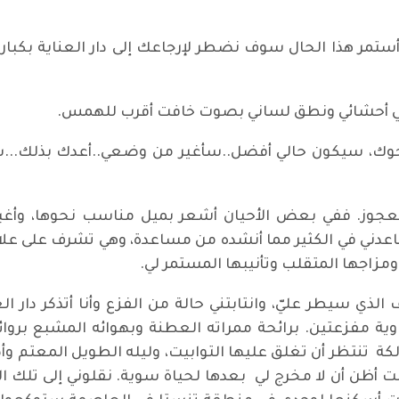
ستمر هذا الحال سوف نضطر لإرجاعك إلى دار العناية بكبار ا
في أحشائي ونطق لساني بصوت خافت أقرب للهمس.
زة..أرجوك، سيكون حالي أفضل..سأغير من وضعي..أعدك بذلك.
عجوز. ففي بعض الأحيان أشعر بميل مناسب نحوها، وأ
ني في الكثير مما أنشده من مساعدة، وهي تشرف على علاق
ومزاجها المتقلب وتأنيبها المستمر لي.
ي سيطر عليّ، وانتابتني حالة من الفزع وأنا أتذكر دار العن
ة مفزعتين. برائحة ممراته العطنة وبهوائه المشبع بروائ
كة تنتظر أن تغلق عليها التوابيت، وليله الطويل المعتم و
ت أظن أن لا مخرج لي بعدها لحياة سوية. نقلوني إلى تلك ا