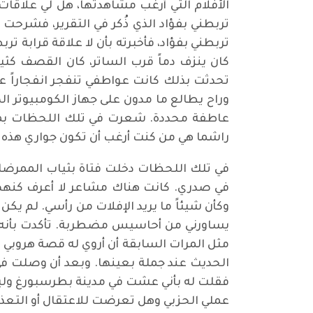
الأفلام التي أرغب مشاهدتها، هل لي علاقات
تربطني بفؤاد الذي ذُكر في التقرير، فشرحت
تربطني بفؤاد، فأخبرته بأن لا علاقة قرابة ت
كان ينزف دماً قرب الساتر، كان القصف كثيف
تحدثت بذلك كانت عواطفي تنفجر انفجاراً ع
وراح يطالع ما مدون على جهاز الكومبيوتر ا
عاطفة محددة. شعرت في تلك اللحظات بمقد
راشما هي من كنت أرغب أن تكون جواري هذه 
في تلك اللحظات دخلت فتاة بثياب الممرضا
في صدري. كانت هناك مشاعر لا أعرف كنهها 
وكأن شيئاً ما يريد الإفلات من رأسي. لم يكن
يساورني من أحاسيس مضطربة. تأكدت بأنه لن
مثل المرات السابقة أن أروي له قصة هروبي 
الحديث عند جملة بعينها. وبعد أن وصلت في
فقلت له بأني عشت في مدينة بطرسبورغ ولي
عملي الحزبي وهل تعرضت للاعتقال أو التعذي