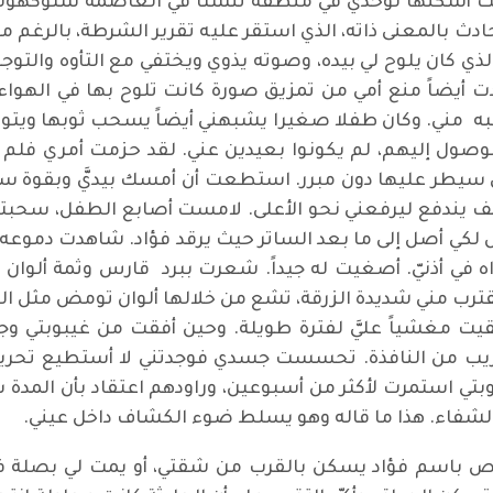
 أسكنها لوحدي في منطقة تنستا في العاصمة ستوكهولم. 
ث بالمعنى ذاته، الذي استقر عليه تقرير الشرطة، بالرغم م
لذي كان يلوح لي بيده، وصوته يذوي ويختفي مع التأوه والتو
أردت أيضاً منع أمي من تمزيق صورة كانت تلوح بها في الهو
شبه مني. وكان طفلا صغيرا يشبهني أيضاً يسحب ثوبها ويتوس
 الوصول إليهم، لم يكونوا بعيدين عني. لقد حزمت أمري فلم
سيطر عليها دون مبرر. استطعت أن أمسك بيديَّ وبقوة سي
 يندفع ليرفعني نحو الأعلى. لامست أصابع الطفل، سحبته
تثاقل لكي أصل إلى ما بعد الساتر حيث يرقد فؤاد. شاهدت دمو
في أذنيّ. أصغيت له جيداً. شعرت ببرد قارس وثمة ألوان
تقترب مني شديدة الزرقة، تشع من خلالها ألوان تومض مثل ال
 بقيت مغشياً عليَّ لفترة طويلة. وحين أفقت من غيبوبتي
 من النافذة. تحسست جسدي فوجدتني لا أستطيع تحريك يد
بوبتي استمرت لأكثر من أسبوعين، وراودهم اعتقاد بأن الم
 الشفاء. هذا ما قاله وهو يسلط ضوء الكشاف داخل عيني.
باسم فؤاد يسكن بالقرب من شقتي، أو يمت لي بصلة في م