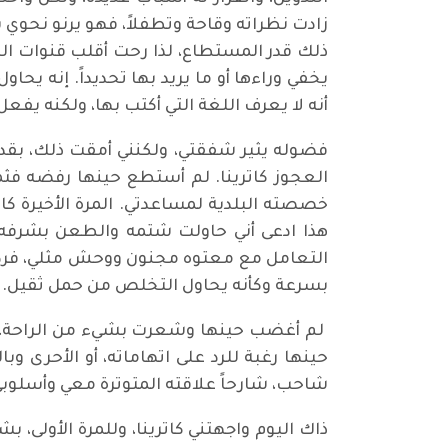
زادت نظراته وقاحة وتطفلاً، فهو يرنو نحوي 
ذلك قدر المستطاع، لذا رحت أقلب قنوات التل
يخفي وراءها أو ما يريد بها تحديداً. إنه يح
أنه لا يعرف اللغة التي أكتب بها، ولكنه يفعل
فضوله يثير شفقتي، ولكنني أمقت ذلك، بقد
العجوز كاترينا. لم أستطع حينها رفضه فثمة
خصصته البلدية لمساعدتي. المرة الأخيرة كا
هذا ادعى أني حاولت شتمه والطعن بشرفه د
التعامل مع معتوه مجنون ووحش مثلي، فرد
بسرعة وكأنه يحاول التخلص من حمل ثقيل.
لم أغضب حينها وشعرت بشيء من الراحة، ولم
حينها رغبة للرد على اتهاماته، أو الأحرى 
شاحب، شارحاً علاقته المتوترة معي وأسلوبي
ذاك اليوم واجهتني كاترينا، وللمرة الأولى،