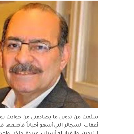
سئمت من تدوين ما يصادفني من حوادث يومية،
أعقاب السجائر التي أسهو أحياناً فأضعها فوق
التدوين، والقرار له أسباب عديدة، ولكن واح