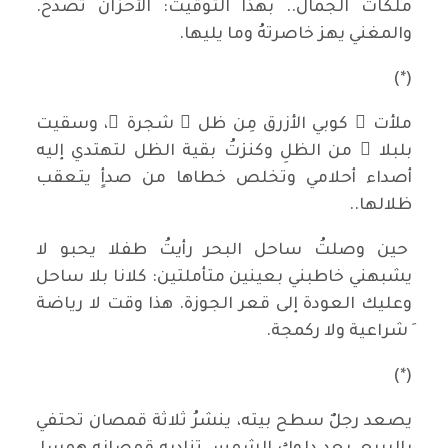
ملكات الجمال.. بهذا التوقيت: الأحزانُ تصدحُ.
والمغني يهز خاصرتهُ وما يليها.
(*)
ملأت ُ كوبي الأزرق مِن ظل ِ شجرة ٍ، وسقيت
بلبلا ً من الظلِ وكنزتُ بقية الظل لتهتدي إليه
أصداء أحلامي وتخلص خطاها من صدأٍ يتعقب
ظلالها..
حين وصلتُ ساحل البحر رأيتُ طفلا يحبو لا
يشبهني خاطبني بعينين متأملتين: كلانا بلا ساحل
وعليك العودة إلى قعر الجوزة. هذا وقت لا رياضة
َ شراعية ولا ركمجة.
(*)
يصعد رجلٌ سطح بيته، ينشرُ ثلاثة قمصان تحتفي