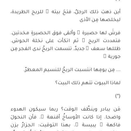
أين ذهبَ ذلك الرجلُ، فتحَ بيته ُ للريح الطريدة،
ليخلصها مِن الأذى
فرشَ لها حصيرة ً وألقى فوق الحصيرةِ مخدتين.
فتمددت الريح ُ ثم اتكأت على نخلة الحوش.
ظللها سعف ٌ جديدٌ. تنسمت الريحُ ندى الفجر مِن
جورية ٍ
... مِن يومِها انتسبت الريحُ للنسيم المعطرّ.
لماذا البيوت تتهم ذلك البيت؟
(*)
مَن يبادر وينظّف الوقت؟ ربما سيكون الهدوء
واضحا. إذا كانت الأوساخُ أقنعة ً. فأن النحولَ
فاكهة ٌ يبيسة ٌ. بهذا التوقيت: الجزارُ يزن