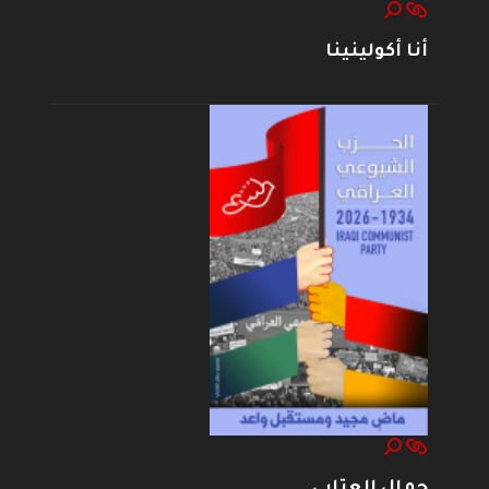
أنا أكولينينا
جمال العتابي