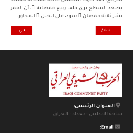
بالربيع. بعد دلوك الشمس تناديه قمصانه همسا،
يصعد السطح يرى خلف ربيع قمصانه ُ، أن القمر
نشر ثلاثة قمصان ٍ سود، على الحبل ِ المجاور.
المقال السابق: سبعة ... بين سماء خضراء وسماء زرقاء
المقال التالي: روا
السابق
التالي
العنوان الرئيسي:
ساحة الاندلس - بغداد - العراق
Email: