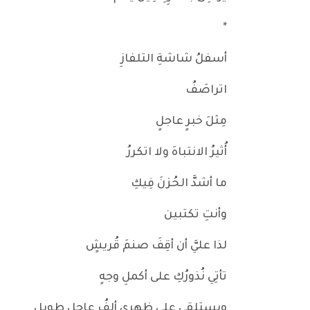
*
أسفلُ شاشةِ التلفازِ
اتراصَفُ
مِثلَ خبرٍ عاجلٍ
أُثيرُ الانتباهَ ولا اتكررُ
ما أشدَّ الحُزنَ فِيكِ
وأنتِ تكتبين
لذا عليَّ أن أقِفَ صنمَ قُريشٍ
تأتِي نُذورُكِ على أكملِ وجهٍ
ويستلقِي على ظهرِي ألفُ عاجلٍ طويلٍ