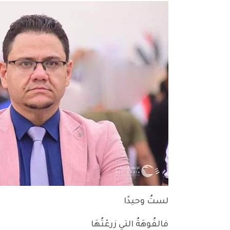
لستُ وحيدًا
فالفُوهَةُ التي زرعْتُهَا