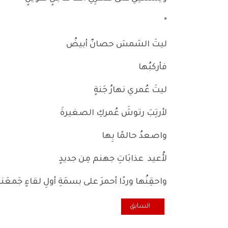
*
ليتَ الشمسَ حصانٌ أبيضُ
فأركبُها
ليتَ عُمري نهارُ جَنةٍ
لأرتِبَ رتوشَ عُمركِ الصغيرةَ
واصعدُ حالمًا بِها
لأُعيد عذابَاتِ جهنم مِن جديدٍ
واحقِنُها وردًا أحمرَ على بسمَةِ أولِ لقاءٍ جَمعَنا
المقال السابق: الأضْحِيَّةُ
السابق