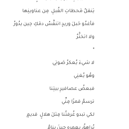
يَنقلُ مَحطاتِ القُبلِ مِن عناوينِها
فأغدُو حَبلَ وريدٍ اتنفَّسُ دمَكِ حِين يدُورُ
ولا اتخثَّرُ
*
لا شيءَ يُعكرُ صَوتِي
وهُو يُغنِي
فبعضُ عصافيرِ بيتِنا
ترسمُ قمرًا مِنِّي
لكي تبدو غُرفتُنا مِثلَ هلالٍ قديمٍ
يُراهِقُ بعمرِهِ حِينَ ينامُ