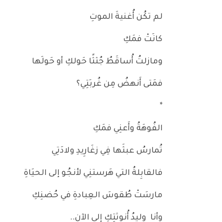
لم تكُن أُغنيةَ الموتِ
كانَتْ فمَكِ
ومازلتُ أُساقَطُ جُثثًا حَولكِ أو حَولَها
فمَتى أَنهضُ مِن غُربَتِي؟
*
الفُوهَةُ وأَعنِي فمَكِ
تُمارسُ عبثَها فِي زغَارِيدِ ولادَتِي
فالقابِلةُ التي هَرستنِي لأنجُو إلى الحيَاةِ
مارسَتْ طُقوسَ العِبادةِ في حُضنِكِ
وأنا وليدُ أُنوثتِكِ إلى الآن..