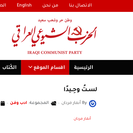
الاتصال بنا
من نحن
English
الط
الرئیسية
اقسام الموقع
الكُتاب
لســتُ وحِــيدًا
By
أنمار مردان
المجموعة:
ادب وفن
أنمار مردان