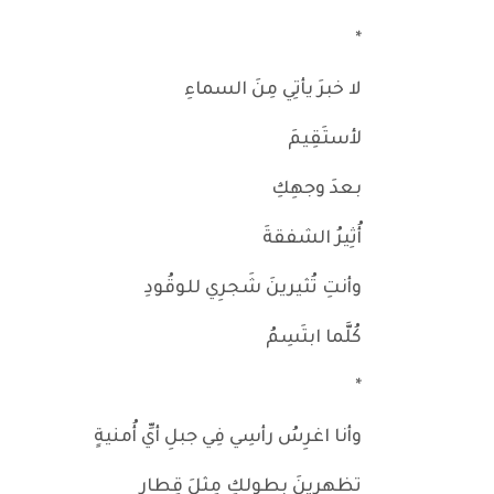
*
لا خبرَ يأتِي مِنَ السماءِ
لأستَقِيمَ
بعدَ وجهِكِ
أُثِيرُ الشفقةَ
وأنتِ تُثيرينَ شَجرِي للوقُودِ
كُلَّما ابتَسِمُ
*
وأنا اغرِسُ رأسِي فِي جبلِ أيِّ أُمنيةٍ
تظهرينَ بِطولِكِ مِثلَ قِطارٍ