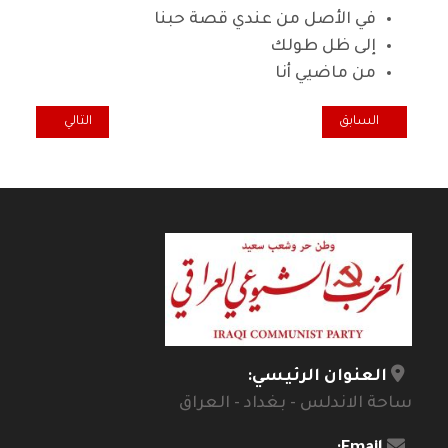
في الأصل من عندي قصة حبنا
إلى ظل طولك
من ماضيي أنا
المقال السابق: أنا وهي والجثة
المقال التالي: غر
السابق
التالي
العنوان الرئيسي:
ساحة الاندلس - بغداد - العراق