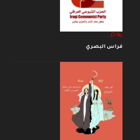
فراس البصري