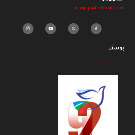
Email:
iraqicp@hotmail.com
بوستر
--------------------