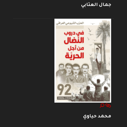
جمال العتابي
محمد حياوي