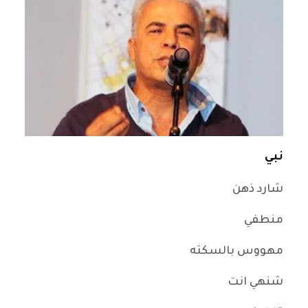
نبي
شارد ذهن
منطفي
مهووس بالسكته
شنهي انت