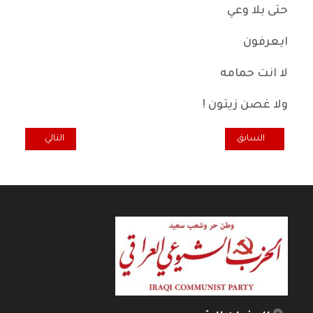
حتى بلا وعي
ايعرفون
لا انت حمامه
ولا غصن زيتون !
المقال السابق: ضيفانِ على سيلين ديون ..
المقال التالي: عن
السابق
التالي