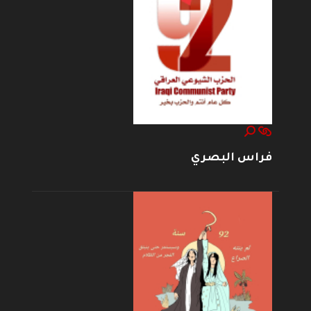
فراس البصري