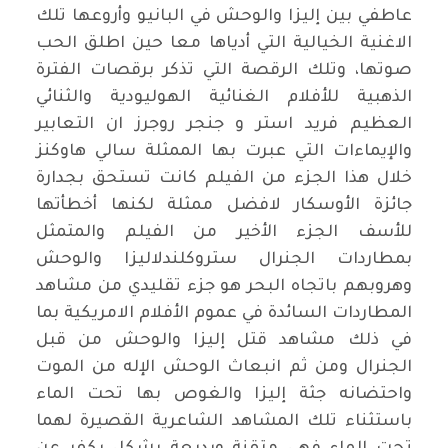
عاطفي بين إليزا والوحش في البانيو وأروعها تلك
الاغنية الخيالية التي أدياها معا حين اطلق الحب
صوتها، وتلك الرقصة التي تذكر برقصات الفترة
الذهبية للأفلام الغنائية الهوليودية والثنائي
العظيم فريد استر و جنجر روجرز ان التعابير
والإيماءات التي عبرت بها الممثلة سالي هاوكنز
خلال هذا الجزء من الفيلم كانت تستحق بجدارة
جائزة الأوسكار لافضل ممثلة لكنها أخطأتها
للأسف الجزء الأخير من الفيلم والمتمثل
بمطاردات الجنرال ستروكلندلاليزا والوحش
وهروبهم باتجاه البحر هو جزء تقليدي من مشاهد
المطاردات السائدة في عموم الأفلام الامريكية بما
في ذلك مشاهد قتل إليزا والوحش من قبل
الجنرال ومن ثم انبعاث الوحش الإله من الموت
واحتضانه جثة إليزا والغوص بها تحت الماء
باستثناء تلك المشاهد الشاعرية القصيرة لهما