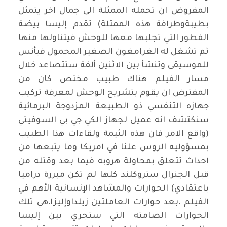
المفروض ان تحمله الممثلة الى جمال اخر يتمثل
بطيبةوطرافة هذه الممثلة) تقدم إليسا بيضة
الفطور التي تجلبها معها للوحش فيتناولها منها
ثم تشغل له الغرامغون الصغير المحمول فيأنس
للموسيقى وتنشأ بين الاثنين ألفة ستتصاعد خلال
مسار الفيلم هناك طبيب مختص كان من
المفترض ان يقوم بتشريح الوحش لمعرفة تركيب
جهازه التنفسي ذو الطبيعة المزدوجة البرمائية
سنكتشف انه عميل لجهاز الكي جي بي السوفيتي
(واقع الامر فان هذه الثيمة ولقاءات هذا الطبيب
بمسؤوليه الروس علنا في امريكا وما يتبعها من
احداث تتعلق بمحاولة هروبه فيما بعد وقتله من
قبل الجنرال ستروكلند كلها لم تكن مبررة دراميا
باعتقادي) الحوارات والمشاهد الإنسانية الأهم في
الفيلم ،بعد حوارات العاملتين زيلداوإليزا،هي تلك
الحوارات الصامته التي ستجري بين إليسا