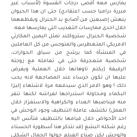
يمارس معه أقصى درجات القسوة (لأسباب غير
مبررة دراميا حسب اعتقادي) حتى ان هذا الحيوان
ينهش إصبعين من أصابع يد الجنرال ويقطعهما
خلال احدى ممارسات التعذيب التي يمارسها معه
.
شخصية الجنرال ستروكلند تمثل اليمين المكارثي
الامريكي المتغطرس والمتوجس من كل العاملين
في المنشأة كما يرشح من سياق الحوارات،
شخصية متعجرفة حتى في تعامله مع زوجته
الرقيقة (يكتم تاوهاتها خلال العملية ويفرض
عليها ان تكون خرساء عند المضاجعة لانه يحب
ذلك ! وهو الامر الذي سيدفعه مرة لاشتهاء إليزا
البكماء ومحاولة استدراجها لفراشه لكنها تنفر
منه فيناصبها العداء والكراهية والاستفزاز خلال
العمل) تكتشف عاملة التنظيف وجود الوحش في
احد الأحواض خلال قيامها بالتنظيف فتأنس اليه
رغم شكله البشع (قد نتذكر هنا أسطورة الحسناء
والوحش لكن صناع الفيلم حولوا الجمال الشكلي