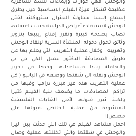
والوحش ،فهي حوارات وإيماءات تتسم بشاعرية
عظيمة تشكل ميزة الفيلم الاساسية حين يطرق
إسماع إليسا محاولة الجنرال ستروكلند لقتل
الوحش لاستنفاذه أغراض الدراسة حسب اعتقاده،
تصاب بصدمة كبيرة وتقرر إقناع ربيبها بتزوير
وثائق تخول دخوله المنشأة السرية لإنقاذ الوحش
وتهريبه ، وخلال عملية التهريب التي يعلم بها عن
طريق المصادفة الدكتور عميل الكي جي بي
والعاملة زيلدا فيساعدانها وجدها في تحرير
الوحش ونقله الى شقتها ووضعه في البانيو ( كل
عملية التهريب هذه غير مبررة دراميا وفيها من
تراكم المصادفات ما يضعف بنية الفيلم كثيرا
ولكننا نبرر قبولها لأجل الغايات الفلسفية
المنشودة من عملية الخلاص ،قبولها على
مضض
!)
اجمل مشاهد الفيلم هي تلك التي حدثت بين اليزا
والوحش في شقتها والتي تخللتها عملية وصال