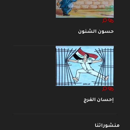
حسون الشنون
إحسان الفرج
منشوراتنا