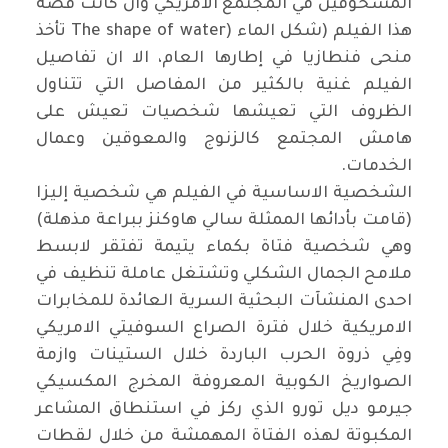
المسحوقين في المجتمع الامريكي وان كانت قصة
هذا الفيلم (شكل الماء
The shape of water)
تأخذ
منحى فنطازيا في إطارها العام، الا ان تفاصيل
الفيلم غنية بالكثير من المفاصل التي تتناول
الظروف التي تعيشها شخصيات تعيش على
هامش المجتمع كالزنوج والمعوقين وعمال
الخدمات
.
الشخصية الاساسية في الفيلم هي شخصية إليزا
(قامت بأدائها الممثلة سالي هاوكنز ببراعة مذهلة)
وهي شخصية فتاة بكماء يتيمة تفتقر لابسط
ملامح الجمال الشكلي وتشتغل عاملة تنظيف في
احدى المنشآت البحثية السرية العائدة للمخابرات
الامريكية خلال فترة الصراع السوفيتي الامريكي
وفِي ذروة الحرب الباردة خلال الستينات وازمة
الصواريخ الكوبية المعروفة المخرج المكسيكي
جيرمو ديل تورو الذي ركز في استنطاق المشاعر
المكبوتة لهذه الفتاة المهمشة من خلال لقطات