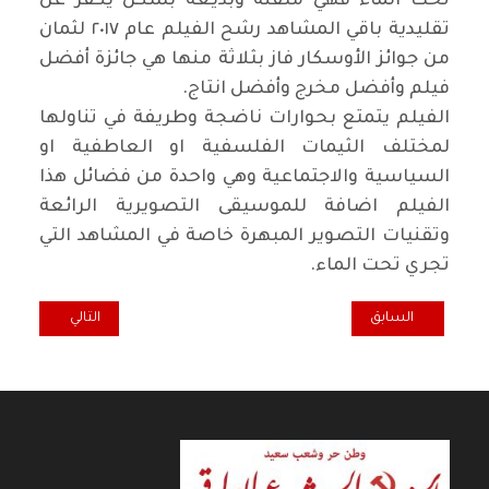
تحت الماء فهي متقنة وبديعة بشكل يكفر عن
تقليدية باقي المشاهد رشح الفيلم عام ٢٠١٧ لثمان
من جوائز الأوسكار فاز بثلاثة منها هي جائزة أفضل
فيلم وأفضل مخرج وأفضل انتاج
.
الفيلم يتمتع بحوارات ناضجة وطريفة في تناولها
لمختلف الثيمات الفلسفية او العاطفية او
السياسية والاجتماعية وهي واحدة من فضائل هذا
الفيلم اضافة للموسيقى التصويرية الرائعة
وتقنيات التصوير المبهرة خاصة في المشاهد التي
تجري تحت الماء
.
المقال السابق: "مجلتي".. رثاء للمجد المضاع !
المقال التالي: ه
السابق
التالي