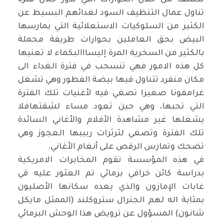
تكشف من خلال الحوارات التي تدور خلال فترة
تناول عمال التنظيف السود لغدائهم البسيط عن
الكثير من السلوكيات الاستعلائية التي يمارسها
البيض بحق العاملين بحوارات طريفة محملة
بالكثير من السخرية المرة إليسااالبكماء لا تعنيها
كل هذه الامور فهي تنسحب في فترة الغداء الى
مكان منفرد تتناول فيها بيضة الفطور وهي تشغل
غرامفونا صغيرا تصغي فيه لأغنيات تلك الفترة
التي تحبها، وهي حين تعود مساء لشقتهافلا
يشغلها غير مشاهدة الأفلام والأغاني السائدة
تلك الفترة وتصغي لثرثرات ربيبها العجوز وهي
تضحك وتمارس الرقص على أنغام الأغاني
.
في هذه المؤسسة تقوم المخابرات الامريكية
بدراسة كائن خرافي برمائي تم العثور عليه في
غابات الإمازون والذي يعده سكانها الأصليون
بمثابة اله لهم الجنرال ستروكلند (الممثل مايكل
شانون) المسؤول عن ترويض هذا الوحش البرمائي