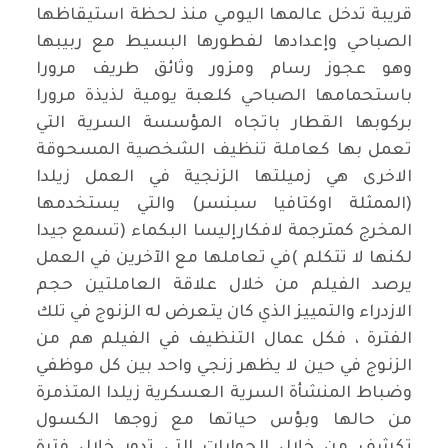
قريبة تدخل عالمها اليومي منذ لحظة استيقاظها
الصباحي وإعدادها لفطورها البسيط مع ربيبها
وهو عجوز رسام ومزور وثائق طريف مرورا
باستحمامها الصباحي كلعبة يومية لذيذة مرورا
بركوبها القطار باتجاه المؤسسة السرية التي
تعمل بها كعاملة تنظيف الشخصية المسحوقة
الاخرى هي زميلتها الزنجية في العمل زيلدا
(الممثلة اوكتافيا سبنسر) والتي يستخدمها
المخرج كمترجمة لافكارإليسا البكماء (تسمع جيدا
لكنها لا تتكلم )في تعاملها مع الآخرين في العمل
يرصد الفيلم من خلال علاقة العاملتين حجم
الازدراء والتمييز الذي كان يتعرض له الزنوج في تلك
الفترة ، فكل عمال التنظيف في الفيلم هم من
الزنوج في حين لا يظهر زنجي واحد بين كل موظفي
وضباط المنشأة السرية العسكرية زيلدا المتذمرة
من حالها وبؤس حياتها مع زوجها الكسول