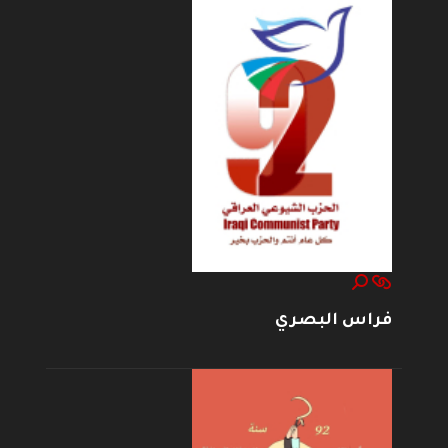
فراس البصري