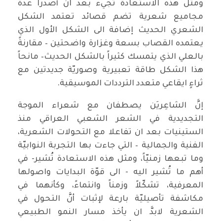
ومثل هذه الاستعادة تجيء بعد ان أصدرا عدة
مجاميع شعرية تضم قصائد تعتمد الشكل
الشعري الحديث إضافة الى الشكل الأول الذي
يعتمده القصاب بسعة وغزارة واضحتين – مقارنةً
بالعلي الذي يتمسك كثيراً بالشكل الحديث– مانحاً
هذا الشكل طاقة تعبيرية وصوريّة جديدتين مع
ثراءٍ ايقاعي متعدد الترددات الموسيقية.
إنَّ الشاعِريَن يصطفان مع شعراء الموجة
التجديدية في الشعر الشعبي العراقي منذ
الستينيات بعد ان تفاعلا مع التحولات الشعرية،
الفنية والجمالية – التي جاءت بها التجربة النوابيّة
وما تبعها زمنيّاً، ومثل هذه الاستعادة تُشير- في
أهم ما تُشير اليه - الى قوّة البدايات واصولها
المعرفية، تشكّلاً وزمناً وانتماءً، وكأنهما في
مكاشفة تأصيليّة بارعة لإثبات أنَّ التحول في
الشعرية لابدَّ ان يأخذ مسار النمو الطبيعي