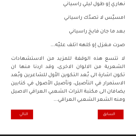
نهاري إو طول ليلي راسياني
امسيّس لا تصدّك راسياني
بعد ما جان فايخ راسياني
صرت مغزل إو كلهه اتلف عليّه...
لا تتسع هذه الوقفة للمزيد من الاستشهادات
الشعرية من الالوان الاخرى، وقد اردنا منها ان
تكون اشارة الى بُعد التكوين الأول للشاعرين وبُعد
الاستمرار في التأصيل، وتأصيل الأصول في كتابين
يضافان الى مكتبة التراث الشعبي العراقي الاصيل
ومنه الشعر الشعبي العراقي...
المقال السابق: هديب الحاج محمود المعنى المضمور في الوطنية المنتمية
المقال التالي: ثيود
السابق
التالي