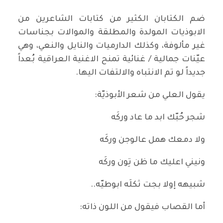
ضم الكتابان الكثير من كتابات الشاعرين من
الابوذيات المولدة والمطلقة والموالات بجناسات
غير مألوفة، وكذلك الدارميات والنايل والنعي، وهي
عيّنات جمالية / غنائية تمنح الاغنية العراقية بُعداً
جديداً لو تم الانتباه والالتفات اليها.
يقول العلي من شعر الأبوذيّة:
شجر حُبّك ابد ما عاد وركَه
ولا دمعك همل عالوجن وركَه
ونيني اعليك ما ظن تِون وركَه
شبيهه إولا بجت ثكلَه ابوطيّه..
أما القصاب فيقول من اللون ذاته: