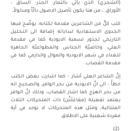
(الشجري) الذي يأتي بالثمار: الجذر- الساق –
الأوراق..، من هنا يكون تأصيل الاصول دالّاً ومدلولاً.
كتب كلٌّ من الشاعرين مقدمة لكتابه، يوضّح فيها
الجدوى الاستعادية لبداياته إضافة الى التحليل
التاريخي لجذور تسمية الابوذية كما في مقدمة
العلي، وخاصيّة الجناس والمطواعيّة الجاهزة
للغناء في شعر الابوذية والموال والدارمي كما في
مقدمة القصاب.
إنَّ الشاعر العلي أشار - كما اشارت بعض الكتب
خطأً - الى انَّ الابوذية من بحر الوافر، والصحيح انه
من بحر الهزج كما اشار القصاب، وذلك انَّ الوافر
يعتمد تفعيلة (مفاعَلَتُن) ذات المتحركات الثلاث
المتتالية، ومثل هذه المتحركات لا توجد في أية
مفردة شعبية على الاطلاق.
(2)