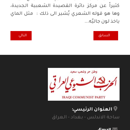
كثيراً عن مركز دائرة القصيدة الشعبية الجديدة،
وها هو قوله الشعري يُشير الى ذلك : مثل الماي
ياخذ لون جاليّه...
المقال السابق: الشاعر الكبير جودت فخر الدين : يرثي غزالة المعنى
المقال التالي: عــ
السابق
التالي
العنوان الرئيسي:
ساحة الاندلس - بغداد - العراق