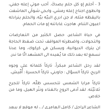
3 – أحلم إو كل حلم يصدكَ. أحب موتي إعله جفني،
وانطوي اجناح إعله رمشي، وابجي شوكَي الماشفت
باليقظه مثله، لا جن ادري البيّه بيّه، والحلم ينرادله
اعيون التنام. هاجرت غاباتنه إو مات الحمام.
في حياة الشاعر، حصل الكثير من التعارضات
والتحولات، واضطرته المواقف تحت ضغط الحاجة
ان يترك الديوانية، ويسكن في كركوك، وما عدنا
نسمع له بعد ذلك ما يُعيده الى المشهد الّا ما ندر.
لقد رحل الشاعر مبكراً، تاركاً كلماته على وجوه
الريح، تاركاً السؤال : جاوبني، تاركاً الحسرة : أُفّيش،
تاركاً مرايا الشمس تتحسس ظلّه، تاركاً للجرح
ثلاثيّته. لقد أدمى الروح بالغناء ونثْر الهيل، وما من
خلاص.
الشاعر الراحل / كامل العامري /..، له موقع لا يبعد