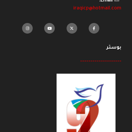
Email:
iraqicp@hotmail.com
بوستر
--------------------