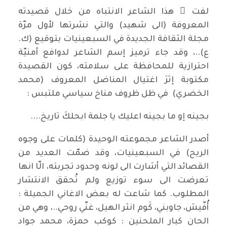
لفت َ هذا الشاعر الانتباه من خلال قصيدته
المعروفة (الى شهيد) والتي نشرتها لأول مرّة
مجلة الثقافة الجديدة في السبعينيات بتوقيع (ك.
ع)..، وقد جاء ترميز إسم الشاعر لدوافع أمنيّة
احترازية للمحافظة على سلامته، كون القصيدة
مكتوبة إثرَ اغتيال المناضل المعروف (محمد
الخضري) في ظل ظروف مناخ سياسي ملتبس :
بجينه إو ما بجينه اعليك يا جلمة ابحلكَ تاريخ....
أصدر الشاعر مجموعته الوحيدة (كلمات على وجوه
الريح) في السبعينيات، وقد ضمّت العديد من
القصائد التي أشارت الى لونه وحدود تجربته، الّا انها
تعرضت الى سوء توزيع ولم تُحقق الانتشار
المطلوب. كما شاعت له بعض الاغاني الجميلة :
أُفّيش، جاوبني، كَوم انثر الهيل، غنّي روحي..، وهي من
الحان كبار الملحنين : كوكب حمزة، محمد جواد