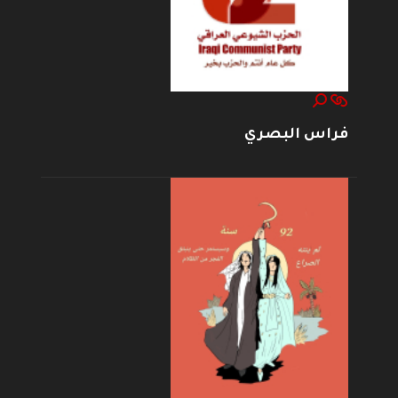
فراس البصري