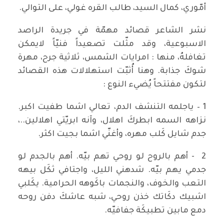
أمّوري، كمال السيد، طالب القره غولي، على التوالي.
نشر الشاعر قصائد مهمّة في جريدة الراصد
الاسبوعية، وقد مثّلت تصعيداً فنيّاً لايمكن
تغافلهُ، منها : امرايات الشمس، ثلاثية جرح، مهرة
شوكَ جذابة. وهنا أُثبّت استهلالات هذه القصائد
لتكون مفتتحاً يُضيء النوع :
1 – ياجلمه التنشف الدم، تعالي اشما طفيت اكبر.
نزاهه السمه ابطركَ اهلال، وآنه ابريّتي اهلالين..،
جدم شايل كَلب مهره، وأغنّي اشما بجيت اكثر.
2 - أهم بالروح لو روحي تهم بيّه. أهم بالجدم لو
جدمي يهم بيّه. شدهني الليل، واجتافي ثكَل بيهه
التعب والخوف، والنجمات باكَوهه الحرامية. يكَلبي
اشبيك دكَاتك خذن روحي، شبه عاشكَ دفن روحه
دمع مابين تطبيكَة جفافيّه.