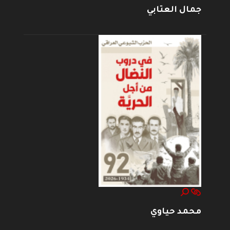
جمال العتابي
محمد حياوي