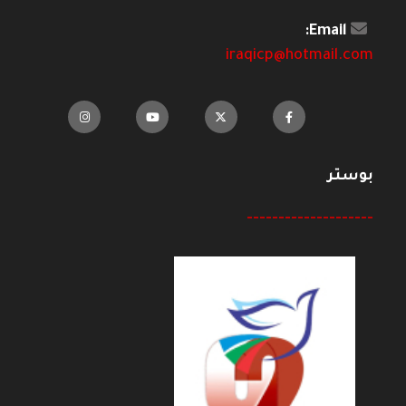
Email:
iraqicp@hotmail.com
بوستر
--------------------