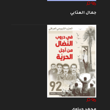
جمال العتابي
محمد حياوي