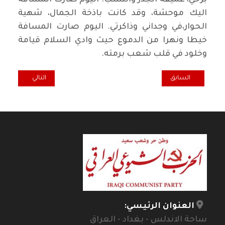
برحي، عميقة الجذر والنسب. اليوم صارت المسافة
اليك موحشة، وقد كانت باذخة الجمال، شهية
الحوار،في وجداني وذاكرتي. اليوم صارت المسافة
خيطا ونهرا من الدموع حيث وادي السلام قيامة
وخلود في قلب شعب برمته.
المقال السابق: نبي الجوع
المقال التالي: فض
السابق
التالي
العنوان الرئيسي:
ساحة الاندلس - بغداد - العراق