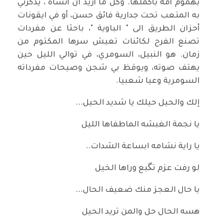
بهموم أمة بأكملها. وكل ما أريد ان أنساه ، يذكرني
به المتعب تحت جدارية فائق حسن، أو في ايقونات
أحزان الطريق الى " الباوية "، باحثا عن مفردات
تصنع الفرح لكائنات تعيش سرها المكتوم من
زمان. هو النبيل، السومري، في توالي الليل حين
يهتف صوته، ويوقظ بي شجن وصيحات مفرداته
السومرية وعيا شعبيا.
إلك والحيل حيلك يا شديد الحيل...
يا نجمة الغبشه الماطفاها الليل
يا راية نشامه ابساعة الشدات..
لو رفت عزم تگبع وراها الخيل
يا حال العجز منك ضعيف الحال...
هسه الحال حل والمن تريد الحيل