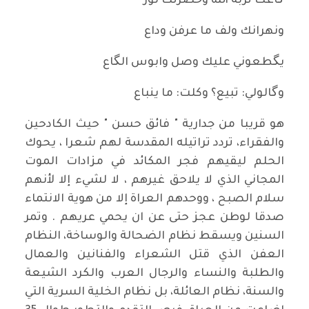
گاعك تربة الله وخضرتك نور
ونهرانك ولف ما عرفن وداع
يگطعوني عليك وصل وابوس الگاع
وگالولي: تبيع؟ وكلت: ما ينباع
هو قريبا من جدارية " فائق حسن " حيث الكادحين
والفقراء، تردد تراتيله المقدسة لهم شعرا ، يحوك
الحلم ليقيهم فجر المكائد في مزادات الموت
المجاني الذي لا يلاحق غيرهم ، لا لشيء إلا لأنهم
سلام الصبح ، ووحدهم العراة إلا من هوية الانتماء
صدقا لوطن عجز حتى عن ان يحمي عريهم . وتمر
السنين ويسقط نظام الضحالة والوساخة، النظام
العفن الذي قتل الشعراء والفنانين والعمال
والطلبة والنساء والرجال العرب والكرد الشيعة
والسنة، نظام العائلة، بل نظام الخلية السرية التي