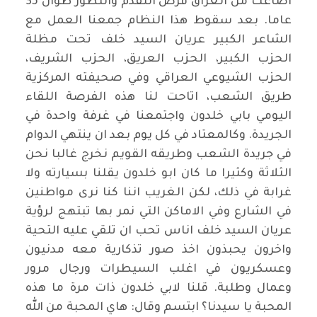
اضاعت من العراق فرص التقدم والتطور طوال 35
عاما. بعد سقوط هذا النظام جمعنا العمل مع
الشاعر الكبير عريان السيد خلف تحت مظلة
الحزب الكبير، الحزب العريق، الحزب الشريف،
الحزب الشيوعي العراقي وفي صحيفته المركزية
طريق الشعب، اتاحت لنا هذه الفرصة اللقاء
اليومي بابي خلدون واجتمعنا في غرفة واحدة في
الجريدة. وكالمعتاد في كل يوم بعد ان ينتهي الدوام
في جريدة الشعب وطريقه القويم نخرج غالبا نحن
الثلاثة وكثيرا ما كان ابو خلدون يقلنا بسيارته ولا
غرابة في ذلك، لكن الغريب اننا كنا نرى مواطنين
في الشارع وفي الاماكن التي نمر بها تبتهج لرؤية
عريان السيد خلف اناس تحب ان تلقي عليه التحية
واخرون يحبذون اخذ صور تذكارية معه مدنيون
وعسكريون في اغلب السيطرات ورجال مرور
وعمال وطلبة. قلنا لابي خلدون ذات مرة ما هذه
المحبة يا سيدنا؟ ابتسم وقال: هاي المحبة من الله