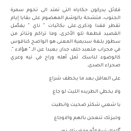
قلائل يدركون حكاياه التي تمتد الى تخوم سمرة
الجنوب، متشحة بالوشم المهضوم على بقايا إيام
تقطر فقدا وذكرى.على بكائيات " ناي " يفصّل
القصيد قطعة تلو الأخرى، وما تراكم وتناثر من
سطور بلغة سديمية المعنى.هو الواضح كناقوس
في محراب متعبد خلف جدار، بعيدا عن الـ " هؤلاء ".
كالوضوء لناسك ثمل أهله وراح في تيه وعري
صحراء الصدى.
على العاقل بعد ما يخطف شراع
ولا يخطي الطريده الليث لو جاع
يا شعبي شكثر ضحيت وانطيت
وخبزتك تنعجن بالهم والاوجاع