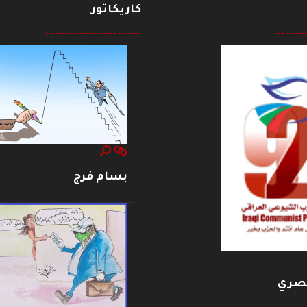
كاريكاتور
--------------------
------
بسام فرج
بصري