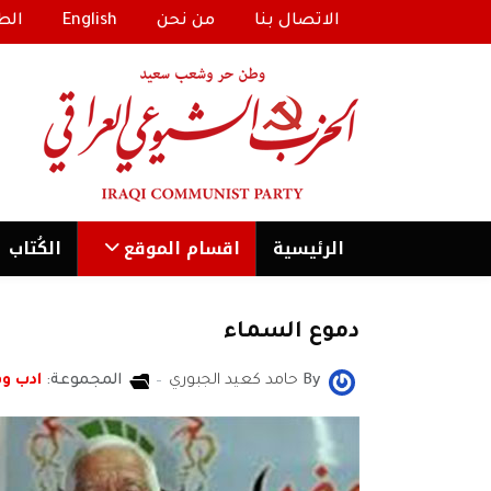
الاتصال بنا
من نحن
English
الط
الرئیسية
اقسام الموقع
الكُتاب
دموع السماء
By
حامد كعيد الجبوري
المجموعة:
ادب و