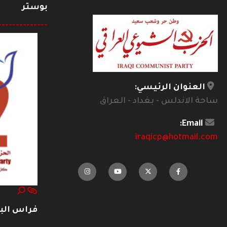
بوستر
--------------
العنوان الرئيسي:
ساحة الاندلس - بغداد - العراق
Email:
iraqicp@hotmail.com
فراس ال