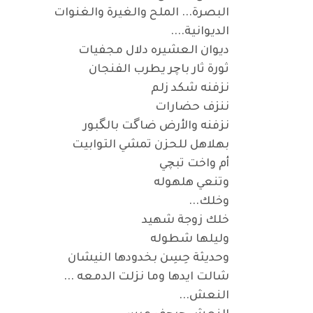
البصرة... الملح والغيرة والغنوات
الديوانية....
ديوان العشيره دلال مجفيات
ثورة ثار باچر يطرب الفنجان
نزفنه شكد زلم
ننزف حضارات
نزفنه والأرض ضاگت بالگبور
بهلاهل للحزن تمشي التوابيت
أم واخت تبچي
وتنعي هلهوله
وخلك...
خلك زوجة شهيد
وليلها شطوله
وحديثة حِسِن بخدودها النيشان
شالت ايدها وما نزلت الدمعه ...
النعش...