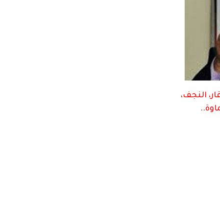
ار، النجف،
اوة..