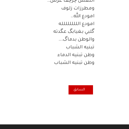
النعش چرچف عرس..
ومطرزات زلوف
امودع الله..
امودع اللللللللله
گلبي بغيابگ عگدته
والوطن بدماگ...
تبنيه الشباب
وطن تبنيه الدماء
وطن تبنيه الشباب
المقال السابق: السلطة وثقافة (كان يا ما كان)
السابق