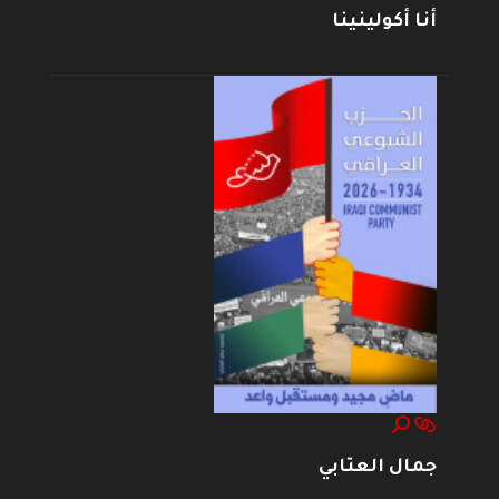
أنا أكولينينا
جمال العتابي