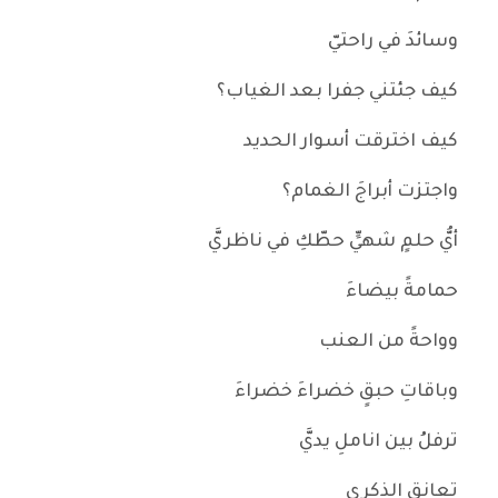
وسائدَ في راحتيّ
كيف جئتني جفرا بعد الغياب؟
كيف اخترقت أسوار الحديد
واجتزت أبراجَ الغمام؟
أيُّ حلمٍ شهيٍّ حطّكِ في ناظريَّ
حمامةً بيضاءَ
وواحةً من العنب
وباقاتِ حبقٍ خضراءَ خضراءَ
ترفلُ بين اناملِ يديَّ
تعانق الذكرى