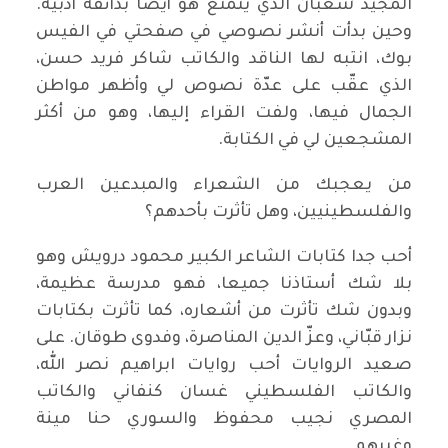
المجيد شعبان الذي يتمتع هو أيضا بذائقة أدبية.
وحين بدأت أنشر نصوصي في صفحتي في الفيس
بوك، انتبه لها الناقد والكاتب شاكر فريد حسن،
الذي عقّب على عدّة نصوص لي وأظهر مواطن
الجمال فيها، ولفت القراء إليها، وهو من أكثر
المشجعين لي في الكتابة.
من يعجبك من الشعراء والمبدعين العرب
والفلسطينيين، وهل تأثرت بأحدهم؟
أحب جدا كتابات الشاعر الكبير محمود درويش وهو
بلا شك أستاذنا جميعا، فهو مدرسة عظيمة،
وبدون شك تأثرت من أشعاره، كما تأثرت بكتابات
نزار قبّاني، وعزّ الدين المناصرة، وفدوى طوقان. على
صعيد الروايات أحب روايات ابراهيم نصر الله،
والكاتب الفلسطيني غسان كنفاني والكاتب
المصري نجيب محفوظ والسوري حنا مينة
وغيرهم..