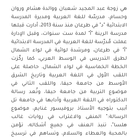
هي زوجة عبد المجيد شعبان ووالدة هشام وروان
وحسام، مدرسّة للغة العربية ومديرة المدرسة
الابتدائية "د" في طرعان منذ سنة 2013، أدارت قبلها
مدرسة الرينة "أ" لمدة ست سنوات، وقبل الإدارة
عملت مُدرّسة للغة العربية في المدرسة الابتدائية
"أ" في طرعان، ومرشدة لوائية في لواء الشمال
لطرق التدريس في الوسط العربي، كما ركّزت
الخطة الخماسية في لواء الشمال. حاصلة على
اللقب الأول في اللغة العربية وتاريخ الشرق
الأوسط من جامعة حيفا، واللقب الثاني في
موضوع التربية من جامعة حيفا، وتُعد رسالة
الدكتوراه في اللغة العربية وآدابها في جامعة تل
أبيب بتوجيه الأستاذ بروفيسور غنايم، موضوع
الرسالة:" المنفى والاغتراب في روايات غالب
هلسا"، تنبذ العنف في جميع أشكاله، تؤمن
بالمحبة والعطاء والسلام، وتساهم في ترسيخ