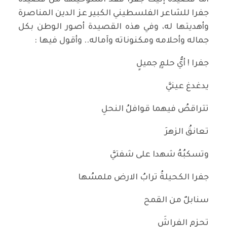
أما قصيدة إليك جفرا فقد استوحيتها من قصيدة
جفرا للشاعر الفلسطيني الكبير عز الدين المناصرة
وأهديتها له، وفي هذه القصيدة أصور الوطن بكل
جماله وأحلامه ومكنوناته وآماله.. وأقول فيها :
جفرا ! أيُّ حلمٍ جميلٍ
يدغدغ عينيَّ
تتراقصُ فيهما قوافلُ النحلِ
تعانقُ الزهرَ
وتسكبُهُ شهدا على شفتيَّ
جفرا الكحيلةُ ترابُ الارض ملمسُها
سنابلٌ من القمح
تحزم الفراشَ