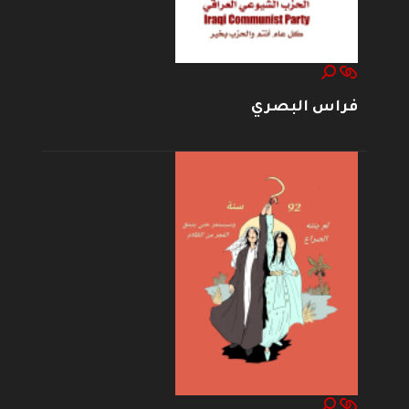
فراس البصري