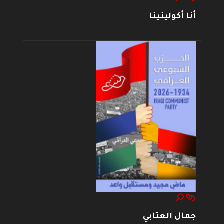
أنا أكولينينا
جمال العتابي