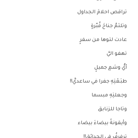
تراقص احلامَ الجداول
وتلثمُ جناحَ قُبّرةٍ
عادت لتوها من سفرٍ
تهفو اليَّ
أيُّ وشمٍ جميلٍ
طبَعْتِهِ جفرا في ساعديَّ!!
وجعلتِهِ مبسما
وتاجا للزنابق
وأيقونةً بيضاءَ بيضاء
ترفرفُ في الحدائق!!