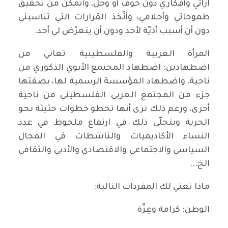
آرائي وأفكاري دون خوف أو وجل، وأتمكن من تحقيق
طموحاتي وأحلامي، وأتّخذ القرارات التي تناسبني
دون أن أسبب أذيّة لأحد ودون أن يتعرّض لي أحد.
المرأة العربية والفلسطينية تعاني من
اضطهادين: اضطهاد المجتمع الأبوي الذكوري من
ناحية، واضطهاد المؤسسة الرسمية لها، بصفتها
جزء من المجتمع العربي الفلسطيني من ناحية
أخرى، ورغم ذلك نرى أنها تخطو خطوات حثيثة نحو
الحرية ويتجلّى ذلك في ارتفاع ملحوظ في عدد
النساء الأكاديميات والناشطات في المجال
السياسي والاجتماعي والاقتصادي والأدبي والثقافي
الخ...
ماذا تعني لك المفردات التالية:
الوطن: كرامة وعِزّة