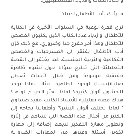
واتحاد الكتاب والأدباء الفلسطينيين.
ما رأيك بأدب الأطفال لدينا؟
نرى قفزة نوعية في السنوات الأخيرة في الكتابة
للأطفال، وازدياد عدد الكتاب الذين يكتبون القصص
للأطفال وهذا أمر مفرح جدا وضروري، مع ذلك فإن
أدب الأطفال يفتقر إلى المسرحيات والقصص
الفكاهية والتربية الجنسية، كما يفتقر إلى القصة
التعليليّة التي تطرح سؤالا حول نشوء ظاهرة
حقيقية موجودة ومن خلال الأحداث يُعطى
تعليلا(سببا) لوجود الظاهرة. مثلا: لماذا يوجد
للحسّون ألوان كثيرة؟ لماذا تغيّر الحرباء لونها؟
هناك قصة تعليلية للأستاذ الكاتب مفيد صيداوي
" لماذا تختلف ألوان البشر؟" وأطفالنا بحاجة إلى
الكثير من أمثال هذه القصة التي تساهم في إثارة
وتطوير مهارة التفكير لديهم إضافة إلى مهارة
تكوين أسئلة وغيرها من المهارات الضرورية