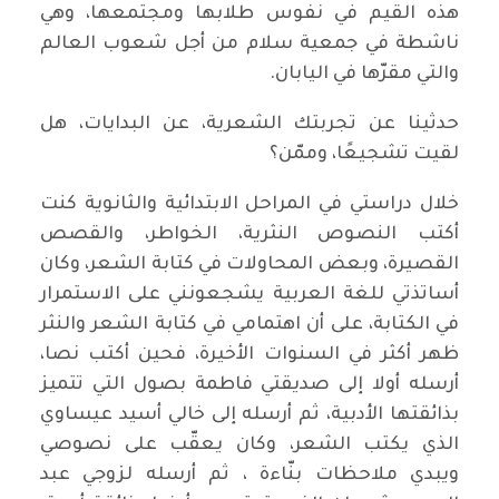
هذه القيم في نفوس طلابها ومجتمعها، وهي
ناشطة في جمعية سلام من أجل شعوب العالم
والتي مقرّها في اليابان.
حدثينا عن تجربتك الشعرية، عن البدايات، هل
لقيت تشجيعًا، وممّن؟
خلال دراستي في المراحل الابتدائية والثانوية كنت
أكتب النصوص النثرية، الخواطر، والقصص
القصيرة، وبعض المحاولات في كتابة الشعر، وكان
أساتذتي للغة العربية يشجعونني على الاستمرار
في الكتابة، على أن اهتمامي في كتابة الشعر والنثر
ظهر أكثر في السنوات الأخيرة، فحين أكتب نصا،
أرسله أولا إلى صديقتي فاطمة بصول التي تتميز
بذائقتها الأدبية، ثم أرسله إلى خالي أسيد عيساوي
الذي يكتب الشعر، وكان يعقّب على نصوصي
ويبدي ملاحظات بنّاءة ، ثم أرسله لزوجي عبد