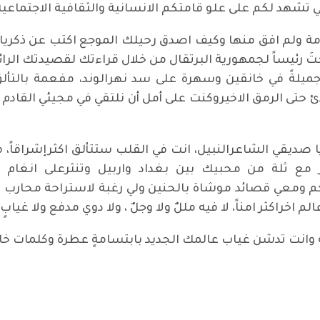
شهد لكم على علو قامتكم الانسانية والثقافية الاجتماعية 
 ولم افق منها وكيف اصدق رحيلك الموجع اكتب عن ذكرياتي ا
 رئيساً لجمهورية البرتقال من خلال قراءتك لقصيدتك الرائ
 جميلةً في خانقين وسهرة على سد نهرالوند، مفعمة بالتأ
حتى الرمق الاخيروكنت على أمل أن نلتقي في مجيئي القادم ولم 
 صديقي الشاعرالنبيل، انت في القلب ستتألق اكثرإشراقاً، فه
مع ثلة من محبيك بين بغداد واربيل وتنثرعلى انغام ص
 ومعي قصائد موشاة بالحنين ولي رغبة لاستراحة محارب كاد 
خراكثر امناً، لا فيه مللٌ ولا وجلٌ ، ولا دوي مدفع ولا غيابٍ 
قة وانت تدشن غياب عالمك الجديد بابتسامةٍ عطرة وكلمات خال
قداد مسعود