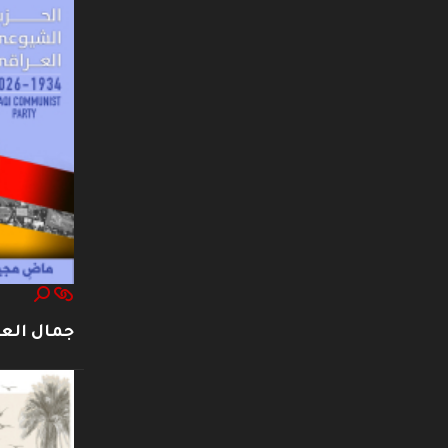
جمال العت