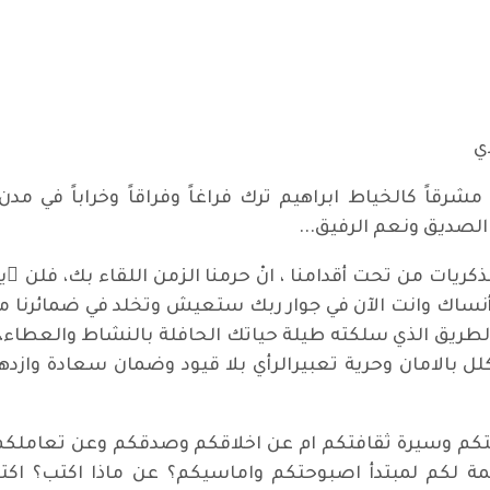
ي
مشرقاً كالخياط ابراهيم ترك فراغاً وفراقاً وخراباً في مدن
الصديق ونعم الرفيق...
 من تحت أقدامنا ، انْ حرمنا الزمن اللقاء بك، فلن ُيحرّم
لا أنساك وانت الآن في جوار ربك ستعيش وتخلد في ضمائرنا 
 الطريق الذي سلكته طيلة حياتك الحافلة بالنشاط والعطاء، 
ل بالامان وحرية تعبيرالرأي بلا قيود وضمان سعادة وازد
اهتكم وسيرة ثقافتكم ام عن اخلاقكم وصدقكم وعن تعاملكم 
ائمة لكم لمبتدأ اصبوحتكم واماسيكم؟ عن ماذا اكتب؟ اك