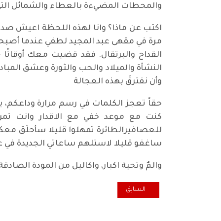
والمحطات المضيءة بالعطاء والشمائل التي ت
اكتب عن ماذا؟ وانا لهذه اللحظة اعيش صدمة
مرة في مقهى عبد المجيد لطفي عندما أصبحتَ
القداح والبرتقال. فقد قضيت معك أوقاتًا
النشأة والميلاد والحب والثورة وعشق المبادئ 
وأن نفترقَ بهذه العجالة
حقاً تعجز الكلمات في رسم مرارة وداعكم، يا
كنت مع موعد خفي مع الاقدار وانت تمر 
للعصافيرالطائرة تمهلوا قليلا سأحلَق معكم
ساغفو قليلا لاستلهم ساعاتي الجديدة في عالم ا
والمٌ وتحية اكبار، واكاليل من المودة الصاد
المقال السابق: استدعاء الحزن في "قسيب" و "قلالي" لم
السابق