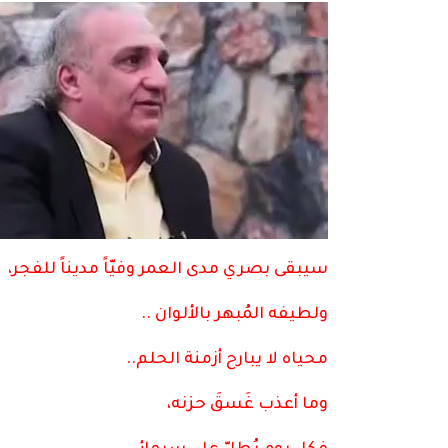
سيبقى بصري مدى العمر وفيّاً مديناً للفجر،
ولطيفه المُبهر بالألوان ..
محياه لا يبارح أزمنة الحلم..
وما أعذب غَسقَ حزنه،