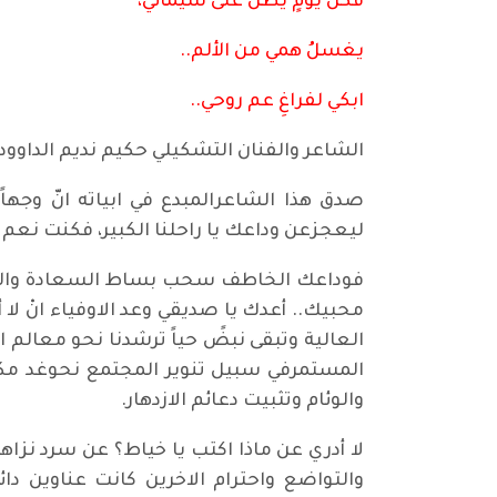
فكل يومٍ يُطلّ على سيمائي،
يغسلُ همي من الألم..
ابكي لفراغِ عم روحي..
الشاعر والفنان التشكيلي حكيم نديم الداوود
صدق هذا الشاعرالمبدع في ابياته انّ وجهاً 
ليعجزعن وداعك يا راحلنا الكبير، فكنت نعم 
فوداعك الخاطف سحب بساط السعادة والذكريات
محبيك.. أعدك يا صديقي وعد الاوفياء انْ 
العالية وتبقى نبضً حياً ترشدنا نحو معالم
المستمرفي سبيل تنوير المجتمع نحوغد مكل
والوئام وتثبيت دعائم الازدهار.
لا أدري عن ماذا اكتب يا خياط؟ عن سرد نز
والتواضع واحترام الاخرين كانت عناوين د