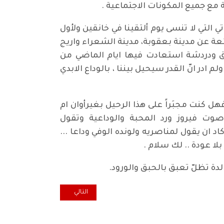
مع جميع المكونات الاجتماعية .
لتي لا تنسى يوم ألتقينا في خانقين ولأول
عة عن مدينة بعقوبة، مدينة الشعراء واريج
لق ودردشة استعادت فيها ايام الماضي من
ادر انّ القدر سيحيل بيننا ، بالوداع الابدي
ل كنت مجبَراً على هذا الرحيل بغيرأوان ام
وت فيروز ورد المحبة والوداعية وتقول
ان يقول لمناصريه ولونده الوفي وداعا ...
بلا عودة .. لك سلام .
دة تظلّ تعبق بالحبق والورود.
المقال التالي: منطق الفنان احم
التالي