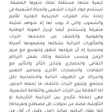
تبعية عندها، مستقلة تملك جذورها العميقة.
تستخدم مواد التراث الشعبي والحياة الشعبية في
إعادة بناء الفترات التاريخية الغابرة للأمم
والشعوب والتي لا يوجد لها إلا شواهد ضئيلة
متفرقة وتستخدم أيضا لإبراز الهوية الوطنية
والقومية والكشف عن ملامحها. التراث
والمأثورات التراثية بشكلها ومضمونها أصيلة
ومتجذرة إلا أن فروعها تتطور وتتوسع مع مرور
الزمن وبنسب مختلفة وذلك بفعل التراكم
الثقافي والحضاري وتبادل التأثر والتأثير مع
الثقافات والحضارات الأخرى وعناصر التغيير
والحراك في الظروف الذاتية والاجتماعية لكل
مجتمع. ويتنوع التراث باختلاف ما تحمله الجذور.
اما العلاقة بين التراث الشعبي والثقافة الشعبية،
فهي (علاقة تتأرجح بين التراتبية التأريخية او
التأويلية، فضلا عن تحولات كل مصطلح وتفرعاته)
كما يقول الدكتور صالح زامل. وقيل إن أول من