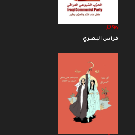
فراس البصري