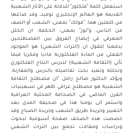
استعمل كلمة "فلكلور" للدلالة على الآثار الشعبية
القديمة هو العالم الإنجليزي توميذ، وقد صاغها
من كلمتين هما: "فولك" بمعنى: الشعب أو الصف
من الناس، و"لور" بمعنى: الحكمة. ان الخلل
المعرفي في إيضاح الفروق بين المصطلحين
يدفعنا للقول ان (التراث الشعبي) هو الموجود
الفعلي من المادة الفلكلورية ماديا وفكريا فيما
تأتي (الثقافة الشعبية) لتدرس النتاج الفلكلوري
وتحلله وتعيد بحث تفاصيله بالدرس والمقارنة.
ويؤكد الدكتور صالح زامل "ان مصطلح الثقافة
الشعبية هو مصطلح عراقي ظهر في تسعينيات
القرن الماضي في الصحافة المحلية العراقية
واستمر الى يومنا هذا في صحيفة المدى بعد
التغيير وجريدة طريق الشعب وجريدة الصباح وقد
خصصت هذه الصحف صفحة أسبوعية لبحوث
ودراسات ومقالات تجمع بين التراث الشعبي