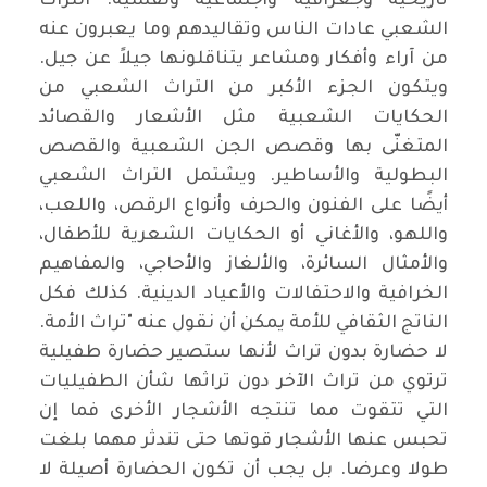
تاريخية وجغرافية واجتماعية ونفسية. التراث
الشعبي عادات الناس وتقاليدهم وما يعبرون عنه
من آراء وأفكار ومشاعر يتناقلونها جيلاً عن جيل.
ويتكون الجزء الأكبر من التراث الشعبي من
الحكايات الشعبية مثل الأشعار والقصائد
المتغنّى بها وقصص الجن الشعبية والقصص
البطولية والأساطير. ويشتمل التراث الشعبي
أيضًا على الفنون والحرف وأنواع الرقص، واللعب،
واللهو، والأغاني أو الحكايات الشعرية للأطفال،
والأمثال السائرة، والألغاز والأحاجي، والمفاهيم
الخرافية والاحتفالات والأعياد الدينية. كذلك فكل
الناتج الثقافي للأمة يمكن أن نقول عنه "تراث الأمة.
لا حضارة بدون تراث لأنها ستصير حضارة طفيلية
ترتوي من تراث الآخر دون تراثها شأن الطفيليات
التي تتقوت مما تنتجه الأشجار الأخرى فما إن
تحبس عنها الأشجار قوتها حتى تندثر مهما بلغت
طولا وعرضا. بل يجب أن تكون الحضارة أصيلة لا