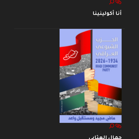
أنا أكولينينا
جمال العتابي