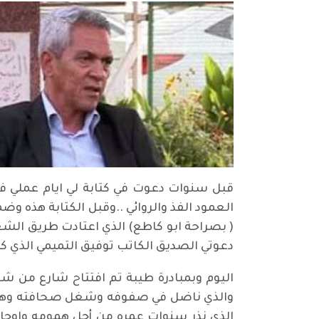
قبل سنوات دعوت في كتابة لي ايام عملي ف
العمود الفذ والروائي ..وقبل الكتابة هذه و
( بصراحة ابو كاطع) الذي اعتادت طريق الشع
دعوتي الصديق الكاتب توفيق التميمي الذي كا
اليوم وبمبادرة طيبة تم افتتاح شارع من شو
والذي ناضل في صفوفه وشغل صحافته وها أنا
الذي نذر سنوات عمره من أجل همومه واوجاع