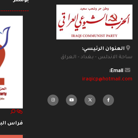
بوستر
--------------
العنوان الرئيسي:
ساحة الاندلس - بغداد - العراق
Email:
iraqicp@hotmail.com
فراس ال