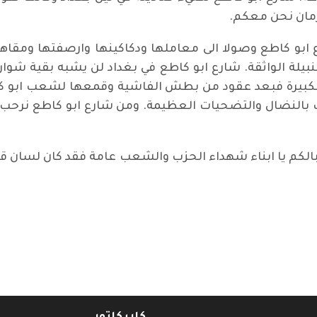
زمان نحن معكم.
 ابو كاطع وصولا الى معاملها ودكاكينها وارصفتها ومقاهي
نبيلة الواثقة. شارع ابو كاطع في بغداد لن يشبه بقية شوا
ية الكبيرة فبعد عقود من بطش الفاشية وقمعها لشعب ابو ك
ف بالنضال والتضحيات العظيمة. ومن شارع ابو كاطع نر
الكم يا ابناء شهداء الحزب والشعب عامة فقد كان لسان ق
فلسطيني إياس ناصر