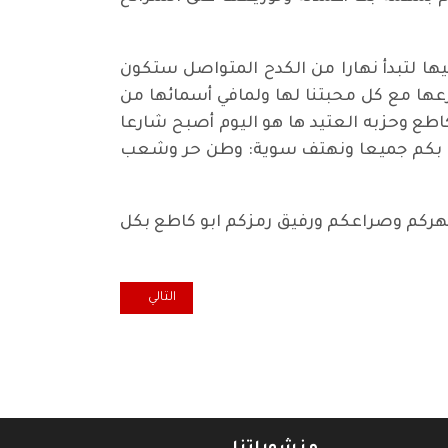
ها لتبدأ نهارا من الكدح المتواصل ستكون
رعها مع كل محبتنا لها ولمافي أسمائها من
اطع وحزبه العتيد ها هو اليوم أصبح شارعا
حب بكم جميعا ونهتف سوية: وطن حر وشعب
هركم وصراعكم ورفيق رمزكم ابو كاطع بكل
المقال التالي: ابو كاطع.. وقوة ا
التالي