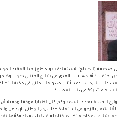
ي صحيفة (الصباح) لاستعادة (ابو كاطع) هذا الفقيد المو
ضمن احتفالية أقامها بيت المدى في شارع المتنبي دعوت وضمن
ب على نشره أسبوعيا أثناء صدورها العلني في حقبة التحال
نت له مشاركة في ذات الفعالية.
ارع الحبيبة بغداد باسمه وكم كان اختيارا موفقا وجميلا أن
 أشعر بالزهو في استعادة هذا الرمز الوطني الإبداعي و
ه. شارع ابو كاطع تضيء قناديله في ليل بغداد وكأنها تقو