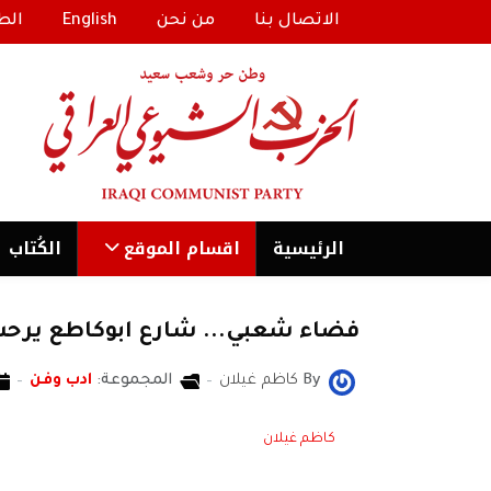
الاتصال بنا
من نحن
English
الط
الرئیسية
اقسام الموقع
الكُتاب
فضاء شعبي... شارع ابوكاطع يرحب
By
كاظم غيلان
المجموعة:
ادب وفن
كاظم غيلان