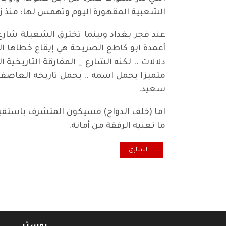
الشعبية المقهورة اليوم وتهمس لها: منذ 
عند فجر بغداد وبينما تخترق الشغيلة شارع
أعمدة ابو كاطع الصريحة هي إيقاع خطاها ال
دلالات .. لكنه الشارع _ المفارقة التاريخ
متميزا يحمل اسمه .. يحمل تاريخه العاص
سعيد.
اما (خلف الدواح) فسيكون المتشرف باستقب
ما تعنيه الرفقة من أمانة.
المقال السابق: منتدى بغداد في برلين يحتفي بالشاعر ال
السابق