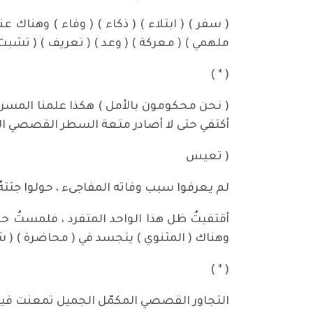
( سفر ) ( ابتلاء ) ( ذكاء ) ( وفاء ) وهنا
ملهمي ) ( معركة ) ( وعد ) ( تعريف ) ( تشبث
( * )
( نحن محكومون بالأمل ) هكذا علمنا المسرحي
أكتفي حتى لا أصادر متعة السطر القصصي ال
( تعيس
لم يعرفوا سبب وفاته المفاجىء ، حولوا جثتهُ 
أقتفيتُ ظل هذا الواحد المتفرد ، فلمستُ حض
وهناك ( المثنوي ) يتجسد في ( محاضرة ) ( شهرة
( * )
التجاور القصصي المكمّل الجميل تمعنت فيه ،