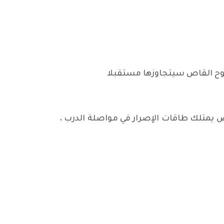
موح القاص سيتجاوزها مستقبلا
ص يمتلك طاقات الإصرار في مواصلة الدرب ،
ن / قصص قصيرة جدا/ دار المكتبة الأهلية في البصرة/ ط 1/ بيروت/ 2019