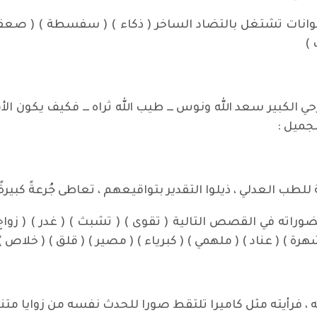
ك عنوانات تشتغل بالتضاد الساخر ( ذكاء ) ( سفسطة ) ( صعقة
 )
 الكبير سعد الله ونوس ـــ طيب الله ثراه ـــ فكيف يكون ال
جميل :
للطب العدلي ، ذيلوا التقدير بتواقيعهم ، تعاطى جُرعةً كبيرةً
وراته في القصص التالية ( تقوى ) ( تشبث ) ( غدر ) ( زواج 
 ) ( عناد ) ( ملهمي ) ( كبرياء ) ( مصير ) ( قلق ) ( خلاص ) 
 فرأيته مثل كاميرا تلتقط صورا للحدث نفسه من زوايا متنوع