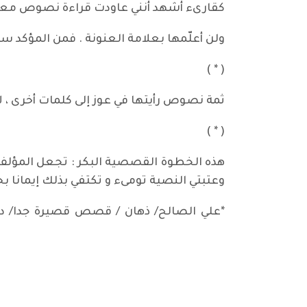
كقارىء أشهد أنني عاودت قراءة نصوص معي
ولن أعلّمها بعلامة العنونة . فمن المؤكد س
( * )
ثمة نصوص رأيتها في عوز إلى كلمات أخرى ،
( * )
هذه الخطوة القصصية البكر : تجعل المؤلف ع
وعتبتي النصية تومىء و تكتفي بذلك إيمانا بحري