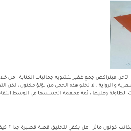
الآخر , فيتراكض جمع غفير لتشويه جماليات الكتابة ، من خلال
لشعرية و الرواية . لا تخلو هذه الحمى من لؤلؤ مكنون ، لكن ال
ت الطاولة وعليها ، ثمة غمغمة اتحسسها في الوسط الثقافي من
كاتب كوتون ماثر , هل يكفي لتخليق قصة قصيرة جدا ؟ كيف 