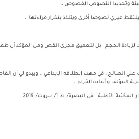
نة وتحديدا النصوص الفصوص ..
يلتقط غيري نصوصا أخرى ويتلذذ بتكرار قراءتها ..
 لا لزيادة الحجم ، بل لتعميق مجرى القص ومن المؤكد أن ط
لي الصالح ، في مهب انطلاقه الإبداعي .. ويبدو لي أن القا
ة المؤلف و أنداده القراء ..
*علي الصالح/ ذها