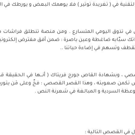
 التقنية في ( تغريدة توتير ) فلا يوهمك البعض و يورطك في ا
ي تذوق اليومي المتسارع . ومن منصة تنطلق فراشات هذه 
تك سبّابه ضاغطة وعين باصرة : ضمن أفق مفترض إلكترونيا !! 
وتقطف وتسهم في إضاءة حياتنا ..
صصي ، وبشهادة القاص جورج فريتاك ( أنــها في الحقيقة
كمن صعوبته ، وهذا القصر القصصي : فخٌ وعلى مَن يتورط م
وعظة السردية و المبالغة في شعرنة النص .
 في القصص التالية :