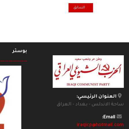
المقال السابق: المقهى الثقافي بلندن يحتفي بـ١٤ تموز ويكرس أمسيته بالغناء والحديث عن" صعود وهبوط الأغنية وتألقها في السبعينات"
السابق
بوستر
--------------
العنوان الرئيسي:
ساحة الاندلس - بغداد - العراق
Email:
iraqicp@hotmail.com