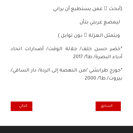
(أبحث ُ عمن يستطيع أن يراني
ليمضغ غربتي بتأن
ويتمثل العزلة َ دون توابل )
*خضر حسن خلف/ جلالة الوقت/ أصدارات اتحاد
أدباء البصرة/ ط1/ 2017
*جورج طرابشي /من النهضة إلى الردة/ دار الساقي/
بيروت/ ط1/ 2000
المقال السابق: الوردة ُ بعطرِها
المقال التالي: ال
السابق
التالي