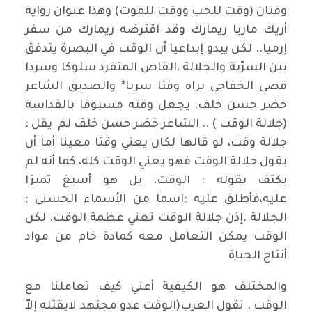
وقتان (وقت للحب ووقت للموت) وهذا عنوان رواية
أريك ماريا ريمارك وقد اقترضه ريمارك من سفر
إرميا.. لكن يبدو إبداعيا أن الوقت في البصرة يتدفق
بين السرّية والجلالة ،القاص المتفرد سلوكا وسردا
قصي الخفاجي يراه وقتا سريا* والصديق الشاعر
خضر حسن خلف، يجعل وقته مسبوقا بالقداسة
(جلالة الوقت ) .. الشاعر خضر حسن خلف لم يقل :
جلالة وقت، لو قالها لكان يعني وقتا معينا أما أن
يقول جلالة الوقت فهو يعني الوقت كله، كما أنه لم
يكتف بقوله : الوقت، بل هو أسبغ تميزا
عليه،فأطلق عليه :اسما من الأسماء الحسنى :
الجلالة .إذن جلالة الوقت تعني عظمة الوقت. لكن
الوقت يمكن التعامل معه كمادة خام من مواد
أنتاج الحياة
والمختلف هو الكيفية أعني كيف تعاملنا مع
الوقت . تقول العرب(الوقت عدو مجتهد لايقتله إلاّ