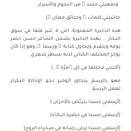
وبمعيتي حشد ٌ من النجوم والأسرار
حاشيتي كلمات ٌ وحدائق معان ٍ)
هذه الذخيرة المعنوية، التي لا تثير قلقا في سوق
التجار .. بهذه الذخيرة يشحن الشاعر حسن خضر
يومه ويتقدم ويحاول كتابة ً ورسما ً، وهو إذا كان
يوجز المختلف الكتابي لديه بسطر شعري
(أكتبني مختلفا في كل ّمرّة ٍ..)
فهو بالرسم يتجاوز الوجيز نحو الإحالة التكرار
لفعل الرسم
(أرسمني جسدا يتربّص بالأحزان )
(أرسمني جسدا في حضرة البكاء)
(أرسمني جسدا يرعى رغباته في صحراء الروح)