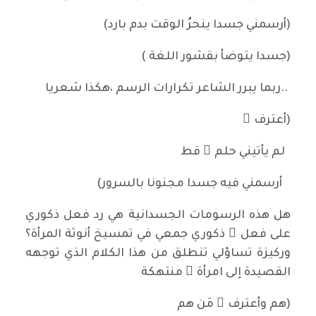
(أرسمني جسدا ينحرُ الوقت بدم بارد)
(جسدا يتوضأ بقشور اللغة )
..ربما يبرر الشاعر تكرارات الرسم ،هكذا شعريا
(أعترف ُ
لم يأتيني حلم ٌ قط
أرسمني فيه جسدا مجنونا بالسرور)
هل هذه الرسومات الجسدانية هي رد فعل ذكوري
على فعل ٍ ذكوري جمعي في تمسيخ أنوثة المرأة؟
وركيزة تساؤلي تنطلق من هذا الكلام الذي توجهه
القصيدة إلى امرأة ٍ منتهكة
(هم وأعترف ُ مَن هم