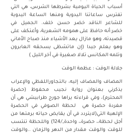
أسباب الحياة اليومية بشرطها الشرس، هي التي
تفترس ساعاتنا اليدوية ومنها الساعة اليدوية
للشاعر الناقد خضر حسن خلف. الجميل في
خضر:أنه حافظ على همومه الشعرية، وأعتكف على
قصيدته، وهو مازال يعد الأشياء منذ صباح الأماني
وهو يعلم جيدا (إن ماتشظى يسحقه العابرون
وتلمه المكانس تلالا صغيرة في آخر الليل )
جلالة الوقت : عظمة الوقت
المضاف والمضاف إليه، بالتجاوراللفظي والإعراب
يذكرني بعنوان رواية نجيب محفوظ (حضرة
المحترم)، وفي قراءته يراها جورج طرابيشي هي أن
مفردة حضرة هي لحظة الصوفي في الحضرة
الإلهية التي(لايتردد في أن يقايض حياته برمتها من
أجل لحظة،، حضرة،، واحدة,,/124) واللحظة تنتسب
للوقت والوقت مقدار من الدهر والزمان ..والوقت