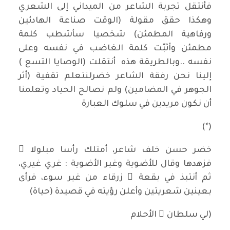
فأنتقل تجربة الشاعر من الميداني إلى الشعري
وهكذا حقق مقولة (الوقت صناعة الهادئين
ورفاهية المطمئن) شخصيا سأشطب كلمة
مطمئن وأثبّت كلمة الغاضب في نفسه وعلى
نفسه ..وبالطريقة هذه أنتقلت (الوصايا التسع )
إلينا نحن رفقة الشاعر خضرلنتعلم تقفية (أثر
الجوهر في المضامين) ولم نصالح الحياد وتعلمنا
أن نكون مريدين في سلوك العبارة
(*)
خضر حسن خلف شاعر، أمتلك رأسا مبلولا ً
فزهدها وقال للأضوية وغير الأضوية : غري غيري،
ثم أنتبذ في بقعة ٍ زرقاء من غير سوء، فرأى
بعينين شعريتين وأعلن رؤيته في قصيدة (حياة)
(لي سلطان ُ الأحلام