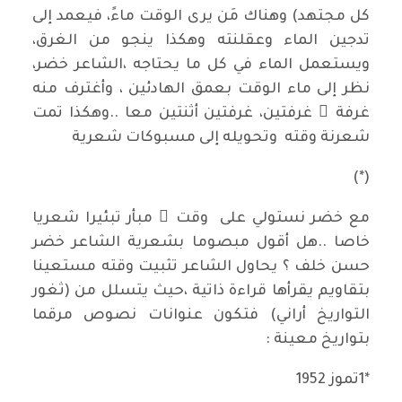
كل مجتهد) وهناك مَن يرى الوقت ماءً، فيعمد إلى
تدجين الماء وعقلنته وهكذا ينجو من الغرق،
ويستعمل الماء في كل ما يحتاجه ،الشاعر خضر،
نظر إلى ماء الوقت بعمق الهادئين ، وأغترف منه
غرفة ً غرفتين، غرفتين أثنتين معا ..وهكذا تمت
شعرنة وقته وتحويله إلى مسبوكات شعرية
(*)
مع خضر نستولي على وقت ٍ مبأر تبئيرا شعريا
خاصا ..هل أقول مبصوما بشعرية الشاعر خضر
حسن خلف ؟ يحاول الشاعر تثبيت وقته مستعينا
بتقاويم يقرأها قراءة ذاتية ،حيث يتسلل من (ثغور
التواريخ أراني) فتكون عنوانات نصوص مرقما
بتواريخ معينة :
*1تموز 1952