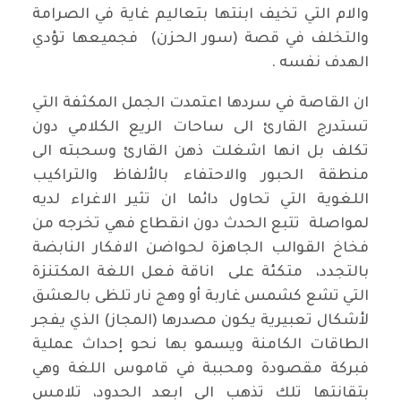
والام التي تخيف ابنتها بتعاليم غاية في الصرامة
والتخلف في قصة (سور الحزن) فجميعها تؤدي
الهدف نفسه .
ان القاصة في سردها اعتمدت الجمل المكثفة التي
تستدرج القارئ الى ساحات الريع الكلامي دون
تكلف بل انها اشغلت ذهن القارئ وسحبته الى
منطقة الحبور والاحتفاء بالألفاظ والتراكيب
اللغوية التي تحاول دائما ان تثير الاغراء لديه
لمواصلة تتبع الحدث دون انقطاع فهي تخرجه من
فخاخ القوالب الجاهزة لحواضن الافكار النابضة
بالتجدد، متكئة على اناقة فعل اللغة المكتنزة
التي تشع كشمس غاربة أو وهج نار تلظى بالعشق
لأشكال تعبيرية يكون مصدرها (المجاز) الذي يفجر
الطاقات الكامنة ويسمو بها نحو إحداث عملية
فبركة مقصودة ومحببة في قاموس اللغة وهي
بتقانتها تلك تذهب الى ابعد الحدود، تلامس