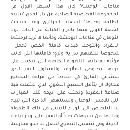
متاهات الوحشة" كان هذا السطر الاول في
المجموعة القصصية الصادرة عن دار المدى "سيدة
الظلمة وظلها" لسعاد الجزائري وقد افتتحت
القصة الاولى فيها بإقرار الكتابة عن الذات لولا
التوهان في متاهات الوحشة، وكأنها لا تريد لرحلتها
الانفراد والتوحد، فبدأت قافلة القص تحمل
شخوصا تنتقيهم بدراية وتروٍ؛ قافلتها التي كانت
مؤثثة بعاداتها اللغوية الخاصة التي تتكسر على
اتونها نصوص المألوف والمتداول الامر الذي
يستدعي القارئ كي يتباطأ في قراءة السطور
محاولا ان يتأمل النسيج اللغوي الذي اعتملت فيه
صناعة المفردة ونحتت على أديمه تلك العبارات
التي تلامس الوجدان وتستنهض الذاكرة التي تبيح
لنا التلصص الى الوراء للنبش في تلك الطفولة
وما بها من تشوهات حيناً أو القفز على اوتار براعم
الأنوثة وهي تتنفس النضوج لتصل بنا نحو ممارسة