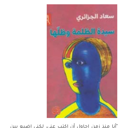
"أنا منذ زمن احاول أن اكتب عني، لكني اضيع بين