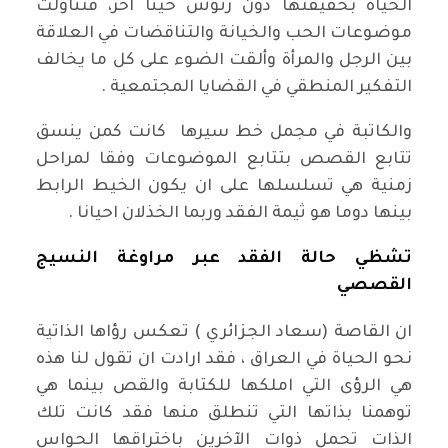
الحياة بحقيقتها دون رتوش حيناً آخر، فتناولت
موضوعات الحب والخيانة والتناقضات في العلاقة
بين الرجل والمرأة وألقت الضوء على كل ما يخالف
التفكير المنطقي في القضايا المجتمعية .
والكاتبة في مجمل خط سيرها كانت كمن ينسق
تتابع القصص بتتابع الموضوعات وفقا لمراحل
زمنية هي تسلسلها على ان يكون الخيط الرابط
بينها دوما هو ثيمة الفقد وربما الخذلان احيانا .
تشظي حالة الفقد عبر مراوغة النسيج
القصصي
ان القاصة (سعاد الجزائري ) تعكس رؤاها الذاتية
نحو الحياة في العراق ، فقد ارادت ان تقول لنا هذه
هي الرؤى التي املكها للكتابة والقص بينما هي
توهمنا بذاتها التي تنطلق منها فقد كانت تلك
الذات تحمل ذوات الآخرين باختراقها الحواس