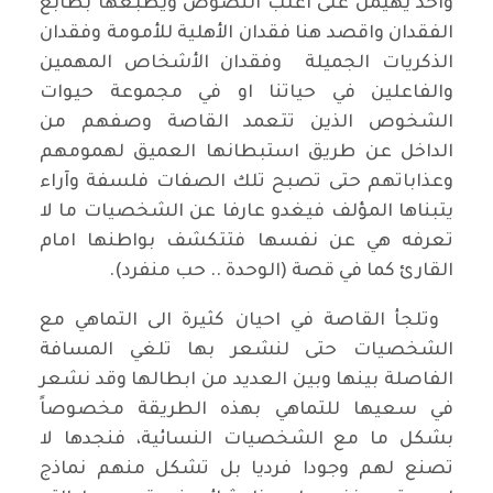
واحد يهيمن على اغلب النصوص ويطبعها بطابع
الفقدان واقصد هنا فقدان الأهلية للأمومة وفقدان
الذكريات الجميلة وفقدان الأشخاص المهمين
والفاعلين في حياتنا او في مجموعة حيوات
الشخوص الذين تتعمد القاصة وصفهم من
الداخل عن طريق استبطانها العميق لهمومهم
وعذاباتهم حتى تصبح تلك الصفات فلسفة وآراء
يتبناها المؤلف فيغدو عارفا عن الشخصيات ما لا
تعرفه هي عن نفسها فتتكشف بواطنها امام
القارئ كما في قصة (الوحدة .. حب منفرد).
وتلجأ القاصة في احيان كثيرة الى التماهي مع
الشخصيات حتى لنشعر بها تلغي المسافة
الفاصلة بينها وبين العديد من ابطالها وقد نشعر
في سعيها للتماهي بهذه الطريقة مخصوصاً
بشكل ما مع الشخصيات النسائية، فنجدها لا
تصنع لهم وجودا فرديا بل تشكل منهم نماذج