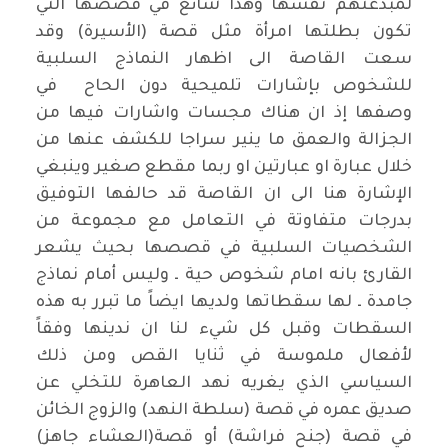
لمبدعتهم نفسها وهذا شائع في قصصها التي
تكون بطلتها امرأة مثل قصة (الأسيرة) وقد
سعت القاصة الى اظهار النماذج السلبية
للشخوص بإشارات تلميحية دون الحاح في
وصفها إذ ان هناك مجسات واشارات فيها من
الجزالة والعمق ما ينير سراجا للكشف عنها من
خلال عبارة او عبارتين او ربما مقطع صغير وينبغي
الإشارة هنا الى ان القاصة قد حالفها التوفيق
بدرجات متفاوتة في التعامل مع مجموعة من
الشخصيات السلبية في قصصها بحيث يشعر
القارئ بانه امام شخوص حية ـ وليس أمام نماذج
جامدة ـ لها سقطاتها ولديها ايضاً ما تبرر به هذه
السقطات وقبل كل شيء لنا ان ندينها وفقاً
لأفعال ملموسة في ثنايا القص ومن ذلك
السياسي الذي يغريه نهد العاهرة للتخلي عن
صديق عمره في قصة (سلطة النهد) والزوج الخائن
في قصة (جنح فراشة) أو قصة(العشاء جاهز)