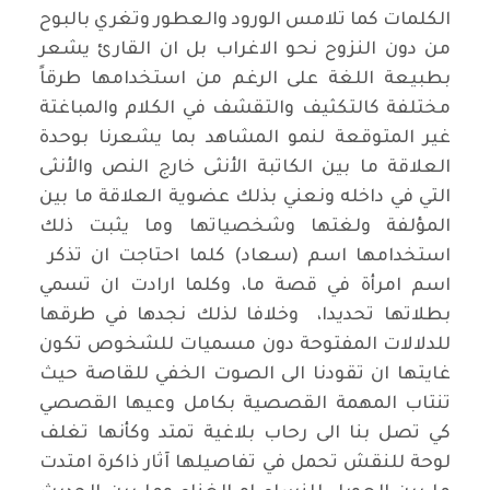
الكلمات كما تلامس الورود والعطور وتغري بالبوح
من دون النزوح نحو الاغراب بل ان القارئ يشعر
بطبيعة اللغة على الرغم من استخدامها طرقاً
مختلفة كالتكثيف والتقشف في الكلام والمباغتة
غير المتوقعة لنمو المشاهد بما يشعرنا بوحدة
العلاقة ما بين الكاتبة الأنثى خارج النص والأنثى
التي في داخله ونعني بذلك عضوية العلاقة ما بين
المؤلفة ولغتها وشخصياتها وما يثبت ذلك
استخدامها اسم (سعاد) كلما احتاجت ان تذكر
اسم امرأة في قصة ما، وكلما ارادت ان تسمي
بطلاتها تحديدا، وخلافا لذلك نجدها في طرقها
للدلالات المفتوحة دون مسميات للشخوص تكون
غايتها ان تقودنا الى الصوت الخفي للقاصة حيث
تنتاب المهمة القصصية بكامل وعيها القصصي
كي تصل بنا الى رحاب بلاغية تمتد وكأنها تغلف
لوحة للنقش تحمل في تفاصيلها آثار ذاكرة امتدت