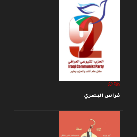
فراس البصري