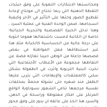
ومجانستها الابتكارات اللغوية على وفق حيثيات
اللقطة الذهنية التي ربما تحتاج الى مونتاج لإعادة
تقطيع الصور وحثها على التأثير في الآخر وكيفية
انسجامها، ضمن الوحدة الفنية في عملية السرد ،
وهنا تدخل الخبرة القصصية والتجربة الحياتية؛
خاصة ان الكاتبة لامست باشتغالها هموما انثوية
على درجة عالية من الحساسية كالخيانة مثلا هذا
غير استنطاقها فعل المواطنة في بعض
قصصها جاعلة من الوطن حبيبا تغازله فضلا عن
التقاطها مجموعة من الأعطاب الأجتماعية التي
نخرت البنية التربوية واثرت في الطفولة بشكل
سلبي كالمعتقدات والإيهامات التي يتربى عليها
الطفل منذ صغره حتى نشوئه محملاً بمخلفات
نفسية مرجعها تنامي الشعور بسوداوية الواقع
المرتكز على افكار مغلوطة وراسخة في الذهن،
والسرد هنا اتخذ على عاتقه ان يدور على وفق محور