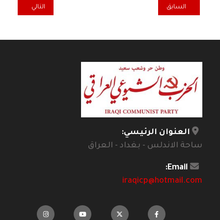
المقال السابق: هكسلي: العالم بعد 75 عاماً / كتابة / مارغريت آتوود / ترجمة أحمد فاضل
المقال التالي: وقع
السابق
التالي
العنوان الرئيسي:
ساحة الاندلس - بغداد - العراق
Email:
iraqicp@hotmail.com