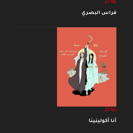
فراس البصري
أنا أكولينينا