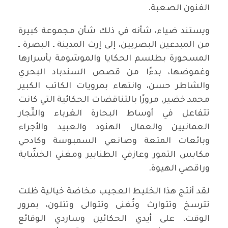
الفنون الصعبة.
ويستند ضياء، شأنه في ذلك شأن مجموعة كبيرة
من المبدعين البصريين، إلى إرث المدينة ـ البصرة ـ
المسحورة بطلسم الحكايا والموشومة بأسرارها
وغموضها، بدءًا من قصص السندباد البحري
والشاطر حسن، وانتهاء بمرويات الكاتب الكبير
محمد خضير، مرورًا بالتناقضات الحكائية التي كانت
تتفاعل في أوساط البحارة الغرباء والتّجار
العمانيين والعمال الهنود والعبيد والأجراء
وبائعات المتعة وصانعي السمبوسة وكادحي
مكابس التمور وعازفي الطنابير ومغني الخشّابة
وراقصي الهيوة.
لقد أنتج هذا الخليط العجيب مخاضة خيالية ظلت
تترسخ وتتوارث وتُغنى وتتوالى وتتلون، بمرور
الوقت، على أيدي الحكائين وساردي الوقائع