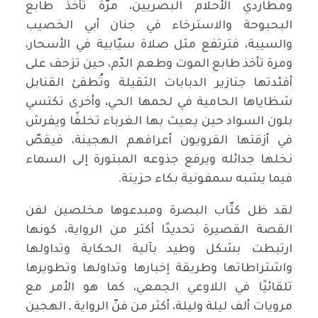
ومطاردي الأحلام البصريين، مرّة تأخذ طابع
البحبوحة والاسترخاء في جنان أبي الخصيب
والسيبة، فترتفع مثل صلاة سيّابية في الأسحار،
ومرة تأخذ طابع الموت وطعم الدّم، حين تزحف على
أفئدتها جنازير الدبابات الثقيلة وتُطفئ القنابل
شظاياها الحامية في لحمها الحي، وأخرى تكتسي
بلون السواد حين يعيث بها الغرباء تخلفًا ويفرش
في أزقتها القرويون أعرافهم الهجينة، فيقصّ
نخلها جدائله ويرفع جذوعه المبتورة إلى السماء
فيما يشبه سمفونية بكاء حزينة.
لقد ظل كتّاب البصرة ومبدعوها مخلصين لفن
القصة القصيرة تحديدًا أكثر من الرواية، كونها
ارتبطت بشكل وطيد بآلية الحكاية وتداولها
واشتراطاتها وطريقة إخبارها وتداولها وتطويرها
تلقائيًا في اللاوعي الجمعي، كما هو الأمر مع
مرويات ألف ليلة وليلة، أكثر من فنّ الرواية ـ الهجين