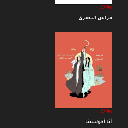
فراس البصري
أنا أكولينينا