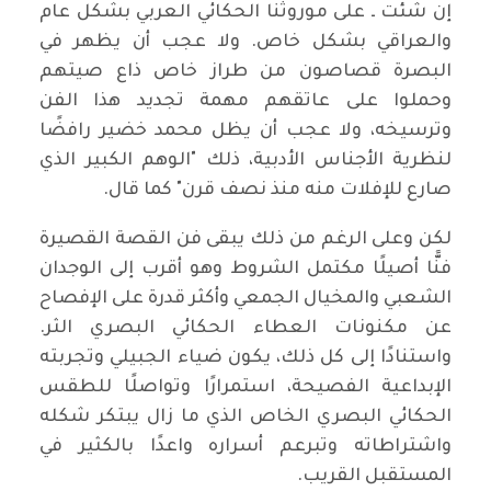
إن شئت ـ على موروثنا الحكائي العربي بشكل عام
والعراقي بشكل خاص. ولا عجب أن يظهر في
البصرة قصاصون من طراز خاص ذاع صيتهم
وحملوا على عاتقهم مهمة تجديد هذا الفن
وترسيخه، ولا عجب أن يظل محمد خضير رافضًا
لنظرية الأجناس الأدبية، ذلك "الوهم الكبير الذي
صارع للإفلات منه منذ نصف قرن" كما قال.
لكن وعلى الرغم من ذلك يبقى فن القصة القصيرة
فنًّا أصيلًا مكتمل الشروط وهو أقرب إلى الوجدان
الشعبي والمخيال الجمعي وأكثر قدرة على الإفصاح
عن مكنونات العطاء الحكائي البصري الثر.
واستنادًا إلى كل ذلك، يكون ضياء الجبيلي وتجربته
الإبداعية الفصيحة، استمرارًا وتواصلًا للطقس
الحكائي البصري الخاص الذي ما زال يبتكر شكله
واشتراطاته وتبرعم أسراره واعدًا بالكثير في
المستقبل القريب.