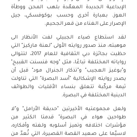
الإبداعية الجديدة المعمّدة بلهب المحن ووطأة
العوز. بعبارة أخرى وحسب بوكوفسكي، جيل
الإصرار على الغناء من قعر الجحيم.
لقد استطاع ضياء الجبيلي لفت الأنظار الى
موهبته، منذ صدور روايته الأولى "لعنة ماركيز" التي
حظيت بجائزة دبي الثقافية للعام 2017، لتتوالى
رواياته المختلفة تباعًا، مثل "وجه فنسنت القبيح"
و"بوغيز العجيب" و"تذكار الجنرال مود" قبل أن
يصدر روايته الإشكالية "أسد البصرة" التي تناولت
ثيمة مركّبة تتعلق بنساء الأقليات والطوائف
الدينية المختلفة في البصرة.
ولعل مجموعتيه الأخيرتين "حديقة الأرامل" و"لا
طواحين هواء في البصرة" قدمتا الكثير من
مؤشرات اختلافه وتميز أسلوبه ولغته وأفكاره،
لاسيّما على صعيد القصة القصيرة، التي تُعدّ من