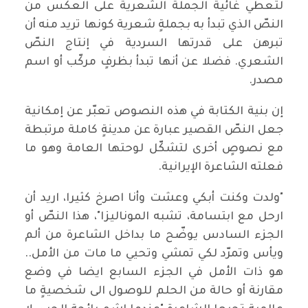
لتعطي غائية الجملة الشعرية على العكس من
النصّ الذي تبدأ به بجملةٍ شعرية كونها تريد منه أن
تبرهن على قدرتها السردية في إنتاج النصّ
الشعري. فضلا عن أنها تبدأ بظرفٍ مركّب أو اسم
مصدر.
إن بنية الكتابة في هذه النصوص تعبّر عن إمكانية
جعل النصّ القصير عبارة عن مدينةٍ كاملة مرتبطة
مع نصوصٍ أخرى لتشكّل لوحتها العامة وهو ما
فعلته الشاعرة الإيرانية.
"ولدت وكنت أبكي وعشت وأنا اصرخ كثيرا، اريد أن
ارحل مع ابتسامة، تشبه الموناليزا"، هذا النصّ أو
الجزء السادس يوضّح ما بداخل الشاعرة من ألم
ويأس وتمرّد لكي تمشي وتحيي ما مات من الأمل..
هو ذات الأمل في الجزء السابع ايضا في وضع
مقارنة أو حالة من الحلم للوصول الى شخصيةٍ ما