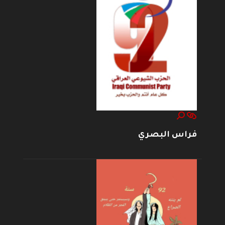
فراس البصري