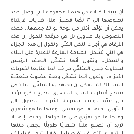
أن بنية الكتابة في هذه المجموعة التي وصل عدد
نصوصها الى 71 نصّا قصيرًا مثل ضربات فرشاة
يمكن أن تؤلّف أكثر من لوحة لو تمّ جمعها.. فهذه
النصوص بلا عناوين بل هي مرقّمة لتقول إن هذه
الأرقام هي أجزاء النصّ الكلّي، وتقول إن هذه الأجزاء
هي التي تشّكل العلامة الفارقة للقدرة على البناء
والشكل.. وتقول أنها تشكّل الهدف الرئيس
لمحاولة جعل المتلقّي مراقبا لها متابعا لضربات
الأجزاء.. وتقول أنها تشكّل وحدة عضوية متعدّدة
المسالك لما يمكن ان يجتهد به المتلقّي.. لذا فهي
تنتهج أسلوب السرد الشعري لطرح فكرةٍ تؤخذ
من عدّة جوانب مفتوحة الأبواب للدخول الى
التأويل.. منها ما هو نفسي ومنها ما هو شعري
ومنها ما هو تمرّدي على ما حولها.. ومنها إنها لا
تريد أن تصنع متنًا شعريًا طويلًا يجعل متنها
الشعري تائها في تفاصيل اللغة الشعرية بل لكي