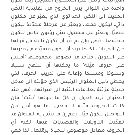
الايرانيات، ولكن على المستوى التدويني ربما تكون
واحدة من اللواتي يردن الخروج من تقليدية النصّ
الحديث الى النصّ الحداثوي الذي يعبّر عن مكنونٍ
ذاتي، ليكون جمعا، ويعبّر عن مرحلة محدّدة ليكون
عصرًا، ويعبّر عن محمولٍ بيئي رؤيوي خاص ليكون
مجتمعا.. فهي وإن لم ترد أن تكون نائبة في قولها
عن الأخريات، لكنها تريد أن تكون متفرّدة في قدرتها
على التدوين.. فتأخذ من نصوص مجموعتها "أمشي
على حروف ميّتة" ما يمكنها أن تنتهج سبيلا
وسلوكا ومسلكا وإعانة على تدريب الحرف، لكي
يعطي دليل العنوان الرئيس الذي حوّلته الى مدخل
مدينةٍ مزيّنة بعلامات التنبه الى ميراثها.. فهي منذ
العنوان تريد القول إن كلّ ما حولها "ميّت" فإن
كانت الحروف ميّتة لا معنى لما هو أدنى من
التواصل ليكون حيًا.. رغم إن ما يشي به العنوان قد
تعدّدت التأويلات والقصديات فيها، لكنه أي
الحروف معادل موضوعي للحياة برمّتها.. لذا فهي