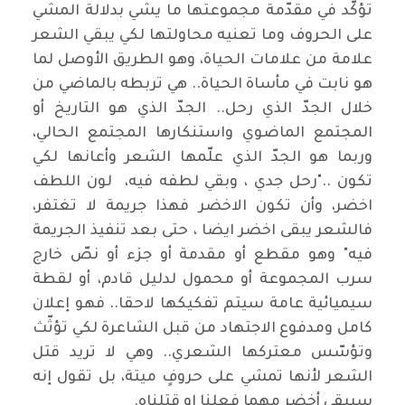
تؤكّد في مقدّمة مجموعتها ما يشي بدلالة المشي
على الحروف وما تعنيه محاولتها لكي يبقي الشعر
علامة من علامات الحياة، وهو الطريق الأوصل لما
هو نابت في مأساة الحياة.. هي تربطه بالماضي من
خلال الجدّ الذي رحل.. الجدّ الذي هو التاريخ أو
المجتمع الماضوي واستنكارها المجتمع الحالي،
وربما هو الجدّ الذي علّمها الشعر وأعانها لكي
تكون .."رحل جدي ، وبقي لطفه فيه، لون اللطف
اخضر، وأن تكون الاخضر فهذا جريمة لا تغتفر،
فالشعر يبقى اخضر ايضا ، حتى بعد تنفيذ الجريمة
فيه" وهو مقطع أو مقدمة أو جزء أو نصّ خارج
سرب المجموعة أو محمول لدليل قادم، أو لقطة
سيميائية عامة سيتم تفكيكها لاحقا.. فهو إعلان
كامل ومدفوع الاجتهاد من قبل الشاعرة لكي تؤثّث
وتؤسّس معتركها الشعري.. وهي لا تريد قتل
الشعر لأنها تمشي على حروفٍ ميتة، بل تقول إنه
سيبقى أخضر مهما فعلنا او قتلناه.