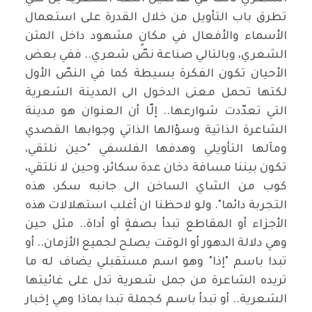
تطرق باب التأويل من خلال القدرة على استعمال
الأسماء والأفعال في مكانٍ مشهود داخل المتن
الشعري، وبالتالي صناعة نصّ شعري.. ففي بعض
الأحيان تكون الفكرة بسيطة كما في النصّ الأول
لكتها تحمل معنى الدخول الى المدينة الشعرية
التي تعدّدت شوارعها.. إلّا أن العنوان هو مدينة
الشاعرة الذاتية وسؤالها الذاتي وجوابها القصدي
ومآلها التأويلي وهدفها الفلسفي "حين نلتقي،
تكون بيننا مسافة دخان عدة سكائر، وحين لا نلتقي،
كوب من الشاي الساخن الى جانبه سكر، هذه
التجربة دائما". ولو لاحظنا ان أغلب استهلالات هذه
الأجزاء أو المقاطع تبدأ بصفةٍ أو أداة.. مثل حين
وهي دلالة الدهور أو الوقت يصلح لجميع الأزمان.. أو
تبدا باسم "إذا" وهو اسم مستقبلي يضاف له ما
تريده الشاعرة من جمل شعرية تدل على غائيتها
الشعرية.. أو تبدأ باسم كجملة تبدا بماذا وهي إخبار