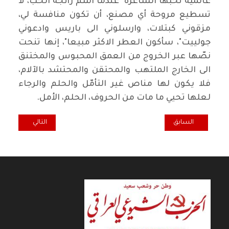
عالمية تحبها الشاعرة "عندما اشم رائجة الحب، لا
تسطيع مروحة أي مصنع، أن تكون منافسة لي،
مزقوني كبتلات، وارسلوني الى باريس وادعوني
جولييت"، سأكون العطر الاكثر مبيعا"، إنها تنحت
نصّها عبر الخروج من العمق المحبوس والمختنق
الى الخارج الملتهب والمحتقن والمحتشد بالآلام،
فلا يكون لها مناص غير التأمّل والحلم والرجاء
لعلها تحيي ما مات من الحروف، الحلم، الأمل.
المقال السابق: أليس في بلاد العجائب / سمهر أوس
المقال التالي: القن
السابق
التالي