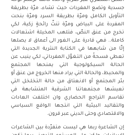
النص الشعري عبر ضربةٍ واحدة كأنها ترسم لوحةً
جسدية وتضع المفردات حيث تشاء، مرّة بطريقة
التأويل الكامل ومرّة بطريقة السرد ومرّة بنحت
المفردة على البياض ومرّة تنثّ رائحةٍ زكية، لكي
تخرج من عنق النصّ، فتلهب المخيلة اشتعالات
كاملة.. فهي قادرة على الغور الى أعماق لا يصلها
إلّا من شابهها في الكتابة النثرية الجديدة التي
تعطي فسحةً من التغوّل المفرداتي، لكي ينيب عن
الحالة السيكولوجية التي يمنحها المجتمع
والمحيط، والحالة التي يراد منها الخروج من عنق أو
بئر المجتمع أو الانعتاق من حالة التخلخل التي
تعيشها مجتمعاتنا الشرقية المتشابهة في
تقاسم التراجع الحضاري وان اختلفت العادات
والتقاليد البيئية التي انتجها الواقع السياسي
والاقتصادي وحتى الديني عبر قرون.
إن الشاعرة ربما هي ليست متفرّدة بين الشاعرات