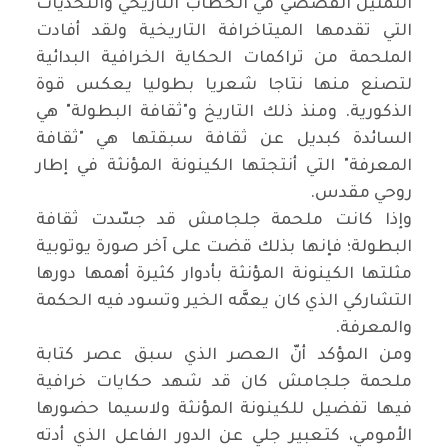
التمثيل القصصي في الخطاب التاريخي والتحديات
التي تقدمها الميتاخرافة التاريخية ولقد أفادت
الملحمة من تراكمات الحكاية الخرافية البدائية
لتصنع منها نتاجا شعريا بطوليا يعكس قوة
الذكورية. ومنذ ذلك التاريخ و"ثقافة البطولة" هي
السائدة كبديل عن ثقافة سبقتها هي "ثقافة
المعرفة" التي أنتجتها الكينونة المؤنثة في إطار
روحي مقدس
.
وإذا كانت ملحمة جلجامش قد جسّدت ثقافة
البطولة؛ فإنها بذلك قضت على آخر صورة يوتوبية
مثلتها الكينونة المؤنثة بأدوار كثيرة أهمها دورها
التشاركي الذي كان يعمَّه الخير وتسود فيه الحكمة
والمعرفة
.
ومن المؤكد أنّ العصر الذي سبق عصر كتابة
ملحمة جلجامش كان قد شهد حكايات خرافية
فيها تفضيل للكينونة المؤنثة ولاسيما حضورها
الأمومي، كتعبير جلي عن الدور الفاعل الذي أدته