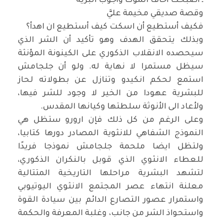
ـ أصبحت أخاف الموت وأجوب البرية
وقصة صديقي مخيمة عليَّ
فكيف أستطيع أن اسكت كيف أستطيع ان اهدأ؟
وبذلك يتحقق الهدف وهو تأكيد أن الشر الذي
سيحصده الانقلاب الذكوري على الكينونة المؤنثة
سيظل مستمرا لا نهاية له. ولو أن جلجامش
استمع لحكم انكيدو وتنازل عن بطولاته لحاز
للبشرية عهودا من الخير لا وجود للشر فيها،
ولأعاد الى الأنوثة سلطتها وكيانها المقدس
.
وعلى الرغم من كل ذلك فإن ارورو ستظل هي
النموذج الشفاهي للانثوية المصادر دورها كتابيا،
ولتظل ايضا ملحمة جلجامش نموذجا فريدًا
للعطاء الانثوي الذي قوبل بالنكران الذكوري،
لتشهد البشرية مراحلها التاريخية المتتالية
معلنة انتهاء عصر المجتمع الانثوي اليوتيوبي
واستمرار عصور التصارع الدائم بين سيادة القوة
واستحواذ الشر من جانب، وغلبة المعرفة والحكمة