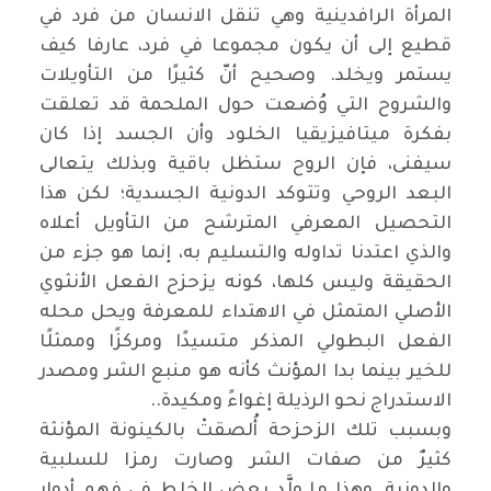
المرأة الرافدينية وهي تنقل الانسان من فرد في
قطيع إلى أن يكون مجموعا في فرد، عارفا كيف
يستمر ويخلد. وصحيح أنّ كثيرًا من التأويلات
والشروح التي وُضعت حول الملحمة قد تعلقت
بفكرة ميتافيزيقيا الخلود وأن الجسد إذا كان
سيفنى، فإن الروح ستظل باقية وبذلك يتعالى
البعد الروحي وتتوكد الدونية الجسدية؛ لكن هذا
التحصيل المعرفي المترشح من التأويل أعلاه
والذي اعتدنا تداوله والتسليم به، إنما هو جزء من
الحقيقة وليس كلها، كونه يزحزح الفعل الأنثوي
الأصلي المتمثل في الاهتداء للمعرفة ويحل محله
الفعل البطولي المذكر متسيدًا ومركزًا وممثلًا
للخير بينما بدا المؤنث كأنه هو منبع الشر ومصدر
الاستدراج نحو الرذيلة إغواءً ومكيدة
..
وبسبب تلك الزحزحة أُلصقتْ بالكينونة المؤنثة
كثيرٌ من صفات الشر وصارت رمزا للسلبية