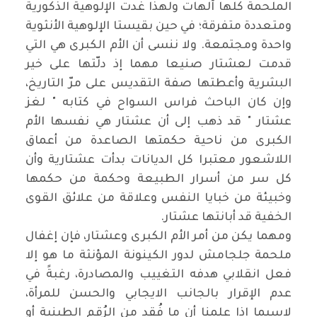
الملحمة كلها آلهات ولهذا غدت الإلوهية الذكورية
ومتعددة متفرقة؛ في حين بقيستا الإلوهية الأنثوية
واحدة ومجتمعة. ولا ننسى أن الأم الكبرى هي التي
قدمت لعشتار صنيعا مهما إذ دلّتها على خير
البشرية وأعطتها صفة التقديس على مرّ التاريخ،
وإن كان الباحث فراس السواح في كتابه " لغز
عشتار " قد ذهب إلى أن عشتار هي نفسها الأم
الكبرى من ناحية حكمتها الصاعدة من أعماق
اللاشعور معتبرا كل الديانات بدأت عشتارية وأن
كل سر من أسرار الطبيعة وحكمة من حكمها
وخبيئة من خبايا النفس وعلاقة من علائق القوى
الخفية قد أبانتها عشتار
.
ومهما يكن من أمر الأم الكبرى وعشتار، فإن إغفال
ملحمة جلجامش لدور الكينونة المؤنثة ما هو إلا
فعل انقلابي هدفه التغييب والمصادرة، رغبةً في
عدم الإقرار بالجانب الايجابي والحسن للمرأة،
لاسيما إذا علمنا أن ما فُقد من الرُقم الطينية أو