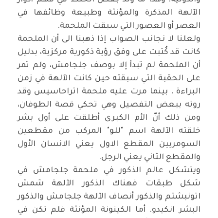
والدونية. وهذا ما ولَّد بعض الخلط في فهم أدوار
الآلهة المذكرة والمؤنثة وطبيعة وظائفها في
العصر أو العصور التي سبقت الملحمة
.
ولعلنا لا نجانب الصواب إذا ذهبنا الى أن الملحمة
كانت قد كُتبت على وفق رؤية ذكورية مركزية، بدليل
أن الملحمة لم تبدأ إلا بوصف جلجامش، ولم تمر
على الحقبة التي سبقته حين كانت الآلهة في زمن
البراءة ، بينما مرت عليه ملحمة اتراحاسيس وقد
روته ببعض التفصيل وهي تحكي قصة الطوفان،
ومن ذلك أنّ الأم الكبرى أطلقت على أول بشر
خلقته الآلهة اسم "للو" المركب من مقطعين
السومريين المقطع الاول يعني الانسان الأول
والمقطع الثاني يعني الرجل
.
ويتشكل عالم الذكور في ملحمة جلجامش في
شكل طبقات فهناك الذكور الآلهة شمش
اتونبشتم والذكور أنصاف الآلهة جلجامش والذكور
البشر انكيدو. أما الكينونة المؤنثة فلم تكن في