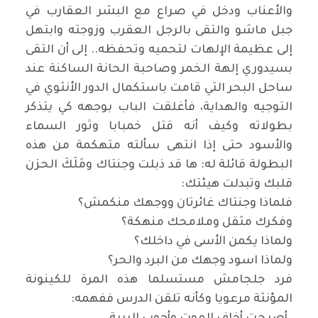
والأعناب ودخل في صراع مع البشر العقارب في
جبل ماشو والتقى بالرجل العقرب وزوجته وابتهل
إلى عظيمة الإلهات لتحميه وتحفظه.. إلى أن التقى
بسيدوري إلهة الخمر وصاحبة الحانة الساكنة عند
ساحل البحر التي قامت باستكمال الدور الأنثوي في
التوجيه والهداية، فأغلقت الباب بوجهه كي يتذكر
بطولاته وكيف أنه قتل خمبابا وثور السماء
والأسود حتى إذا انتهى سألته متهكمة من هذه
البطولة قائلة له: ها قد ذبلت وجنتاك ومَلَكَ الحزن
قلبك وتبدلت هيئتك
:
فلماذا وجنتاك غائرتان ووجهك منكمش؟
وفكرك مثقل وملامحك منهكة؟
ولماذا يكمن الأسى في داخلك؟
ولماذا اسود وجهك من البرد والحر؟
فرد جلجامش مستسلما هذه المرة للكينونة
المؤنثة مرعويا وكأنه تلقن الدرس ففهمه
: