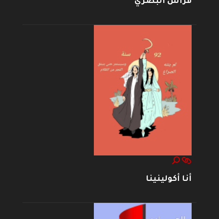
فراس البصري
أنا أكولينينا