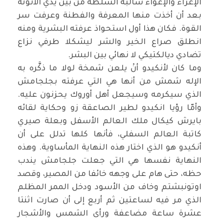
الإغراء والإغواء سالبة السلطة من بين يدي الأنوثة
بعد أن أخذت منها المعرفة والفطنة وعرفت سر
القوة. فكان هذا أول استحواذ عرفته البشرية ومنه
انطلق صراع الخير والشر ليشكلا طرفي نزاع
تضادي ديالكتيكي لا نهائي بين البشر
.
وما كان لأنكيدو أنْ يلعن شمخة لولا ما ذكَّره به
الإله شمش من أنها هي التي عرفته بجلجامش
الذي سيكرمه وسيجعل أهل أوروك يحزنون عليه.
وأمّا رؤيا انكيدو لطير الصاعقة زو وحكاية لقائه
بايرش كيكال ملك العالم الأسفل وبعلة صيري
كاتبة العالم السفلي، فأنها كلها تدلل على أن
أنكيدو هو الذي اختار هذه النهاية المأساوية. وهذه
النهاية نفسها هي التي جعلت جلجامش يندب
حظه، حتى هام على وجهه خائفا من المصير، وقصد
اوتونبشتم وخاف من الأسود ودخل الممر المظلم
الذي مر فيه لساعتين ثم أربع إلى أن صارت اثنتا
عشرة ساعة مضاعفة ورأى الشمس والأشجار