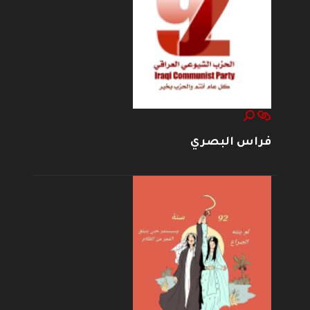
فراس البصري