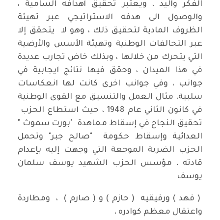
الفكر واليد ، ويعتبر تحقيق أهدافه السامية ،
والوصول الى هدفه الاستراتيجي عبر تهيئة
الظروف المادية لتحقيق ذلك ، وهو لا يتحقق إلا
عبر التحالفات الوطنية وتهيئة الأسس والأرضية
التي يتحرك من خلالها ، وبذلك خاض تجارب عديدة
في هذا الميدان ، وحقق فيها نتائج ايجابية في
جوانب ، وفي جوانب اخرى كانت لها انعكاسات
سلبية، مثال العمل والتنسيق مع القوى الوطنية
في كانون الثاني عام 1948 ، حيث استطاع الحزب
تحقيق النجاح في إسقاط معاهدة "بورت سموث "
العدائية وإسقاط حكومة "صالح جبر" وتحمل
الحزب الضربة الموجعة التي وجهت إليه بإعدام
قادته ، مؤسس الحزب الشهيد يوسف سلمان
يوسف
( فهد ) ورفيقيه ( حازم ) و ( صارم ) ، ومطاردة
واعتقال معظم كوادره ،