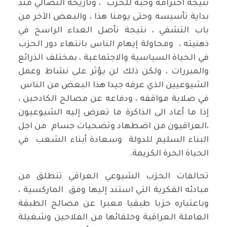
نتيجة احترامه وحبه للحزب ، وتاريخه النضالي منذ
بداية تأسيسه وحتى يومنا هذا ، والبعض الآخر من
باب التشفي ، نتيجة تأصل العداء الراسخ في
ذهنيته ، ومحاولة إيهام الناس بانتهاء دور الحزب
في الحياة السياسية والاجتماعية ، بمختلف الذرائع
والمبررات ، ولكن ذلك لن يؤثر على نشاط وعمل
الشيوعيين الذي عرفه جيدا هذا البعض من الناس
في صلابة مواقفه ، ودفاعه عن مصالح الكادحين ،
إذا ما أعاد الى الذاكرة ما تعرض إليه الشيوعيون
،العراقيون من اضطهاد وتضحيات جسام من اجل
البناء السليم للدولة وسعادة أبناء الشعب في
الحياة الحرة الكريمة.
تحالفات الحزب الشيوعي العراقي تنطلق من
مبادئه الفكرية التي استند إليها وفق الماركسية ،
وباعتباره حزبا طبقيا معبرا عن مصالح الطبقة
العاملة العراقية وحلفائها من الفلاحين وشغيلة