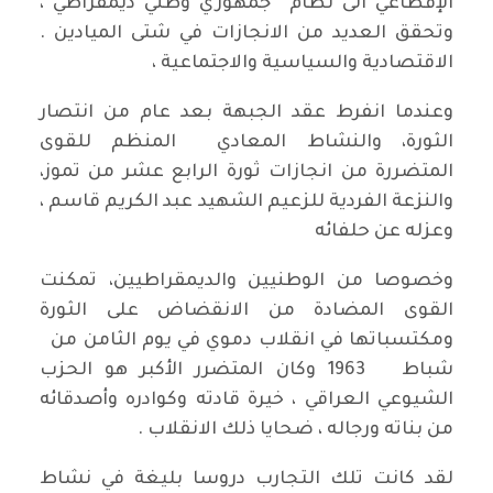
الإقطاعي الى نظام جمهوري وطني ديمقراطي ،
وتحقق العديد من الانجازات في شتى الميادين .
الاقتصادية والسياسية والاجتماعية ،
وعندما انفرط عقد الجبهة بعد عام من انتصار
الثورة، والنشاط المعادي المنظم للقوى
المتضررة من انجازات ثورة الرابع عشر من تموز،
والنزعة الفردية للزعيم الشهيد عبد الكريم قاسم ،
وعزله عن حلفائه
وخصوصا من الوطنيين والديمقراطيين، تمكنت
القوى المضادة من الانقضاض على الثورة
ومكتسباتها في انقلاب دموي في يوم الثامن من
شباط 1963 وكان المتضرر الأكبر هو الحزب
الشيوعي العراقي ، خيرة قادته وكوادره وأصدقائه
من بناته ورجاله ، ضحايا ذلك الانقلاب .
لقد كانت تلك التجارب دروسا بليغة في نشاط