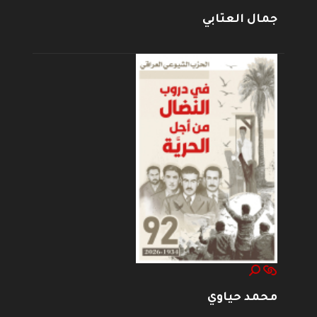
جمال العتابي
محمد حياوي