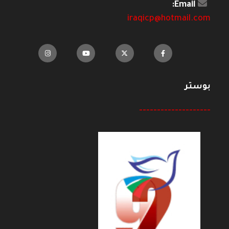
Email:
iraqicp@hotmail.com
بوستر
--------------------