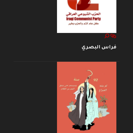
فراس البصري