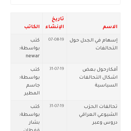
تاريخ
الاسم
الإنشاء
الكاتب
07-08-19
إسهام في الجدل حول
كتب
التحالفات
بواسطة:
newar
31-07-19
أفكارحول بعض
كتب
اشكال التحالفات
بواسطة:
السياسية
جاسم
المطير
31-07-19
تحالفات الحزب
كتب
الشيوعي العراقي
بواسطة:
دروس وعبر
بشار
قفطان