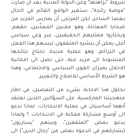
شروط "نزاهتها" وعن الدولة المدنية بعد أن صارت
"موضة رائجة"، ستغير الواقع القائم في الحال
بعصا الساحر، لكن المرتجى أن يمارس المزيد من
ضحايا المعاناة، وهو ملايين المعذّبين، حقهم،
ويختاروا ممثليهم الحقيقيين، عبر وعي سياسي
أعلى يمكن أن ينشره المثقفون، ليسهم هذا الفعل
في التراكم، وهو عملية مديدة، تحتاج نتائجها
المنشودة الى مزيد منه، حتى نصل الى امكانية
الاخلال بميزان القوى السياسي والاجتماعي، وهذا
هو الشرط الأساسي للاصلاح والتغيير.
نحاول هنا الاجابة، بشيء من التفصيل، في اطار
منهجيتنا الماركسية، على السؤالين اللذين نعتقد
أنهما أساسيان في عملية الانتخابات: لماذا ندعو
الى أوسع مشاركة ممكنة في الانتخابات ؟ ولماذا
يدعو بعض "المثقفين"، وبينهم "يساريون"
(يشاركهم في الدعوة بعض من "رجال الدين") الى