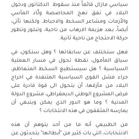
سياسي مازال قائماً منذ سقوط الدكتاتور، ودخول
البلاد في نفق نهج المحاصصة ولّاد المآسي
والأزمات ومشاعر السخط والاحباط. ولكنها تأتي،
أيضاً، بعد هزيمة الارهاب من ناحية، وتبلور وتطور
حركة الاحتجاج من ناحية ثانية.
فهل ستختلف عن سابقاتها ؟ وهل ستكون، في
سياق المأمول، نقطة تحول في مسار العملية
السياسية ؟ هل سيستطيع السخط المتعاظم،
جراء فشل القوى السياسية المتنفذة في اخراج
البلاد من مأزقها، أن يتحول الى قوة قادرة على
فرض المشروع الوطني الديمقراطي، مشروع الدولة
المدنية ؟ وما هو الدور الذي يمكن وينبغي أن
يمارسه المثقفون في هذه الانتخابات ؟
من الطبيعي أنه ما من أحد يتوهم أن هذه
الانتخابات، التي بات كثير من "أبطالها" يتحدثون عن