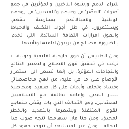
شراء الذمم ورشوة الناخبين والمؤثرين في جمع
أصوات "القصّر" في وعيهم و"المتدنين" في روحهم
الوطنية ولامبالاتهم بممارسة حقهم.
ويستثمرون، في ظل أجواء التخلف والاحباط
والعوز، افرازات الثقافة السائدة، التي تخدم،
بالضرورة، مصالح من يريدون ادامتها وتأبيدها.
ومن الطبيعي أن قوى خارجية، اقليمية ودولية، لا
ترغب في تحقيق قوى الاصلاح والتغيير النتائج
والنجاحات المؤثرة، بل إنها تسعى الى استمرار
الأوضاع على ما هي عليه، من نهج محاصصاتي
وفساد وتخلف وأزمات على كل صعيد، ومحاصرة
للتيار المدني وإعاقة تحالفه مع الاسلاميين
المعتدلين، وهو التحالف الذي بات يقض مضاجع
القوى المتنفذة ويشعرها بالتهديد والخطر
المحدق. ومن هنا فان سهامها تتجه صوب هذا
التحالف. ومن غير المستبعد أن تتوحد جهود كل