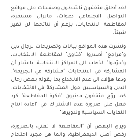
لقد أطلق مثقفون ناشطون وصفحات على مواقع
التواصل الاجتماعي دعوات، ماتزال مستمرة،
لمقاطعة الانتخابات، بزعم أن نتائجها لن تغير
شيئاً.
ونشرت هذه المواقع بيانات وتصريحات لرجال دين
و"مراجع" أصدروا "فتاوى" لمقاطعة الانتخابات،
و"حرّموا" الذهاب الى المراكز الانتخابية، باعتبار أن
المشاركة في الانتخابات "مشاركة في الجريمة".
ودعا هؤلاء الى عدم الانخداع بما يقوله بعض رجال
الدين والسياسيين حول المشاركة في الانتخابات.
كما روّج مثقفون مدنيون "فكرة المقاطعة" كرد
فعل على ضرورة عدم الاشتراك في "اعادة انتاج
النفايات السياسية وتدويرها".
ويرى البعض أن "المقاطعة لا تعني، بالضرورة،
رفض أصل الديمقراطية، وانما هي مجرد احتجاج