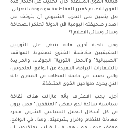
هيمنة القوى المتنفذة، فان الحديث عن احتكار هذه
القوى للاعلام كمبرر للمقاطعة هو موقف انعزالي.
هل يتعين على الحزب الشيوعي أن يتوقف عن
اصدار صحيفته اليومية لأن الدولة تحتكر الصحافة
وسائر وسائل الاعلام !؟
ومن ناحية أخرى فانه ينبغي على الثوريين
الحقيقيين مكافحة الخنوع لضغوط المواقف
"الصبيانية" و"الجمل الثورية" الجوفاء، والمزايدة
بالشعارات البراقة، البعيدة عن الواقع الملموس،
والتي تصب، في خاتمة المطاف في المجرى ذاته
الذي يحرك طواحين القوى المتنفذة.
أجل، يجب الاعتراف بأنه مازالت هناك ثقافة
سياسية سائدة لدى بعض "المثقفين" ممن يرون
في كل أشكال العمل السياسي الشرعي مجرد
مهادنة للنظام واقرار بشرعيته. وهذا، في الواقع،
موقف عدمي ممن هم، في الغالب، يفتقرون الى