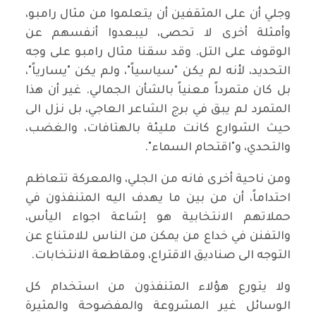
وجلي أن على المثقفين أن يتعلموا من مثال رامبو،
وأمثلة أخرى لا تحصى، ليبعدوا أنفسهم عن
الوقوف على التل. وقد سقنا مثال رامبو على وجه
التحديد، لأنه لم يكن "سياسياً"، ولم يكن "يسارياً"،
بل كان متمرداً معنياً بالشأن الجمالي. غير أن هذا
المتمرد لم يبق في برج الشاعر العاجي، بل نزل الى
حيث الشوارع كانت مليئة بالهتافات، والغضب،
والتحدي، و"اقتحام السماء".
ومن ناحية أخرى فانه من الجلي، والمعركة تتعاظم
احتداماً، أن من بين ما يهدف اليه المتنفذون في
حملاتهم الانتخابية هو إشاعة اجواء اليأس،
والتفنن في خداع من يمكن من الناس للامتناع عن
التوجه الى صناديق الاقتراع، ومقاطعة الانتخابات.
ولا يتورع هؤلاء المتنفذون من استخدام كل
الوسائل غير المشروعة والمفضوحة والمثيرة