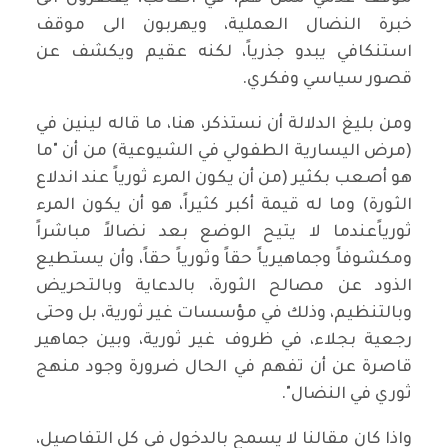
خبرة النضال العملية، ويهربون الى موقف
استنكافي يبدو جذرياً، لكنه عقيم ويكشف عن
قصور سياسي وفكري.
ومن بليغ الدلالة أن نستذكر، هنا، ما قاله لينين في
(مرض اليسارية الطفولي في الشيوعية) من أن "ما
هو أصعب بكثير (من أن يكون المرء ثورياً عند اندلاع
الثورة) وما له قيمة أكبر كثيراً، هو أن يكون المرء
ثورياًعندما لا يتيح الوضع بعد نضالاً مباشراً
ومكشوفاً وجماهيرياً حقاً وثورياً حقاً، وأن يستطيع
الذود عن مصالح الثورة، بالدعاية وبالتحريض
وبالتنظيم، وذلك في مؤسسات غير ثورية، بل وحتى
رجعية بجلاء، في ظروف غير ثورية، وبين جماهير
قاصرة عن أن تفهم في الحال ضرورة وجود منهج
ثوري في النضال".
واذا كان مقالنا لا يسمح بالدخول في كل التفاصيل،