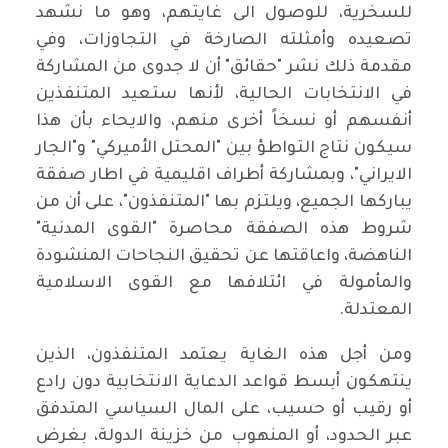
للسخرية، للوصول الى غايتهم، وهو ما نشهد
تصعيده وأمثلته الصارخة في التجاوزات، وفي
مقدمة ذلك نشر "حقائق" أن لا جدوى من المشاركة
في الانتخابات الحالية، لأنها ستعيد المتنفذين
أنفسهم أو نسخاً أخرى منهم، والايحاء بأن هذا
سيكون نتاج التواطؤ بين "المحتل الأميركي" و"الجار
الايراني"، وبمشاركة أطراف اقليمية في اطار صفقة
يباركها الجميع، ويلتزم بها "المتنفذون"، على أن من
شروط هذه الصفقة محاصرة "القوى المدنية"
الناهضة، واعاقتها عن تحقيق النجاحات المنشودة
والمأمولة في ائتلافها مع القوى الاسلامية
المعتدلة.
ومن أجل هذه الغاية يعتمد المتنفذون، الذين
ينتهكون أبسط قواعد الدعاية الانتخابية دون رادع
أو رقيب أو حسيب، على المال السياسي المتدفق
عبر الحدود، أو المنهوب من خزينة الدولة، بغرض