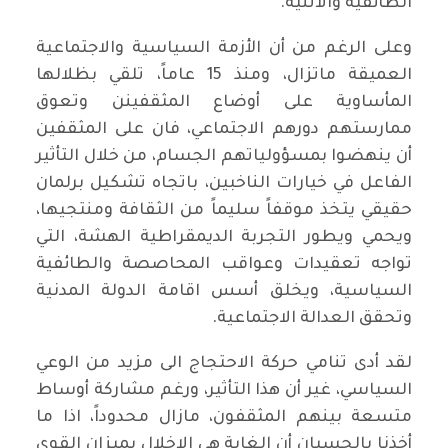
الطائفية والاثنية.
وعلى الرغم من أن الأزمة السياسية والاجتماعية
العميقة ماتزال، ومنذ 15 عاماً، تلقي بظلالها
المأساوية على أوضاع المثقفينن وتعوق
ممارستهم دورهم الاجتماعي، فان على المثقفين
أن ينهضوا بمسؤولياتهم الجسام، من خلال التأثير
الفاعل في خيارات الناخبين، باتجاه تشكيل برلمان
حقيقي يتخذ موقفاً سليماً من الثقافة ومنتجيها،
ويحمي ويطور التجربة الديمقراطية الهشة، التي
تواجه تعقيدات وعواقب المحاصصة والطائفية
السياسية، ويخلق أسس اقامة الدولة المدنية
وتحقق العدالة الاجتماعية.
لقد أدى تنامي حركة الاحتجاج الى مزيد من الوعي
السياسي، غير أن هذا التأثير، ورغم مشاركة أوساط
متسعة بينهم المثقفون، مازال محدوداً، اذا ما
أخذنا بالحسبان أن الغاية هي الاخلال بميزان القوى