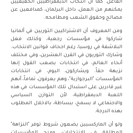
الفاعل. كما أن انتخاب الديمقراطيين الحقيقيين
يمكنهم من العمل، داخل البرلمان، كمدافعين عن
مصالح وحقوق الشعب ومطامحه.
ومن المعروف أن الاشتراكيين الثوريين في ألمانيا
شاركوا في مؤسسات رجعية، وكذلك فعل
البلاشفة في روسيا، رغم اجحاف قوانين الانتخاب.
وشارك الثوريون في القرن العشرين، وفي مختلف
أنحاء العالم، في انتخابات يصعب القول إنها
نزيهة حقاً. ويشاركون، اليوم، في انتخابات
المؤسسات "البرجوازية"، وهم يعرفون، تماماً، أنهم
غير قادرين على استبدال تلك المؤسسات في هذه
اللعبة الديمقراطية، لأن التوازن السياسي
والاجتماعي لا يسمح، ببساطة، بالاخلال المطلوب
بهذه الدرجة.
ولو أن الماركسيين يضعون شروط توفر "النزاهة"
المطلقة في الانتخابات، ومنح المؤسسات