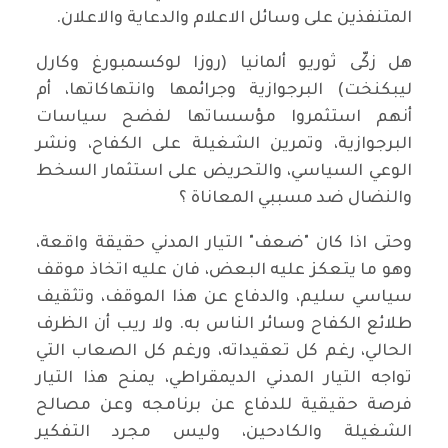
المتنفذين على وسائل الاعلام والدعاية والاعلان.
هل زكّى ثوريو ألمانيا (روزا لوكسمبورغ وكارل
ليبكنخت) البرجوازية وجرائمها وانتهاكاتها، أم
أنهم استثمروا مؤسساتها لفضح سياسات
البرجوازية، وتمرين الشغيلة على الكفاح، ونشر
الوعي السياسي، والتحريض على استثمار السخط
والنضال ضد مسببي المعاناة ؟
وحتى اذا كان "ضعف" التيار المدني حقيقة واقعة،
وهو ما يتعكز عليه البعض، فان عليه اتخاذ موقف
سياسي سليم، والدفاع عن هذا الموقف، وتثقيف
طلائع الكفاح وسائر الناس به. ولا ريب أن الظرف
الحالي، رغم كل تعقيداته، ورغم كل الصعاب التي
تواجه التيار المدني الديمقراطي، يمنح هذا التيار
فرصة حقيقية للدفاع عن برنامجه وعن مصالح
الشغيلة والكادحين، وليس مجرد التفكير