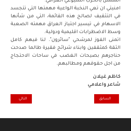
المتمثل بالحزب الشيوعي العراقي.
امنيتي ان تعي النخبة الواعية مهمتها التي تتجسد
في التثقيف لصالح هذه القائمة، التي من شأنها
الاسهام في تيسير اجتياز العراق مهمته الصعبة
وسط الاضطرابات اقليمية ودولية.
اتمنى الفوز لمرشحي "سائرون". لنا فيهم كامل
الثقة كمثقفين وابناء شرائح فقيرة طالما صدحت
حناجرهم بصيحات الغضب في ساحات الاحتجاج
من اجل حقوقهم ومطالبهم.
كاظم غيلان
شاعر واعلامي
المقال السابق: سائرون هو الأمل القادم
المقال التالي: ن
السابق
التالي