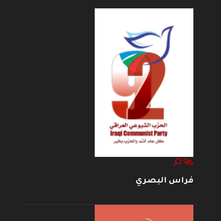
فراس البصري