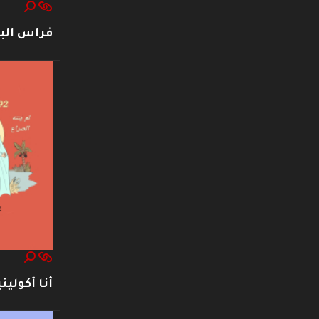
فراس ال
أنا أكوليني