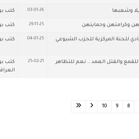
03-01-26
يلا وشعبها
كتب بواس
29-11-25
تهن وكرامتهن وحمايتهن
كتب بو
04-01-25
يادي للجنة المركزية للحزب الشيوعي
كتب بو
25-02-21
 للقمع والقتل العمد .. نعم للتظاهر
كتب بو
العراق
10
9
8