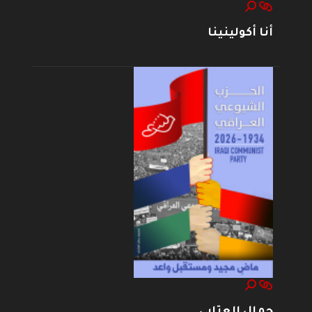
أنا أكولينينا
جمال العتابي