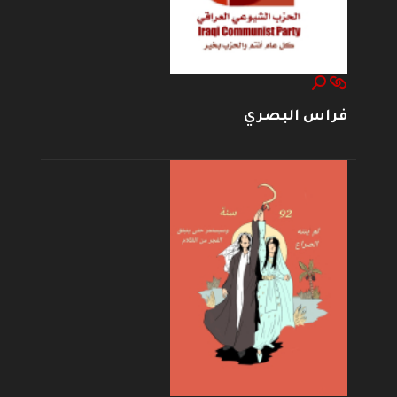
فراس البصري