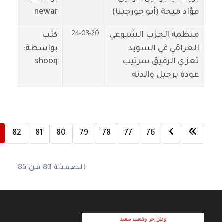
فؤاد ميخة (أبو جورجينا)
newar
24-03-20
منظمة الحزب الشيوعي
كتب
العراقي في السويد
بواسطة:
تعزي الرفيق سرتيب
shooq
عودة برحيل والدته
82
81
80
79
78
77
76
الصفحة 83 من 85