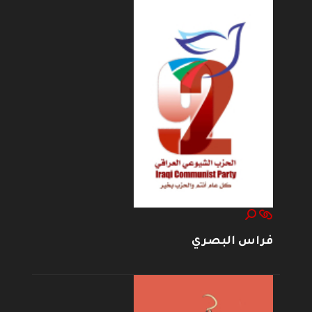
فراس البصري