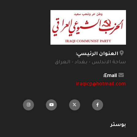
العنوان الرئيسي:
ساحة الاندلس - بغداد - العراق
Email:
iraqicp@hotmail.com
بوستر