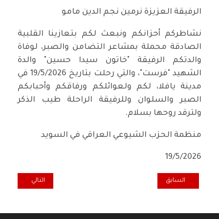
الرفيقة العزيزة نرمين نجم الدين مامو
نشاطركم أحزانكم ونبعث لكم بتعازينا القلبية
الصادقة محملة بمشاعر التضامن والصبر، لوفاة
والدتكم الرفيقة "خاتون سيدا حسين" والدة
الشهيد "فرست"، والتي رحلت بتاريخ 19/5/2026 في
مدينة يافلا، لكم ولعوائلكم ورفاقكم وأحبابكم
الصبر والسلوان وللرفيقة الراحلة طيب الذكر
ولترقد روحها بسلام.
منظمة الحزب الشيوعي العراقي في السويد
19/5/2026
المقال السابق: الشيوعي اللبناني: رحيل المناضل والمثقف الشيوعي غسان
المقال التالي: الرف
السابق
التالي