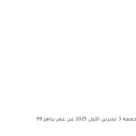
تلقينا بحزن وأسى عميقين نبأ وفاة الشخصية الوطنية الديمقراطية كمال محمود فرج في لندن امس الجمعة 3 تشرين الأول 2025 عن عمر يناهز 99