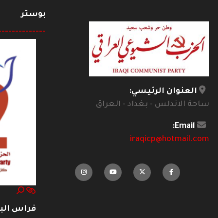
بوستر
--------------
العنوان الرئيسي:
ساحة الاندلس - بغداد - العراق
Email:
iraqicp@hotmail.com
فراس ال