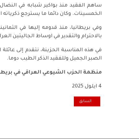
ساهم الفقيد منذ بواكير شبابه في النضال 
الخمسينات. وكان دائما ما يسترجع ذكرياته الج
وفي بريطانيا، منذ قدومه إليها في الثمان
بالاحترام والتقدير في اوساط الجاليتين العراق
في هذه المناسبة الحزينة، نتقدم إلى عائلة ال
الصبر الجميل وللفقيد الذكر الطيب دوما.
منظمة الحزب الشيوعي العراقي في بريطا
4 ايلول 2025
المقال السابق: تعاز ومواساة برحيل الرفيق الفنان سامي 
السابق