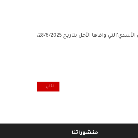
نشارككم أحزانكم ونتقدم لكم بمواساتنا القلبية الصادقة لرحيل والدتكم المربية الفاضلة "سليمة ريحان الأسدي"التي وافاها الأجل بتاريخ 28/6/2025،
المقال التالي: أمسية المقهى ال
التالي
منشوراتنا