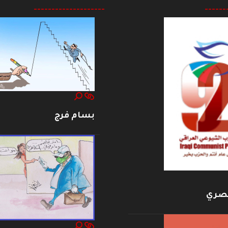
--------------------
------
بسام فرج
بصري