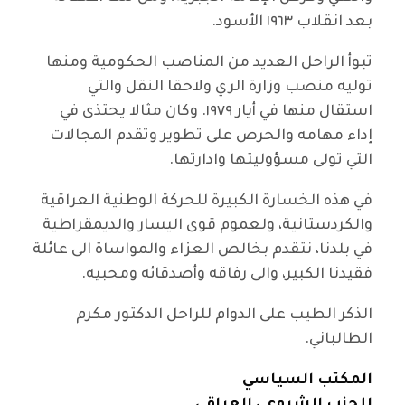
بعد انقلاب ١٩٦٣ الأسود.
تبوأ الراحل العديد من المناصب الحكومية ومنها
توليه منصب وزارة الري ولاحقا النقل والتي
استقال منها في أيار ١٩٧٩. وكان مثالا يحتذى في
إداء مهامه والحرص على تطوير وتقدم المجالات
التي تولى مسؤوليتها وادارتها.
في هذه الخسارة الكبيرة للحركة الوطنية العراقية
والكردستانية، ولعموم قوى اليسار والديمقراطية
في بلدنا، نتقدم بخالص العزاء والمواساة الى عائلة
فقيدنا الكبير، والى رفاقه وأصدقائه ومحبيه.
الذكر الطيب على الدوام للراحل الدكتور مكرم
الطالباني.
المكتب السياسي
للحزب الشيوعي العراقي