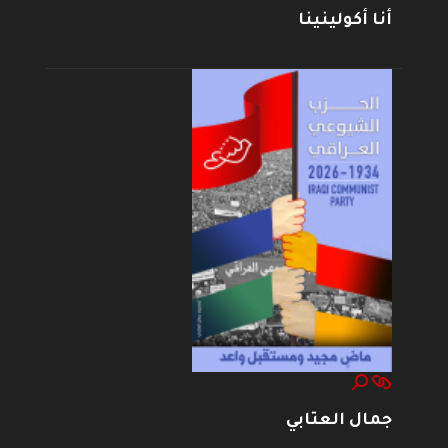
أنا أكولينينا
جمال العتابي