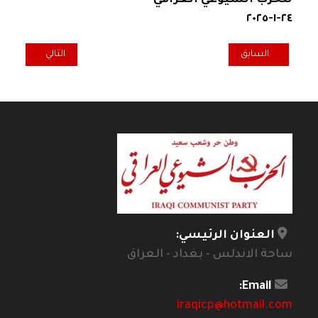
٢٤-١-٢٠٢٥
المقال السابق: وداعاً الكاتب والمناضل حسن حاتم المذكور (أبا ساري)
المقال التالي: ودا
السابق
التالي
العنوان الرئيسي:
ساحة الاندلس - بغداد - العراق
Email:
iraqicp@hotmail.com