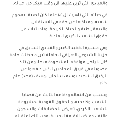
والمبادئ التي تربى عليها قي وقت مبكر من حياته.
في حياته التي ناهزت ال ١٠٢ عاما كان لصيقا بهموم
شعبه، ومدافعا عن حقه في الاستقلال
والديمقراطية والحياة الكريمة، وذاد بثبات عن
حقوق الشعب الكردي العادلة.
وفي مسيرة الفقيد الكبير والقيادي السابق في
حزبنا الشيوعي العراقي الحافلة تبرز محطات هامة
كان للراحل مواقفه المشهودة فيها، ومن تلك
عضويته في فريق المحامين الذين دافعوا عن
الرفيق الشهيد يوسف سلمان يوسف (فهد) عام
١٩٤٧.
وبسبب من انتمائه ودفاعه الثابت عن قضايا
الشعب وكادحيه، والحقوق القومية لمشروعة
للشعب الكردي، تعرض للمضايقات والسجون
والنفي وفرض الإقامة الجبرية، ومن تلك اعتقاله