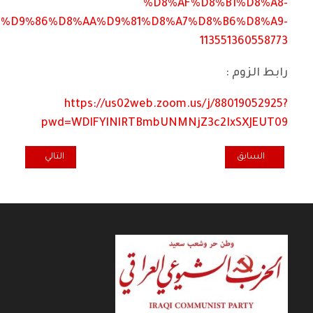
%D8%AF%D8%B1%D8%A8-
%D9%86%D8%AA%D9%81%D8%A7%D8%B6%D8%A9-
113551360558773
رابط الزوم :
https://us02web.zoom.us/j/88019052925?
pwd=WDlFYlNlRTBmbUNMNjZ3c2IxSXJEUT09
المقال السابق: منظمة الحزب في إيطاليا تنعى الفنان حامد منصور فرج
المقال التالي: تع
السابق
التالي