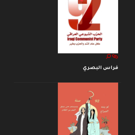
فراس البصري