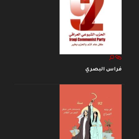
فراس البصري