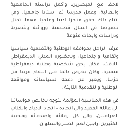
لاحقا مع المبصرين، وأكمل دراسته الجامعية
والعالية، وعمل مدرسا ثم استاذا جامعيا. وفي
اثناء ذلك حقق منجزا ادبيا وعلميا مهما، تمثل
خصوصا في اعمال قصصية وروائية وشعرية
ودراسات وابحاث منوعة.
عرف الراحل بمواقفه الوطنية والتقدمية سياسيا
وثقافيا واجتماعيا، وبحضوره المدني الديمقراطي
اللافت، فكان بحق شخصية وطنية ديمقراطية
متميزة. وكان يحرص دائما على البقاء قريبا من
حزبنا، ويعبر عن دعمه لسياساته ومواقفه
الوطنية والتقدمية الثابتة .
في هذه المناسبة المؤلمة نتوجه بخالص مواساتنا
الى عائلة الفقيد والى اتحاده – اتحاد الادباء والكتاب
العراقيين، والى كل زملائه واصدقائه ومحبيه
الكثيرين، راجين لهم الصبر والسلوان.