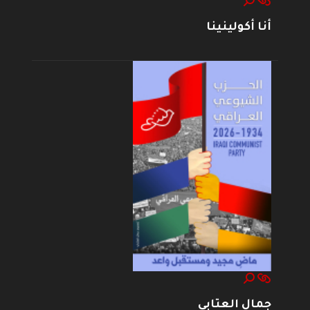
أنا أكولينينا
جمال العتابي