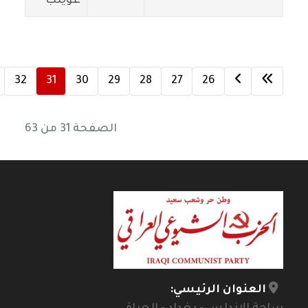
غويلب
32
31
30
29
28
27
26
الصفحة 31 من 63
العنوان الرئيسي: