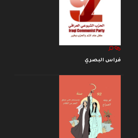
فراس البصري