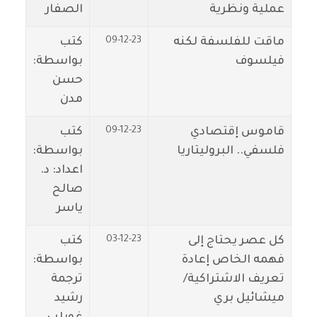
عملية ونظرية
الصفار
09-12-23
ماقت للفلسفة لكنه
كتب
فيلسوف
بواسطة:
حسن
مدن
09-12-23
قاموس إقتصادي
كتب
فلسفي.. البروليتاريا
بواسطة:
اعداد: د.
صالح
ياسر
03-12-23
كل عصر يحتاج إلى
كتب
فهمه الخاص إعادة
بواسطة:
تعريف الاشتراكية/
ترجمة
ميشائيل بري
رشيد