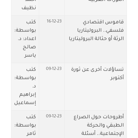
نظيف
16-12-23
قاموس اقتصادي
كتب
فلسفي.. البروليتاريا
بواسطة:
الرثة أو حثالة البروليتاريا
اعداد: د.
صالح
ياسر
09-12-23
تساؤلات أخرى عن ثورة
كتب
أكتوبر
بواسطة:
د.
إبراهيم
إسماعيل
09-12-23
أطروحات حول الصراع
كتب
الطبقي والحركة
بواسطة:
الإجتماعية.. أسئلة
ثامر