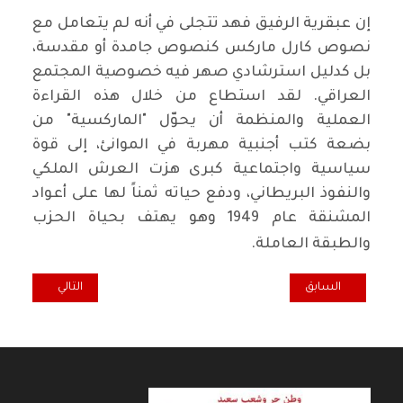
إن عبقرية الرفيق فهد تتجلى في أنه لم يتعامل مع
نصوص كارل ماركس كنصوص جامدة أو مقدسة،
بل كدليل استرشادي صهر فيه خصوصية المجتمع
العراقي. لقد استطاع من خلال هذه القراءة
العملية والمنظمة أن يحوّل "الماركسية" من
بضعة كتب أجنبية مهربة في الموانئ، إلى قوة
سياسية واجتماعية كبرى هزت العرش الملكي
والنفوذ البريطاني، ودفع حياته ثمناً لها على أعواد
المشنقة عام 1949 وهو يهتف بحياة الحزب
والطبقة العاملة.
المقال السابق: نتحدث عن الفاشية.. لماذا لا تتحول المعرفة الى ممارس
المقال التالي: ال
السابق
التالي