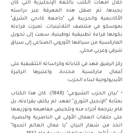
خلال أمهات الكتب باللغة الإنجليزية التي كان
يجيدها، ثم صقل هذه المعرفة عبر دراسته
الأكاديمية والحزبية في "جامعة كادحي الشرق"
بموسكو في منتصف الثلاثينيات. تميزت قراءته
بكونها قراءة تطبيقية توطينية، سعت إلى تحويل
الماركسية من سياقها الأوروبي الصناعي إلى سياق
شرقي وعربي محلي.
ركز الرفيق فهد في كتاباته وكراساته التثقيفية على
أعمال ماركسية محددة، واعتبرها الركيزة
الأيديولوجية لبناء الحزب:
• "بيان الحزب الشيوعي" (1848): كان هذا الكتاب
بمثابة "الإنجيل الثوري" لفهد. لم يكتفِ بقراءته، بل
قام بترجمة أجزاء منه وتلخيص مفاهيمه وتوزيعها
على حلقات العمال الأولى في الناصرية والبصرة.
اتخذ من شعار البيان "يا عمال العالم اتحدوا"