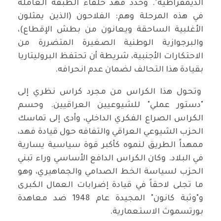
الديمقراطية". وحدد فهد حلفاء الطبقة العاملة
في هذه المرحلة وهم: الفلاحون (الذين يمثلون
الأغلبية الساحقة ويعانون من بطش الإقطاع)،
والبرجوازية الوطنية الصغيرة المتضررة من
الاحتكارات الأجنبية، شريطة أن تحتفظ البروليتاريا
بقيادة هذا التحالف لضمان عدم انحرافه.
وتحول هذا الكراس من مجرد كراس نظري إلى
"دستور عملي" للشيوعيين العراقيين. وحسم
الكراس الصراع الفكري الداخلي، وأدى إلى تماسك
الحزب الشيوعي العراقي والتفافه حول قيادة فهد،
ممهداً الطريق لنموه كأكبر قوة سياسية يسارية
في البلاد. وكان الكراس الدافع الأساسي وراء تبني
الحزب لسياسة الخط الصدامي والجماهيري، وهو
ما تجلى لاحقاً في قيادة إضرابات العمال الكبرى
و"وثبة كانون" المجيدة عام 1948 ضد معاهدة
بورتسموث الاستعمارية.