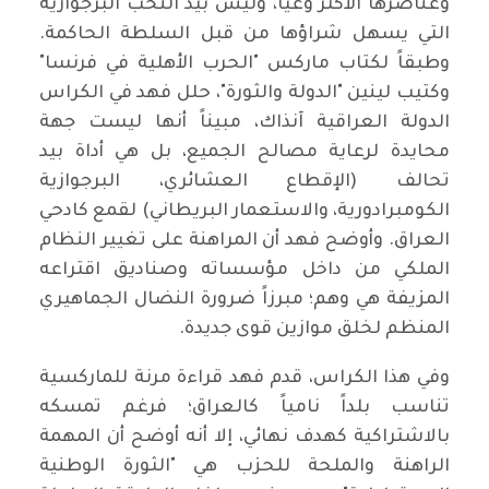
وعناصرها الأكثر وعياً، وليس بيد النخب البرجوازية
التي يسهل شراؤها من قبل السلطة الحاكمة.
وطبقاً لكتاب ماركس "الحرب الأهلية في فرنسا"
وكتيب لينين "الدولة والثورة"، حلل فهد في الكراس
الدولة العراقية آنذاك، مبيناً أنها ليست جهة
محايدة لرعاية مصالح الجميع، بل هي أداة بيد
تحالف (الإقطاع العشائري، البرجوازية
الكومبرادورية، والاستعمار البريطاني) لقمع كادحي
العراق. وأوضح فهد أن المراهنة على تغيير النظام
الملكي من داخل مؤسساته وصناديق اقتراعه
المزيفة هي وهم؛ مبرزاً ضرورة النضال الجماهيري
المنظم لخلق موازين قوى جديدة.
وفي هذا الكراس، قدم فهد قراءة مرنة للماركسية
تناسب بلداً نامياً كالعراق؛ فرغم تمسكه
بالاشتراكية كهدف نهائي، إلا أنه أوضح أن المهمة
الراهنة والملحة للحزب هي "الثورة الوطنية