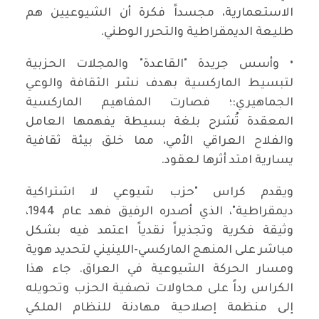
الاستعمارية، مجسداً فكرة أن الشيوعيين هم
طليعة الديمقراطية والتحرر الوطني.
• وأسس جريدة "القاعدة" والمجلات الحزبية
لتبسيط الماركسية بهدف نشر الثقافة والوعي
الجماهيري:؛ فصارت المفاهيم الماركسية
المعقدة تُشرح بلغة بسيطة يفهمها العامل
والفلاح العراقي الأمي، مما خلق بيئة ثقافية
يسارية امتد أثرها لعقود.
ويقدم كراس "حزب شيوعي لا اشتراكية
ديمقراطية"، الذي أصدره الرفيق فهد عام 1944،
وثيقة فكرية وتجذيراً نقدياً اعتمد فيه بشكل
مباشر على المنهج الماركسي-اللينيني لتحديد هوية
ومسار الحركة الشيوعية في العراق. جاء هذا
الكراس رداً على محاولات تصفية الحزب وتحويله
إلى منظمة إصلاحية مهادنة للنظام الملكي