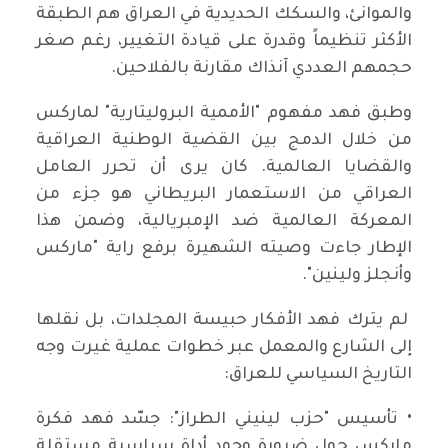
والموانئ، والسكك الحديدية في العراق هم الطبقة
الأكثر تنظيماً وقدرة على قيادة التغيير، رغم صغر
حجمهم العددي آنذاك مقارنة بالفلاحين.
وطبق فهد مفهوم "الأممية البروليتارية" لماركس
من خلال الدمج بين القضية الوطنية العراقية
والقضايا العالمية. كان يرى أن تحرر العامل
العراقي من الاستعمار البريطاني هو جزء من
المعركة العالمية ضد الإمبريالية، وضمن هذا
الإطار جاءت وصيته الشهيرة برفع راية "ماركس
وأنجلز ولينين".
لم يترك فهد الأفكار حبيسة المجلدات، بل نقلها
إلى الشارع والمعمل عبر خطوات عملية غيرت وجه
التاريخ السياسي للعراق:
• تأسيس "حزب لينيني الطراز": جسّد فهد فكرة
ماركس حول ضرورة وجود أداة سياسية مستقلة