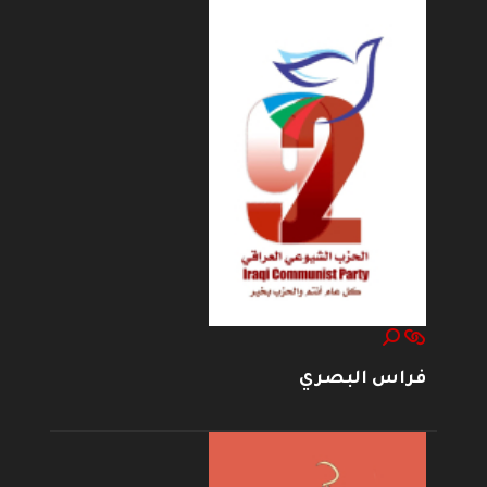
فراس البصري