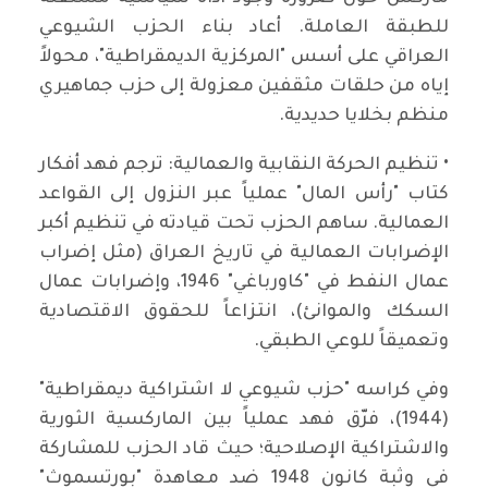
للطبقة العاملة. أعاد بناء الحزب الشيوعي
العراقي على أسس "المركزية الديمقراطية"، محولاً
إياه من حلقات مثقفين معزولة إلى حزب جماهيري
منظم بخلايا حديدية.
• تنظيم الحركة النقابية والعمالية: ترجم فهد أفكار
كتاب "رأس المال" عملياً عبر النزول إلى القواعد
العمالية. ساهم الحزب تحت قيادته في تنظيم أكبر
الإضرابات العمالية في تاريخ العراق (مثل إضراب
عمال النفط في "كاورباغي" 1946، وإضرابات عمال
السكك والموانئ)، انتزاعاً للحقوق الاقتصادية
وتعميقاً للوعي الطبقي.
وفي كراسه "حزب شيوعي لا اشتراكية ديمقراطية"
(1944)، فرّق فهد عملياً بين الماركسية الثورية
والاشتراكية الإصلاحية؛ حيث قاد الحزب للمشاركة
في وثبة كانون 1948 ضد معاهدة "بورتسموث"