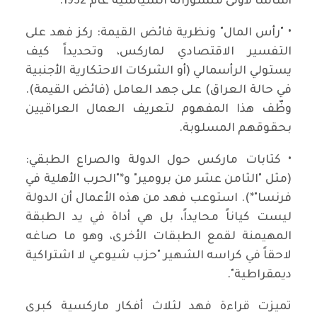
أساساً لأولى منشوراته السياسية عام 1932.
• "رأس المال" ونظرية فائض القيمة: ركز فهد على
التفسير الاقتصادي لماركس، وتحديداً كيف
يستولي الرأسمالي (أو الشركات الاحتكارية الأجنبية
في حالة العراق) على جهد العامل (فائض القيمة).
وظّف هذا المفهوم لتعريف العمال العراقيين
بحقوقهم المسلوبة.
• كتابات ماركس حول الدولة والصراع الطبقي:
(مثل "الثامن عشر من برومير" و*"الحرب الأهلية في
فرنسا"*). استوعب فهد من هذه الأعمال أن الدولة
ليست كياناً محايداً، بل هي أداة في يد الطبقة
المهيمنة لقمع الطبقات الأخرى، وهو ما صاغه
لاحقاً في كراسه الشهير "حزب شيوعي لا اشتراكية
ديمقراطية".
تميزت قراءة فهد لثلاث أفكار ماركسية كبرى