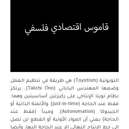
التويوتية (Toyotism) هي طريقة في تنظيم العمل
وضعها المهندس الياباني (Taiichi Ōno). يرتكز
نظام تويتا الإنتاجي على ركيزتين أساسيتين وهما:
فقط عند الحاجة (just-in-time) والأتمتة الذاتية أو
الجيدوكا (Autonomation). ومبدأ (فقط عند
الحاجة) يعني أن المواد الأولية أو القطع لن تصل
إلى خط الانتاج النهائي إلا عند الحاجة إليها، وأيضا