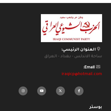
العنوان الرئيسي:
ساحة الاندلس - بغداد - العراق
Email:
iraqicp@hotmail.com
بوستر