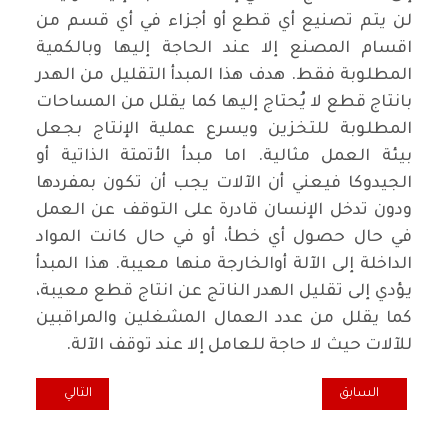
لن يتم تصنيع أي قطع أو أجزاء في أي قسم من
اقسام المصنع إلا عند الحاجة إليها وبالكمية
المطلوبة فقط. هدف هذا المبدأ التقليل من الهدر
بانتاج قطع لا يُحتاج إليها كما يقلل من المساحات
المطلوبة للتخزين ويسرع عملية الإنتاج بجعل
بيئة العمل مثالية. اما مبدأ الأتمتة الذاتية أو
الجيدوكا فيعني أن الآلات يجب أن تكون بمفردها
ودون تدخل الإنسان قادرة على التوقف عن العمل
في حال حصول أي خطأ، أو في حال كانت المواد
الداخلة إلى الآلة أوالخارجة منها معيبة. هذا المبدأ
يؤدي إلى تقليل الهدر الناتج عن انتاج قطع معيبة،
كما يقلل من عدد العمال المشغلين والمراقبين
للآلات حيث لا حاجة للعامل إلا عند توقف الآلة.
المقال السابق: قراءة في كتاب {التمرد - كيف يهتز نظامنا العالمي} /أولريكه
المقال التالي: ا
السابق
التالي