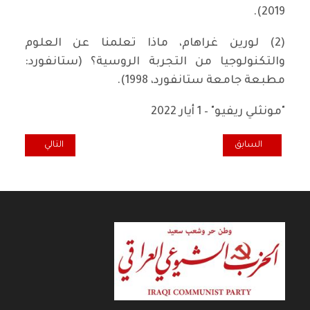
2019).
(2) لورين غراهام، ماذا تعلمنا عن العلوم
والتكنولوجيا من التجربة الروسية؟ (ستانفورد:
مطبعة جامعة ستانفورد، 1998).
"مونثلي ريفيو" – 1 أيار 2022
المقال السابق: مدرسة الإدارة الجديدة في عهد باراك أوباما.. هل كان ثم
المقال التالي: ال
السابق
التالي