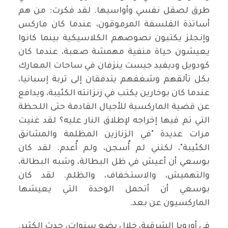
طرق لصقل نفسي وأواسيها. لقد فكرت: من هم
أساتذة الفلسفة المرموقون، عندما كان ماركس
وإنجلز يكتبون نصوصهم الكلاسيكية بينما كانوا
يعيشون حياة منفية مهمشة صعبة، عندما كان
كودويل وديفيد جيست ينزفان في ساحات المعارك
بكل تألقهم وشغفهم يتدفقان إلى تربة إسبانيا،
عندما كان بوخارين يكتب في زنزانته الكئيبة، ويدافع
عن قضية الماركسية للأجيال القادمة حتى اللحظة
التي تم فيها إخراجه لإطلاق النار عليه؟ لقد غنيت
مرات عديدة "في الزنازين المظلمة والمشانق
الكئيبة"، لكنني لم أُسجن، ولم أُعدم. لقد كان
بوسعي أن أعيش في ظل البطالة، وشبه البطالة،
والتهميش، والاستخفاف، والظلم. لقد كان
بوسعي أن أتحمل الوحدة التي يعيشها
الماركسيون عن بعد.
في أوروبا الشرقية، خلال بضع سنوات، حدث الكثير.