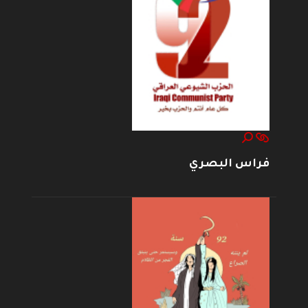
فراس البصري