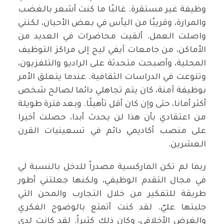
وظيفة غير مستقرة. غالبًا ما كنت أشعر بالغضب
والمرارة، وقريبًا من اليأس في بعض الأحيان، لكنني
واصلت العمل. ألقيت محاضرات في العديد من
الأماكن، من جامعات آيفي ليج إلى مراكز التوظيف
المحلية، وأصبحت متحدثة على الراديو والتلفزيون،
وتنوعت في الدراسات الثقافية. عندما يتعلق الأمر
بوظيفة آمنة، كان يتم تجاهلي دائما لصالح شخص
أكثر أمانا، حتى وإن كان أقل تأهيلًا. وبعد فترة طويلة
من اعتقادي بأن هذا لن يحدث أبدا، حصلت أخيرا
على منصب أكاديمي دائم في تسعينيات القرن
العشرين.
ربما لم تكن الماركسية مصدراً للدخل بالنسبة لي
في مجال التقدم الوظيفي، ولكنها جعلتني أطور
طريقة للتفكير من خلال التجارب والمحن التي
جلبتها عليّ. لقد كنت أتمتع بالوضوح الفكري
والغرض الأخلاقي، وكان ذلك كثيراً. لقد كانت لدي