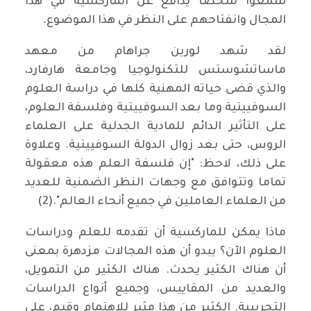
سمعوا شخصاً يدافع عن الماركسية في هذا
المجال وانفتاحهم على النظر في هذا الموضوع.
لقد شهد لورين جراهام من معهد
ماساتشوستس للتكنولوجيا وجامعة هارفارد،
والذي قضى حياته المهنية كلها في دراسة العلوم
السوفييتية وما بعد السوفييتية وفلسفة العلوم،
على التأثير الدائم للمادية الجدلية على العلماء
الروس، حتى بعد زوال الدولة السوفييتية. وعلاوة
على ذلك، لاحظ: "إن فلسفة العلم هذه معقولة
تماما وتتوافق مع وجهات النظر الضمنية للعديد
من العلماء العاملين في جميع أنحاء العالم".(2)
ماذا يمكن للماركسية أن تقدمه للعلم ودراسات
العلوم الآن؟ يبدو أن هذه المجالات مزدهرة بمعنى
أن هناك الكثير يحدث. هناك الكثير من التمويل،
والعديد من المقاييس، وجميع أنواع الدراسات
التجريبية. الكثير من هذا مثير للاهتمام وقيم، على