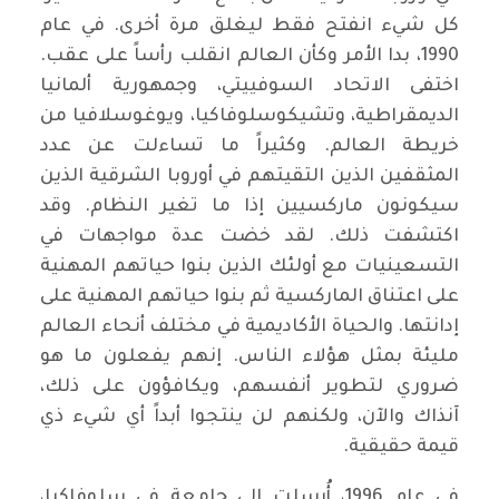
كل شيء انفتح فقط ليغلق مرة أخرى. في عام
1990، بدا الأمر وكأن العالم انقلب رأساً على عقب.
اختفى الاتحاد السوفييتي، وجمهورية ألمانيا
الديمقراطية، وتشيكوسلوفاكيا، ويوغوسلافيا من
خريطة العالم. وكثيراً ما تساءلت عن عدد
المثقفين الذين التقيتهم في أوروبا الشرقية الذين
سيكونون ماركسيين إذا ما تغير النظام. وقد
اكتشفت ذلك. لقد خضت عدة مواجهات في
التسعينيات مع أولئك الذين بنوا حياتهم المهنية
على اعتناق الماركسية ثم بنوا حياتهم المهنية على
إدانتها. والحياة الأكاديمية في مختلف أنحاء العالم
مليئة بمثل هؤلاء الناس. إنهم يفعلون ما هو
ضروري لتطوير أنفسهم، ويكافؤون على ذلك،
آنذاك والآن، ولكنهم لن ينتجوا أبداً أي شيء ذي
قيمة حقيقية.
في عام 1996، أُرسِلت إلى جامعة في سلوفاكيا،