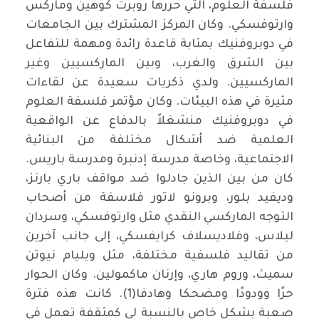
فلسفة العلوم، التي حررها روبرت كوهين وماركس
وارتوفسكي. وكان المركز المشترك بين الجامعات
في دوبروفنيك بمثابة قاعدة رائدة ومهمة للتفاعل
بين الشرق والغرب، وبين الماركسيين وغير
الماركسيين. ولدي ذكريات سعيدة عن لقاءات
مثيرة في هذه البيئات. وكان مؤتمر فلسفة العلوم
في دوبروفنيك منشغلاً بالدفاع عن الواقعية
العلمية ضد أشكال مختلفة من البنائية
الاجتماعية، وخاصة مدرسة إدنبرة ومدرسة باريس.
كان من بين الذين جادلوا ضد مواقف باري بارنز،
وديفيد بلور، وبرونو لاتور فلاسفة من أصحاب
التوجه الماركسي النقدي مثل وارتوفسكي، وسردان
ليلاس، وفلاديسلاف كرايفسكي، إلى جانب آخرين
من تقاليد فلسفية مختلفة، مثل ويليام نيوتن
سميث، وروم هاري، وإرنان ماكمولين. وكان الحوار
حرًا وودودًا ومضحكا وهادفا(1). كانت هذه فترة
صعبة بشكل خاص بالنسبة لي كمثقفة تعمل في