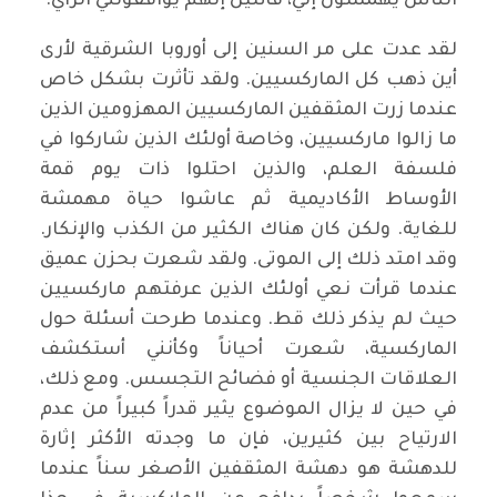
الناس يهمسون إليّ، قائلين إنهم يوافقونني الرأي.
لقد عدت على مر السنين إلى أوروبا الشرقية لأرى
أين ذهب كل الماركسيين. ولقد تأثرت بشكل خاص
عندما زرت المثقفين الماركسيين المهزومين الذين
ما زالوا ماركسيين، وخاصة أولئك الذين شاركوا في
فلسفة العلم، والذين احتلوا ذات يوم قمة
الأوساط الأكاديمية ثم عاشوا حياة مهمشة
للغاية. ولكن كان هناك الكثير من الكذب والإنكار.
وقد امتد ذلك إلى الموتى. ولقد شعرت بحزن عميق
عندما قرأت نعي أولئك الذين عرفتهم ماركسيين
حيث لم يذكر ذلك قط. وعندما طرحت أسئلة حول
الماركسية، شعرت أحياناً وكأنني أستكشف
العلاقات الجنسية أو فضائح التجسس. ومع ذلك،
في حين لا يزال الموضوع يثير قدراً كبيراً من عدم
الارتياح بين كثيرين، فإن ما وجدته الأكثر إثارة
للدهشة هو دهشة المثقفين الأصغر سناً عندما