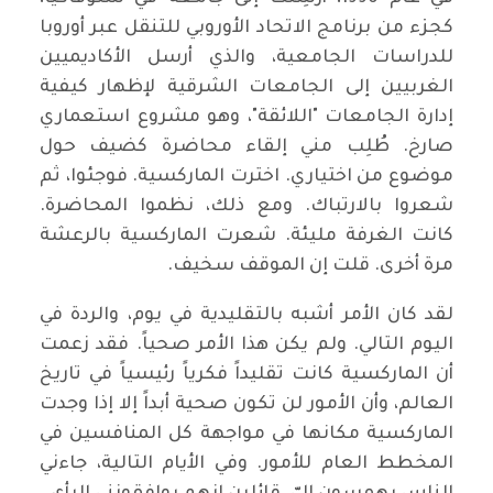
كجزء من برنامج الاتحاد الأوروبي للتنقل عبر أوروبا
للدراسات الجامعية، والذي أرسل الأكاديميين
الغربيين إلى الجامعات الشرقية لإظهار كيفية
إدارة الجامعات "اللائقة"، وهو مشروع استعماري
صارخ. طُلِب مني إلقاء محاضرة كضيف حول
موضوع من اختياري. اخترت الماركسية. فوجئوا، ثم
شعروا بالارتباك. ومع ذلك، نظموا المحاضرة.
كانت الغرفة مليئة. شعرت الماركسية بالرعشة
مرة أخرى. قلت إن الموقف سخيف.
لقد كان الأمر أشبه بالتقليدية في يوم، والردة في
اليوم التالي. ولم يكن هذا الأمر صحياً. فقد زعمت
أن الماركسية كانت تقليداً فكرياً رئيسياً في تاريخ
العالم، وأن الأمور لن تكون صحية أبداً إلا إذا وجدت
الماركسية مكانها في مواجهة كل المنافسين في
المخطط العام للأمور. وفي الأيام التالية، جاءني