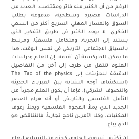
الرغم من أن الكثير منه فاتر ومقتضب. العديد من
الدراسات قصيرة وسطحية، مدفوعة بطلب
السوق والمسار المهني السريع أكثر من السعي
الفكري. لا يوجد الكثير في طريق التفكير الذي
يستند إلى التجربة، ومتكامل فلسفيًا، ومرتبط
بالسياق الاجتماعي التاريخي في نفس الوقت. هذا
ما يمكن للماركسية أن تقدمه. إن العلم ودراسات
العلوم تنتقل من طرف إلى آخر: من التفاصيل
الدقيقة للجزيئات إلى The Tao of the physics
(استكشاف أوجه التشابه بين الفيزياء الحديثة
والتصوف الشرقي). فإما أن يكون العلم مجرداً من
التأمل الفلسفي والتاريخي أو أنه هراء العصر
الجديد الذي يملأ الفجوة الفلسفية ويملأ رفوف
المكتبات. وكلا الأمرين ناجح تجارياً. فالتناقض هو
الذي يباع.
إن تكثيف تسويق العلوم، كجزء من التسليع العام