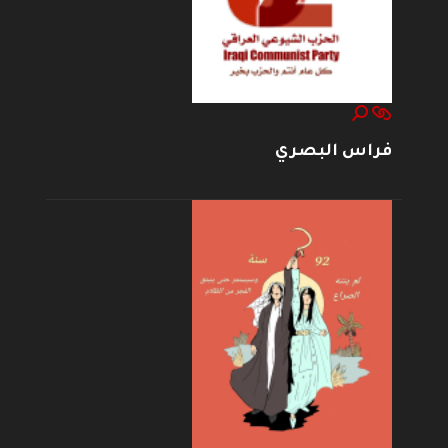
فراس البصري