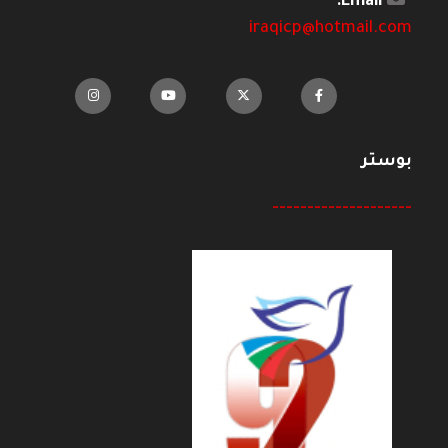
Email:
iraqicp@hotmail.com
بوستر
--------------------