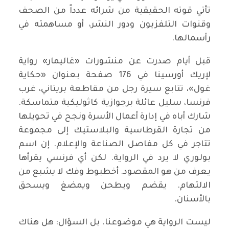
تأتي قوته الحقيقية من شرائه عدداً من الصحف
وقنوات التلفزيون ودور النشر، أو مساهمته في
رأسمالها.
قبل أيام صدرت عن منشورات «غاليمار» رواية
لإريك أورسينا في 176 صفحة بعنوان «حكاية
غول»، تتابع سيرة رجل من مقاطعة بريتاني، غرب
فرنسا، سليل عائلة برجوازية كاثوليكية متماسكة.
شارك أباه في إدارة أعمال الأسرة ونجح في تحويلها
من تجارة القرطاسية والبلاستيك إلى مجموعة
تتاجر في كل مفاصل الصناعة والإعلام. إن اسم
بولوري لا يرد في الرواية. لكن أي فرنسي يقرأها
يعرف من هو المقصود. أخطبوط وفك لا يشبع من
الالتهام. يقضم ويطحن ويمضغ ويسحق
بالأسنان.
ليست الرواية هي موضوعنا. بل السؤال: هل هناك