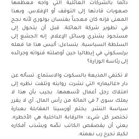
دائماً بالشركات العائلية التي واجه معظمها
صعوبات قادتها إلى التوقف أو الإفلاس. وبهذا
المعنى فإنه كان معجباً بفنسان بولوري لأنه نجح
في تطوير شركة العائلة. قبل أن يتحول إلى
مستحوذ يشتري وسائل الإعلام. إنه الجشع إلى
السلطة السياسية. يتساءل: أليس هذا ما فعله
برلسكوني في إيطاليا حين أوصلته قنواته وجرائده
إلى رئاسة الوزارة؟
لا تكتفي المذيعة بالسكوت والاستماع. تسأله عن
دار «غاليمار» التي نشرت روايته وتلفت نظره إلى
امتلاك رجل أعمال لأسهمها. يجيب بأن هذا لا
يملك سوى 7 في المائة من رأس المال. أي لا يقرر
سياسة النشر. يختم أورسينا المقابلة بعبارة
تختصر كل شيء: «الرقابة الداخلية هي الأخطر».
يعني أن يقصقص الكاتب نصّه ويشذب أفكاره
لكيلا تجرح رب نعمته.