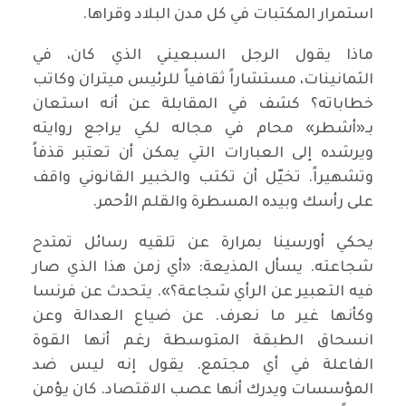
استمرار المكتبات في كل مدن البلاد وقراها.
ماذا يقول الرجل السبعيني الذي كان، في
الثمانينات، مستشاراً ثقافياً للرئيس ميتران وكاتب
خطاباته؟ كشف في المقابلة عن أنه استعان
بـ«أشطر» محام في مجاله لكي يراجع روايته
ويرشده إلى العبارات التي يمكن أن تعتبر قذفاً
وتشهيراً. تخيّل أن تكتب والخبير القانوني واقف
على رأسك وبيده المسطرة والقلم الأحمر.
يحكي أورسينا بمرارة عن تلقيه رسائل تمتدح
شجاعته. يسأل المذيعة: «أي زمن هذا الذي صار
فيه التعبير عن الرأي شجاعة؟». يتحدث عن فرنسا
وكأنها غير ما نعرف. عن ضياع العدالة وعن
انسحاق الطبقة المتوسطة رغم أنها القوة
الفاعلة في أي مجتمع. يقول إنه ليس ضد
المؤسسات ويدرك أنها عصب الاقتصاد. كان يؤمن