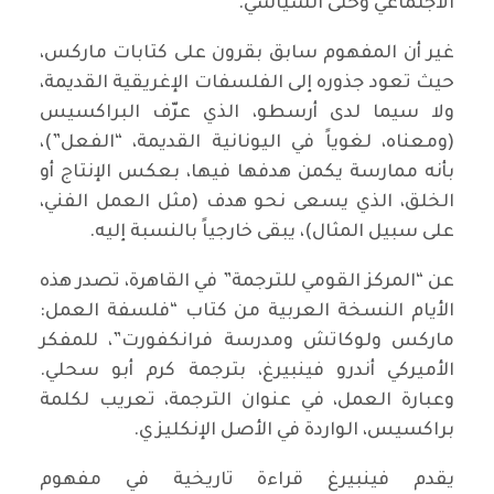
الاجتماعي وحتى السياسي.
غير أن المفهوم سابق بقرون على كتابات ماركس،
حيث تعود جذوره إلى الفلسفات الإغريقية القديمة،
ولا سيما لدى أرسطو، الذي عرّف البراكسيس
(ومعناه، لغوياً في اليونانية القديمة، “الفعل”)،
بأنه ممارسة يكمن هدفها فيها، بعكس الإنتاج أو
الخلق، الذي يسعى نحو هدف (مثل العمل الفني،
على سبيل المثال)، يبقى خارجياً بالنسبة إليه.
عن “المركز القومي للترجمة” في القاهرة، تصدر هذه
الأيام النسخة العربية من كتاب “فلسفة العمل:
ماركس ولوكاتش ومدرسة فرانكفورت”، للمفكر
الأميركي أندرو فينبيرغ، بترجمة كرم أبو سحلي.
وعبارة العمل، في عنوان الترجمة، تعريب لكلمة
براكسيس، الواردة في الأصل الإنكليزي.
يقدم فينبيرغ قراءة تاريخية في مفهوم