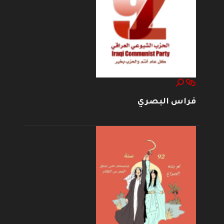
فراس البصري