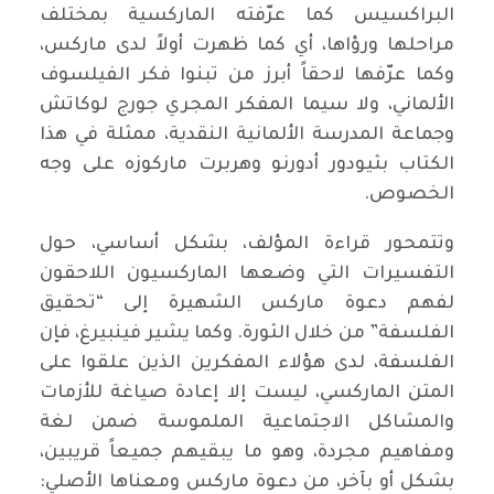
البراكسيس كما عرّفته الماركسية بمختلف
مراحلها ورؤاها، أي كما ظهرت أولاً لدى ماركس،
وكما عرّفها لاحقاً أبرز من تبنوا فكر الفيلسوف
الألماني، ولا سيما المفكر المجري جورج لوكاتش
وجماعة المدرسة الألمانية النقدية، ممثلة في هذا
الكتاب بثيودور أدورنو وهربرت ماركوزه على وجه
الخصوص.
وتتمحور قراءة المؤلف، بشكل أساسي، حول
التفسيرات التي وضعها الماركسيون اللاحقون
لفهم دعوة ماركس الشهيرة إلى “تحقيق
الفلسفة” من خلال الثورة. وكما يشير فينبيرغ، فإن
الفلسفة، لدى هؤلاء المفكرين الذين علقوا على
المتن الماركسي، ليست إلا إعادة صياغة للأزمات
والمشاكل الاجتماعية الملموسة ضمن لغة
ومفاهيم مجردة، وهو ما يبقيهم جميعاً قريبين،
بشكل أو بآخر، من دعوة ماركس ومعناها الأصلي: