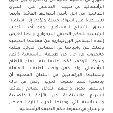
الثوري في الأممية الثانية عن ان الحروب بين الدول
الرأسمالية هي نتيجة التنافس على السوق
العالمية من اجل تأمين أسواقها القائمة وأيضا
للسيطرة على أسواق جديدة وتؤدي إلى استمرار
سباق التسلح العسكري، وهو أحد الأدوات
الرئيسية للحكم الطبقي البرجوازي وأيضا لغرض
إلهاء الجماهير البروليتارية عن مهامها الطبقية
وكذلك عن واجباتها في التضامن الدولي. وعليه
فالحروب هي جزء من طبيعة الرأسمالية ذاتها،
وسوف تتوقف فقط عندما يتم إلغاء النظام
الرأسمالي. ولذا فمن واجب الطبقات العاملة
وممثليها البرلمانيين في البلدان المعنية أن
يناضلوا لمنع نشوب الحرب. ولكن في حالة
اندلاعها يكون واجبهم التدخل لصالح إنهائها
السريع والاستفادة من الأزمة الاقتصادية
والسياسية التي أوجدتها الحرب لإثارة الجماهير
والإسراع في سقوط حكم الطبقة الرأسمالية.