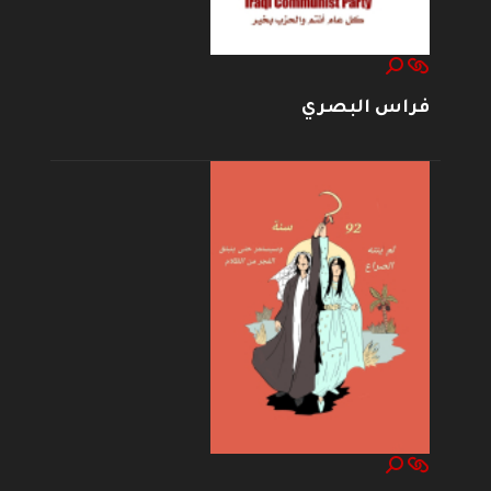
فراس البصري