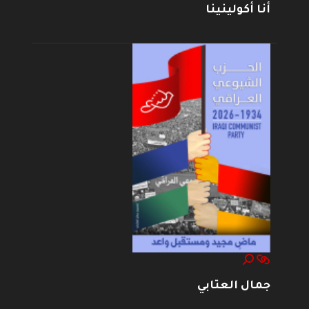
أنا أكولينينا
جمال العتابي