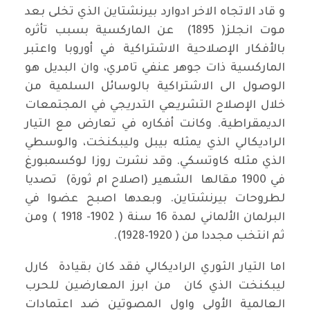
و قاد الاتجاه الاخر ادوارد بيرنشتاين الذي تخلى بعد
موت انجلز( 1895) عن الماركسية بسبب تأثره
بالأفكار الإصلاحية الاشتراكية في أوروبا واعتبر
الماركسية ذات جوهر عنفي تامري، وان البديل هو
الوصول الى الاشتراكية بالوسائل السلمية من
خلال الإصلاح التشريعي التدريجي في المجتمعات
الديمقراطية. وكانت أفكاره في تعارض مع التيار
الراديكالي الذي يمثله بيبل وليبكنخت، والوسطي
الذي مثله كاوتسكي. وقد نشرت روزا لوكسمبورغ
في 1900 مقالها الشهير (اصلاح ام ثورة) تصديا
لطروحات بيرنشتاين. وبعدها اصبح عضوا في
البرلمان الألماني لمدة 16 سنة ( 1902- 1918 ) ومن
ثم انتخب مجددا من ( 1920-1928).
اما التيار الثوري الراديكالي فقد كان بقيادة كارل
ليبكنخت الذي كان من ابرز المعارضين للحرب
العالمية الأولى واول المصوتين ضد اعتمادات