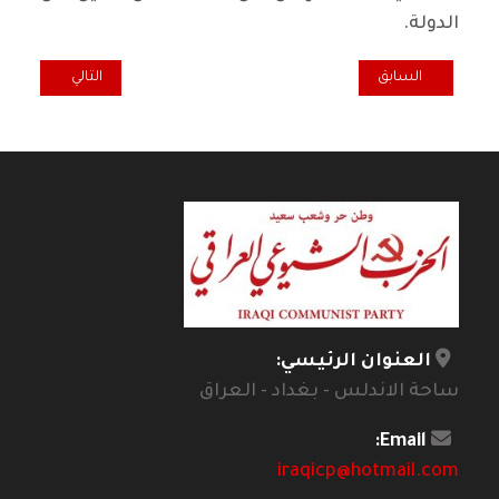
الدولة.
المقال السابق: المثقفون العرب بين «علف» الظلامية وأوهام الأنوار
المقال التالي: أه
السابق
التالي
العنوان الرئيسي:
ساحة الاندلس - بغداد - العراق
Email:
iraqicp@hotmail.com