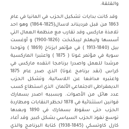
والقلقة.
وقد كانت بدايات تشكيل الحزب في المانيا في عام
1863 من قبل فرديناند لاسال(1825-1864) وهو احد
تلامذة ماركس، وقد تقارب مع منظمة العمال التي
أسسها وليهلم ليبكنخت (1826-1900) و أوغست
بيل (1840-1913 ) في مؤتمر ايزناخ (1869 ) وتوحدا
سوية في مؤتمر غوتا ( 1875 ) واعتبرا الماركسية
مرشدا للعمل واصدرا برنامجا انتقده ماركس في
كراس (نقد برنامج غوتا) الذي صدر عام 1875
واعتبره مدافعا عن اللاسالية. وتشكل الحزب
الديمقراطي الاجتماعي الألمان الذي استطاع كسب
عدد هائل من الأصوات. وبسببه اصدر بسمارك
قوانين استثنائية في 1878 لحظر النقابات ومطاردة
الحزب حتى سقوط بسمارك في 1890 وبعدها
توسع نفوذ الحزب السياسي بشكل كبير. وقد أعاد
كارل كاوتسكي (1845-1938) كتابة البرنامج والذي