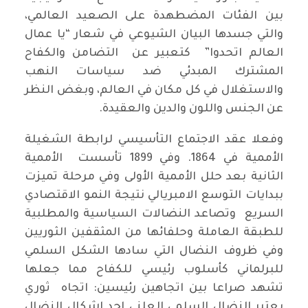
بين الفئات المضطهدة على الصعيد العالمي،
والتي جسدها البيان الشيوعي في شعار “يا عمال
العالم اتحدوا” كتعبير عن التضامن والكفاح
المشترك المبدئي ضد سياسات النهب
والاستغلال في كل مكان في العالم، وبغض النظر
عن الجنس واللون والدين والعقيدة.
وفعلا عقد الاجتماع التأسيسي لرابطة الشغيلة
الأممية في 1864. وفي 1899 تأسست الأممية
الثانية بعد حلل الأممية الأولى وفي مرحلة تميزت
ببدايات التوسع الامبريالي نتيجة النمو الاقتصادي
السريع وتصاعد النضالات السياسية والمطلبية
للطبقة العاملة وحلفائها من المثقفين الثوريين
وفي ظروف النضال التي سادها الشكل السلمي
للبرلماني كأسلوب رئيسي للكفاح مما جعلها
تشهد صراعا بين اتجاهين رئيسين: اتجاه ثوري
يعتبر النضال السلمي العلني احد اشكال النضال