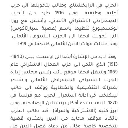
الحرب في الرايخشتاع. وطالب بتحويلها الى حرب
أهلية وطبقية. وفي 1916 طرد من الحزب
الديمقراطي الاشتراكي الألماني. وأسس مع روزا
لوكسمبورغ تنظيما باسم (عصبة سبارتاكوس)
التي تحولت لاحقا الى الحزب الشيوعي الألماني.
وقد اغتالت قوات الامن الألماني كليهما في 1919.
وهنا لابد من الإشارة أيضا الى اوغست بيبل (1840-
1913) الذي انتمى الى حزب العمال الاشتراكي عام
1869 وشغل لاحقا موقع نائب رئيس مجلس إدارة
الحزب الاشتراكي الديمقراطي الألماني واشتهر
بقدراته التنظيمية والخطابية ووقف الى جانب
ليبكنخت في ادانة استمرار الحرب مع فرنسا في
1870 انتقد بشدة أفكار برنشتاين الإصلاحية. ومن
ابرز كتبه (الاشتراكية والمرأة). كما طالب الحزب
باتخاذ موقف محايد من الدين باعتباره قضية
شخصية خاصة وكان من دعاة فصل الدين عن