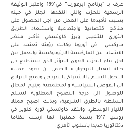
عرف بـ “برنامج ايرفورت” في1891 واعتبر الوثيقة
الرسمية للحزب والتي انتقدها انجلز في حينه
بسبب تأكيدها على العمل من اجل الحصول على
مناقع اقتصادية واجتماعية واستبعاد الطريق
الثوري للتغيير. وبرز كاوتسكي كأكبر منظر
ماركسي في أوروبا وكانت رؤيته تعتمد على
الابتعاد عن الماركسية الارثوذوكسية والعمل من
اجل بناء الحزب القوى المؤثر الذي يستطيع في
حالة انهيار البرجوازية الحتمي ان يقود عملية
التحول السلمي الاشتراكي التدريجي ويمنع الانزلاق
الى الفوضى السياسية والمجتمعية ويتيح المجال
للوصول الى درجة النضوج المطلوبة لتسلم
السلطة بالطرق الشرعية، وبذلك اصبح ممثلا
للتيار الوسطي. وانتقد كاوتسكي ثورة أكتوبر في
روسيا 1917 بشدة معتبرا انها ارست نظاما
دكتاتوريا جديدا بأسلوب تآمري.