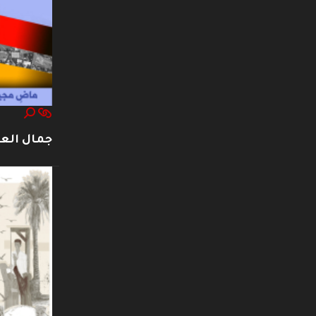
جمال العت