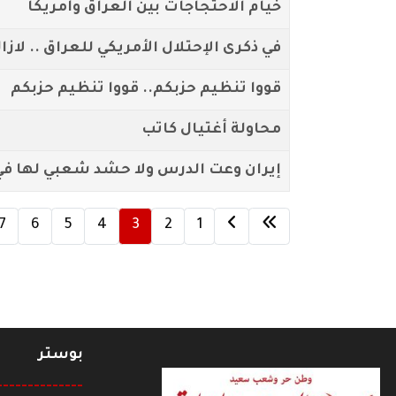
خيام الاحتجاجات بين العراق وأمريكا
في ذكرى الإحتلال الأمريكي للعراق .. لاز
قووا تنظيم حزبكم.. قووا تنظيم حزبكم
محاولة أغتيال كاتب
إيران وعت الدرس ولا حشد شعبي لها في
7
6
5
4
3
2
1
بوستر
--------------