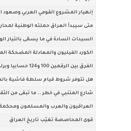
إنهيار المشروع القومي العربي وصعود 
متى سيبدأ العراق حملته الوطنية لمحاربة
السيدات السادة في ما يسمّى بالتيار الوط
الكورد الفيليون والمعادلة المضحكة المب
الفرق بين الرقمين 100 و124 حسابيا وبرلمانيا في العراق
هل تتوفر شروط قيام سلطة فاشية بالعر
شارع المتنبي في خطر .. ما تبقى من الثق
العراقيون والعرب والمسلمون ومحكمة ا
قوى المحاصصة تغيّب تاريخ العراق