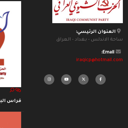
العنوان الرئيسي:
ساحة الاندلس - بغداد - العراق
Email:
iraqicp@hotmail.com
فراس ال