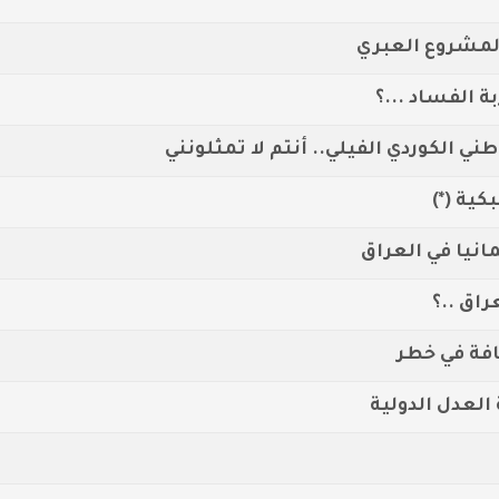
المشروع العبري
 الفساد ...؟
ني الكوردي الفيلي.. أنتم لا تمثلونني
كية (*)
اق ..؟
افة في خطر
لعدل الدولية