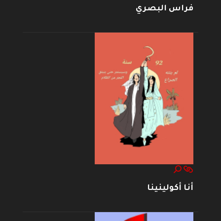
فراس البصري
أنا أكولينينا