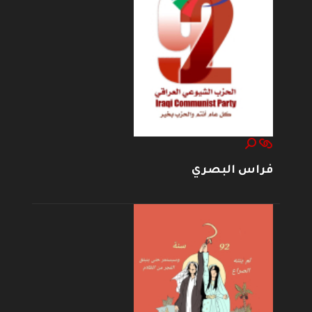
فراس البصري