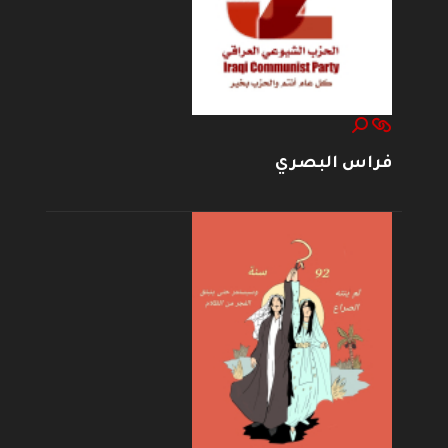
فراس البصري