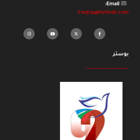
Email:
iraqicp@hotmail.com
بوستر
--------------------