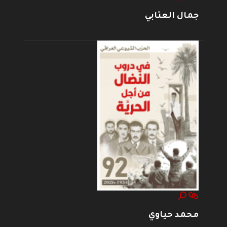
جمال العتابي
محمد حياوي