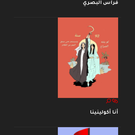
فراس البصري
أنا أكولينينا